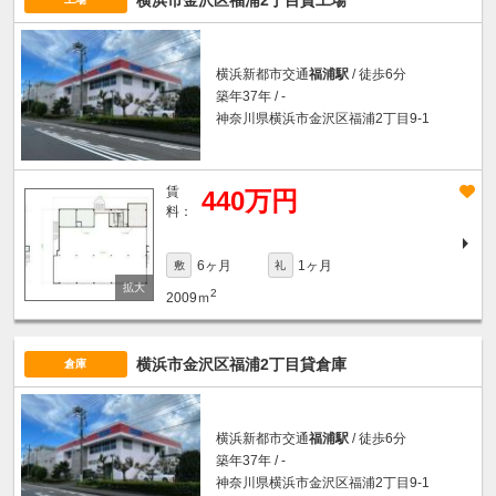
横浜市金沢区福浦2丁目貸工場
横浜新都市交通
福浦駅
/ 徒歩6分
築年37年 / -
神奈川県横浜市金沢区福浦2丁目9-1
賃
440万円
料：
6ヶ月
1ヶ月
敷
礼
2
2009ｍ
横浜市金沢区福浦2丁目貸倉庫
倉庫
横浜新都市交通
福浦駅
/ 徒歩6分
築年37年 / -
神奈川県横浜市金沢区福浦2丁目9-1