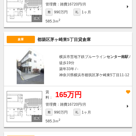
雑費16720円/月
990万円
1ヶ月
敷
礼
2
585.3ｍ
都築区茅ヶ崎東5丁目貸倉庫
倉庫
横浜市営地下鉄ブルーライン
センター南駅
/
徒歩19分
築年33年 / -
神奈川県横浜市都筑区茅ケ崎東5丁目11-12
賃
165万円
料：
雑費16720円/月
990万円
1ヶ月
敷
礼
2
585.3ｍ