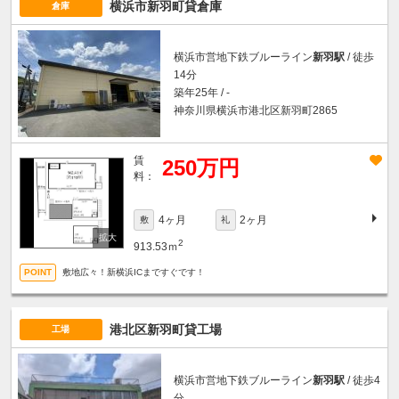
横浜市新羽町貸倉庫
倉庫
横浜市営地下鉄ブルーライン
新羽駅
/ 徒歩
14分
築年25年 / -
神奈川県横浜市港北区新羽町2865
賃
250万円
料：
4ヶ月
2ヶ月
敷
礼
2
913.53ｍ
敷地広々！新横浜ICまですぐです！
港北区新羽町貸工場
工場
横浜市営地下鉄ブルーライン
新羽駅
/ 徒歩4
分