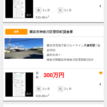
2ヶ月
2ヶ月
敷
礼
2
816.48ｍ
横浜市神奈川区菅田町貸倉庫
倉庫
横浜市営地下鉄ブルーライン
片倉町駅
/ 徒
歩26分
築年31年 / -
神奈川県横浜市神奈川区菅田町2624
賃
300万円
料：
2ヶ月
2ヶ月
敷
礼
2
816.48ｍ