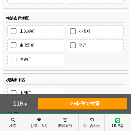
横浜市戸塚区
上矢部町
小雀町
東俣野町
平戸
深谷町
横浜市中区
山田町
119
件
横浜市西区
検索
お気に入り
閲覧履歴
問い合わせ
LINE@
岡野
御所山町