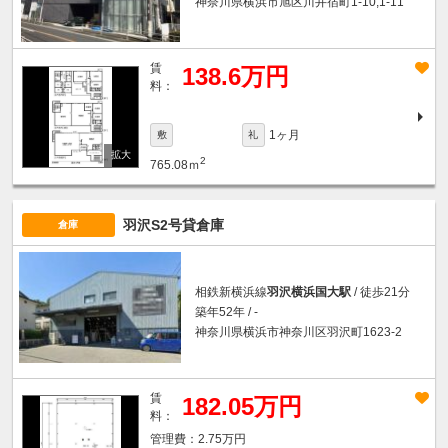
神奈川県横浜市旭区川井宿町1-10,1-11
賃
138.6万円
料：
1ヶ月
敷
礼
2
765.08ｍ
羽沢S2号貸倉庫
倉庫
相鉄新横浜線
羽沢横浜国大駅
/ 徒歩21分
築年52年 / -
神奈川県横浜市神奈川区羽沢町1623-2
賃
182.05万円
料：
2.75万円