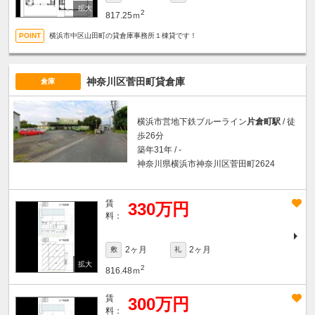
2
817.25ｍ
横浜市中区山田町の貸倉庫事務所１棟貸です！
神奈川区菅田町貸倉庫
倉庫
横浜市営地下鉄ブルーライン
片倉町駅
/ 徒
歩26分
築年31年 / -
神奈川県横浜市神奈川区菅田町2624
賃
330万円
料：
2ヶ月
2ヶ月
敷
礼
2
816.48ｍ
賃
300万円
料：