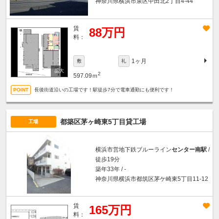
神奈川県横浜市泉区中田北2丁目4-44
賃
88万円
料：
1ヶ月
敷
礼
2
597.09ｍ
長後街道沿いの工場です！駅徒歩7分で電車通勤にも便利です！
都築区茅ヶ崎東5丁目貸工場
工場
横浜市営地下鉄ブルーライン
センター南駅
/
徒歩19分
築年33年 / -
神奈川県横浜市都筑区茅ケ崎東5丁目11-12
賃
165万円
料：