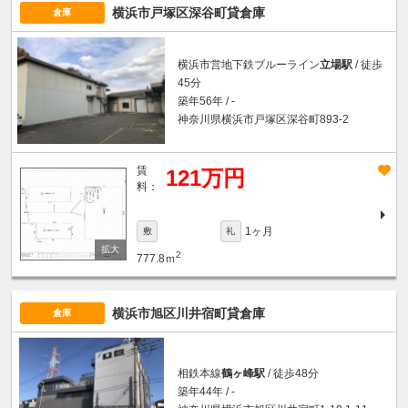
横浜市戸塚区深谷町貸倉庫
倉庫
横浜市営地下鉄ブルーライン
立場駅
/ 徒歩
45分
築年56年 / -
神奈川県横浜市戸塚区深谷町893-2
賃
121万円
料：
1ヶ月
敷
礼
2
777.8ｍ
横浜市旭区川井宿町貸倉庫
倉庫
相鉄本線
鶴ヶ峰駅
/ 徒歩48分
築年44年 / -