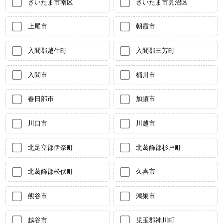
さいたま市南区
さいたま市見沼区
上尾市
朝霞市
入間郡越生町
入間郡三芳町
入間市
桶川市
春日部市
加須市
川口市
川越市
北足立郡伊奈町
北葛飾郡杉戸町
北葛飾郡松伏町
久喜市
熊谷市
鴻巣市
越谷市
児玉郡神川町