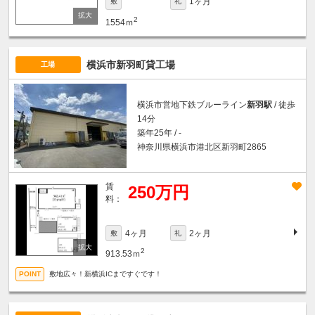
1ヶ月
敷
礼
2
1554ｍ
横浜市新羽町貸工場
工場
横浜市営地下鉄ブルーライン
新羽駅
/ 徒歩
14分
築年25年 / -
神奈川県横浜市港北区新羽町2865
賃
250万円
料：
4ヶ月
2ヶ月
敷
礼
2
913.53ｍ
敷地広々！新横浜ICまですぐです！