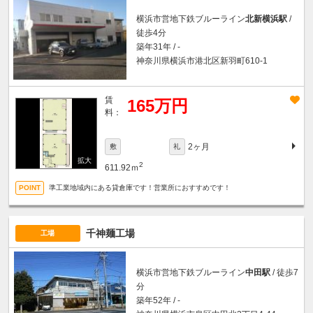
横浜市営地下鉄ブルーライン
北新横浜駅
/
徒歩4分
築年31年 / -
神奈川県横浜市港北区新羽町610-1
賃
165万円
料：
2ヶ月
敷
礼
2
611.92ｍ
準工業地域内にある貸倉庫です！営業所におすすめです！
千神麺工場
工場
横浜市営地下鉄ブルーライン
中田駅
/ 徒歩7
分
築年52年 / -