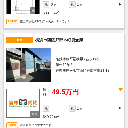
6ヶ月
1ヶ月
敷
礼
2
683.96ｍ
第三京浜羽沢IC出口から約1.2㎞です！
横浜市西区戸部本町貸倉庫
倉庫
相鉄本線
平沼橋駅
/ 徒歩14分
築年70年 / -
神奈川県横浜市西区戸部本町24-18
賃
49.5万円
料：
1ヶ月
敷
礼
2
649.72ｍ
保管倉庫におすすめです！