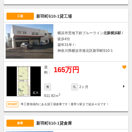
新羽町610-1貸工場
工場
横浜市営地下鉄ブルーライン
北新横浜駅
/
徒歩4分
築年31年 / -
神奈川県横浜市港北区新羽町610-1
賃
165万円
料：
2ヶ月
敷
礼
2
611.92ｍ
準工業地域内にある貸工場倉庫です！最寄り駅まで徒歩４分です！
新羽町610-1貸倉庫
倉庫