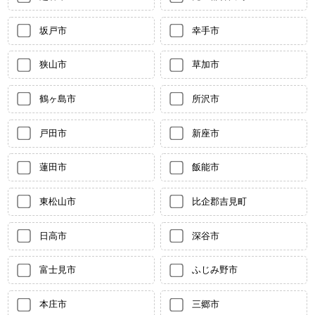
坂戸市
幸手市
狭山市
草加市
鶴ヶ島市
所沢市
戸田市
新座市
蓮田市
飯能市
東松山市
比企郡吉見町
日高市
深谷市
富士見市
ふじみ野市
本庄市
三郷市