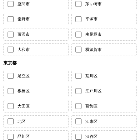
座間市
茅ヶ崎市
秦野市
平塚市
藤沢市
南足柄市
大和市
横須賀市
東京都
足立区
荒川区
板橋区
江戸川区
大田区
葛飾区
北区
江東区
品川区
渋谷区