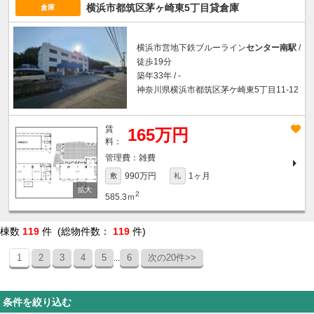
横浜市都筑区茅ヶ崎東5丁目貸倉庫
倉庫
横浜市営地下鉄ブルーライン
センター南駅
/
徒歩19分
築年33年 / -
神奈川県横浜市都筑区茅ケ崎東5丁目11-12
賃
165万円
料：
雑費
990万円
1ヶ月
敷
礼
2
585.3ｍ
棟数
119
件 (総物件数：
119
件)
1
2
3
4
5
6
次の20件>>
...
条件を絞り込む