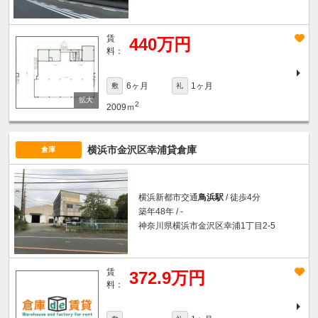
賃
440万円
料：
6ヶ月
1ヶ月
敷
礼
2
2009ｍ
横浜市金沢区幸浦貸倉庫
倉庫
横浜新都市交通
鳥浜駅
/ 徒歩4分
築年48年 / -
神奈川県横浜市金沢区幸浦1丁目2-5
賃
372.9万円
料：