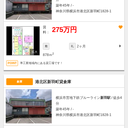
築年45年 / -
神奈川県横浜市港北区新羽町1828-1
賃
275万円
料：
2ヶ月
敷
礼
2
878ｍ
準工業地域内にある貸工場です！
港北区新羽町貸倉庫
倉庫
横浜市営地下鉄ブルーライン
新羽駅
/ 徒歩4
分
築年45年 / -
神奈川県横浜市港北区新羽町1828-1