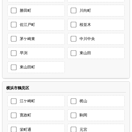
勝田町
川向町
佐江戸町
桜並木
茅ケ崎東
中川中央
早渕
東山田
東山田町
横浜市鶴見区
江ケ崎町
梶山
寛政町
駒岡
栄町通
元宮