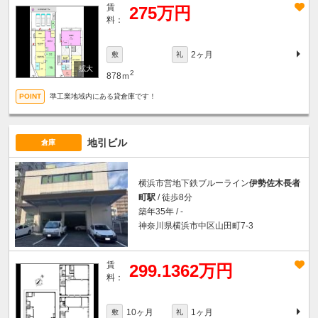
賃
275万円
料：
2ヶ月
敷
礼
2
878ｍ
準工業地域内にある貸倉庫です！
地引ビル
倉庫
横浜市営地下鉄ブルーライン
伊勢佐木長者
町駅
/ 徒歩8分
築年35年 / -
神奈川県横浜市中区山田町7-3
賃
299.1362万円
料：
10ヶ月
1ヶ月
敷
礼