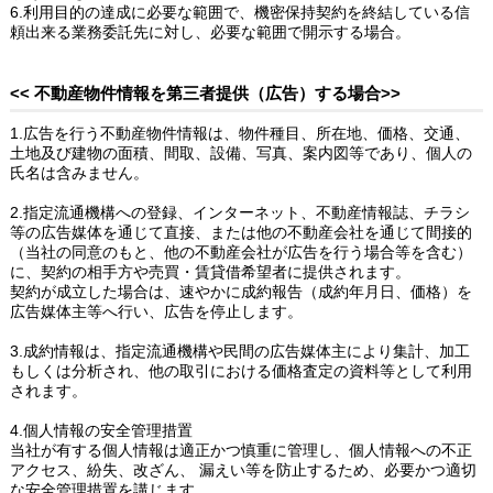
6.利用目的の達成に必要な範囲で、機密保持契約を終結している信
頼出来る業務委託先に対し、必要な範囲で開示する場合。
<< 不動産物件情報を第三者提供（広告）する場合>>
1.広告を行う不動産物件情報は、物件種目、所在地、価格、交通、
土地及び建物の面積、間取、設備、写真、案内図等であり、個人の
氏名は含みません。
2.指定流通機構への登録、インターネット、不動産情報誌、チラシ
等の広告媒体を通じて直接、または他の不動産会社を通じて間接的
（当社の同意のもと、他の不動産会社が広告を行う場合等を含む）
に、契約の相手方や売買・賃貸借希望者に提供されます。
契約が成立した場合は、速やかに成約報告（成約年月日、価格）を
広告媒体主等へ行い、広告を停止します。
3.成約情報は、指定流通機構や民間の広告媒体主により集計、加工
もしくは分析され、他の取引における価格査定の資料等として利用
されます。
4.個人情報の安全管理措置
当社が有する個人情報は適正かつ慎重に管理し、個人情報への不正
アクセス、紛失、改ざん、 漏えい等を防止するため、必要かつ適切
な安全管理措置を講じます。