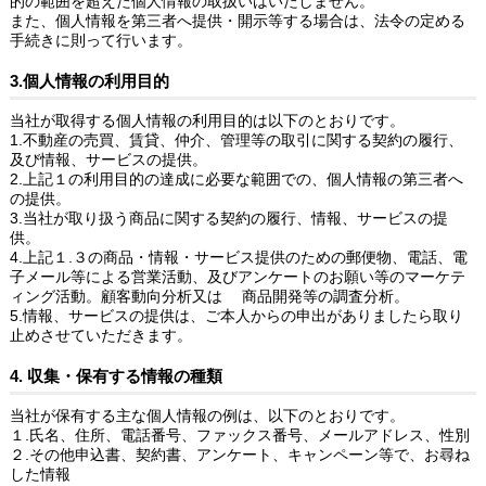
的の範囲を超えた個人情報の取扱いはいたしません。
また、個人情報を第三者へ提供・開示等する場合は、法令の定める
手続きに則って行います。
3.個人情報の利用目的
当社が取得する個人情報の利用目的は以下のとおりです。
1.不動産の売買、賃貸、仲介、管理等の取引に関する契約の履行、
及び情報、サービスの提供。
2.上記１の利用目的の達成に必要な範囲での、個人情報の第三者へ
の提供。
3.当社が取り扱う商品に関する契約の履行、情報、サービスの提
供。
4.上記１.３の商品・情報・サービス提供のための郵便物、電話、電
子メール等による営業活動、及びアンケートのお願い等のマーケテ
ィング活動。顧客動向分析又は 商品開発等の調査分析。
5.情報、サービスの提供は、ご本人からの申出がありましたら取り
止めさせていただきます。
4. 収集・保有する情報の種類
当社が保有する主な個人情報の例は、以下のとおりです。
１.氏名、住所、電話番号、ファックス番号、メールアドレス、性別
２.その他申込書、契約書、アンケート、キャンペーン等で、お尋ね
した情報