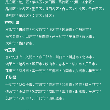
足立区
荒川区
板橋区
大田区
葛飾区
北区
江東区
品川区
渋谷区
墨田区
世田谷区
台東区
中央区
千代田区
豊島区
練馬区
文京区
港区
神奈川県
横浜市
川崎市
相模原市
厚木市
綾瀬市
伊勢原市
海老名市
小田原市
座間市
茅ヶ崎市
平塚市
藤沢市
大和市
横須賀市
埼玉県
さいたま市
入間市
春日部市
川口市
川越市
北本市
鴻巣市
越谷市
坂戸市
狭山市
志木市
草加市
戸田市
蓮田市
深谷市
富士見市
三郷市
白岡市
八潮市
和光市
千葉県
千葉市
我孫子市
市川市
市原市
印西市
柏市
鎌ヶ谷市
佐倉市
匝瑳市
習志野市
成田市
富津市
船橋市
松戸市
茂原市
八街市
八千代市
四街道市