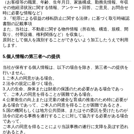
（お客様等の職業、年齢、生年月日、家族構成、勤務先情報、年収
その他経済状況に関する情報、アンケート回答、ご意見、お問合せ
時に必要な情報など）
３.『犯罪による収益の移転防止に関する法律』に基づく取引時確認
書類の記載事項
また、当社は、不動産に関する物件情報（所在地、構造、規模、間
取り、付帯設備、権利関係など）を収集し、
原則として個人を識別することができないよう加工したうえで利用
します。
5.個人情報の第三者への提供
当社が保有する個人情報は、以下の場合を除き、第三者への提供を
行いません。
1.ご本人の同意がある場合。
2.法令の規定に基づく場合。
3.人の生命、身体または財産の保護のため必要がある場合であっ
て、ご本人の同意を得ることが困難である場合。
4.公衆衛生の向上または児童の健全な育成の推進のため特に必要が
ある場合であって、ご本人の同意を得ることが困難であるとき。
5.国の機関もしくは地方公共団体、またはその委託を受けたものが
法令の定める事務を遂行することに対して協力する必要がある場合
であって、
ご本人の同意を得ることにより当該事務の遂行に支障を及ぼす恐れ
があるとき。