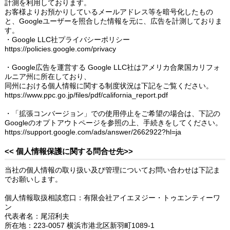
計測を利用しております。
お客様よりお預かりしているメールアドレス等を暗号化したもの
と、Googleユーザーを照合した情報を元に、広告を計測しておりま
す。
・Google LLC社プライバシーポリシー
https://policies.google.com/privacy
・Google広告を運営する Google LLC社はアメリカ合衆国カリフォ
ルニア州に所在しており、
同州における個人情報に関する制度状況は下記をご覧ください。
https://www.ppc.go.jp/files/pdf/california_report.pdf
・「拡張コンバージョン」での使用停止をご希望の場合は、下記の
Googleのオプトアウトページを参照の上、手続きをしてください。
https://support.google.com/ads/answer/2662922?hl=ja
<< 個人情報保護に関する問合せ先>>
当社の個人情報の取り扱い及び管理についてお問い合わせは下記ま
でお願いします。
個人情報取扱相談窓口：有限会社アイエヌジー・トゥエンティーワ
ン
代表者名：尾沼利夫
所在地：223-0057 横浜市港北区新羽町1089-1