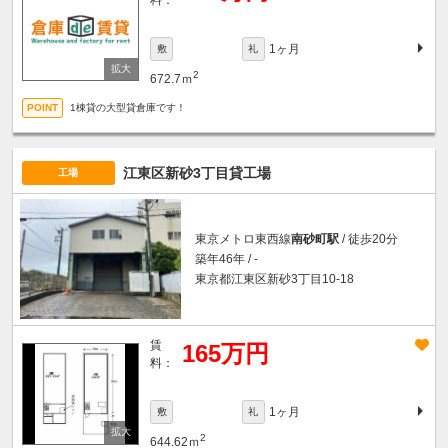
料：
1ヶ月
敷
礼
2
672.7ｍ
1棟貸の大型貸倉庫です！
江東区新砂3丁目貸工場
工場
東京メトロ東西線
南砂町駅
/ 徒歩20分
築年46年 / -
東京都江東区新砂3丁目10-18
賃
165万円
料：
1ヶ月
敷
礼
2
644.62ｍ