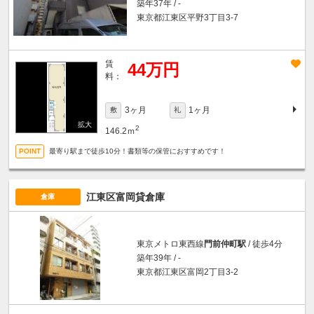
築年37年 / -
東京都江東区平野3丁目3-7
賃
44万円
料：
3ヶ月
1ヶ月
敷
礼
2
146.2ｍ
最寄り駅まで徒歩10分！書類等の保管におすすめです！
江東区富岡貸倉庫
倉庫
東京メトロ東西線
門前仲町駅
/ 徒歩4分
築年39年 / -
東京都江東区富岡2丁目3-2