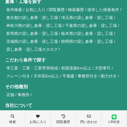
倉庫・工場を探す
条件検索
お気に入り
閲覧履歴
検索履歴
保存した検索条件
東京都の貸し倉庫・貸し工場
埼玉県の貸し倉庫・貸し工場
神奈川県の貸し倉庫・貸し工場
千葉県の貸し倉庫・貸し工場
群馬県の貸し倉庫・貸し工場
栃木県の貸し倉庫・貸し工場
茨城県の貸し倉庫・貸し工場
静岡県の貸し倉庫・貸し工場
貸し倉庫・貸し工場カタログ
こだわり条件で探す
準工業・工業・工業専用地域
前面道路6ｍ以上
大型車可
クレーン付き
天井高5m以上
平屋建
事務所付き
動力付き
その他種別
店舗
事務所
当社について
TOPページ
会社概要
お知らせ・ブログ
成約事例
オーナー様へ
個人情報保護について
検索
お気に入り
閲覧履歴
問い合わせ
LINE@