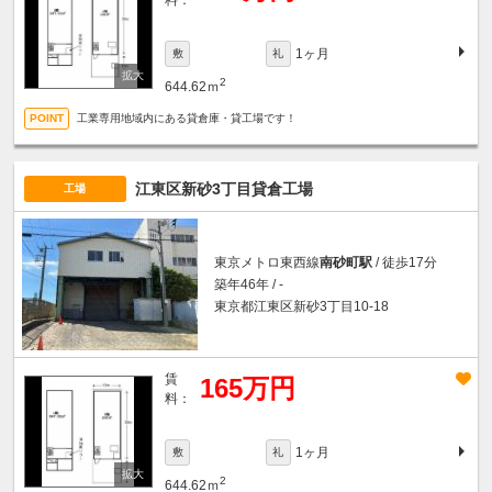
1ヶ月
敷
礼
2
644.62ｍ
工業専用地域内にある貸倉庫・貸工場です！
江東区新砂3丁目貸倉工場
工場
東京メトロ東西線
南砂町駅
/ 徒歩17分
築年46年 / -
東京都江東区新砂3丁目10-18
賃
165万円
料：
1ヶ月
敷
礼
2
644.62ｍ