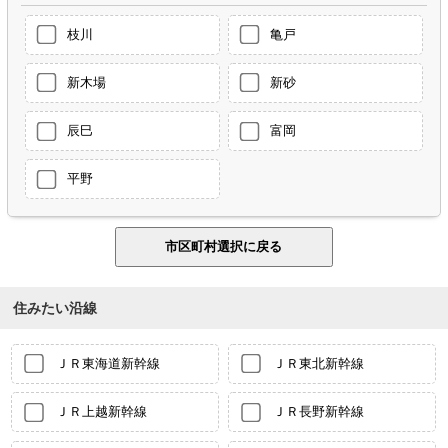
枝川
亀戸
新木場
新砂
辰巳
富岡
平野
住みたい沿線
ＪＲ東海道新幹線
ＪＲ東北新幹線
ＪＲ上越新幹線
ＪＲ長野新幹線