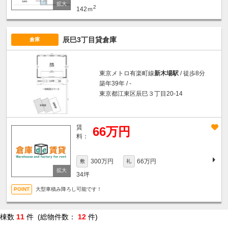
2
142ｍ
辰巳3丁目貸倉庫
倉庫
東京メトロ有楽町線
新木場駅
/ 徒歩8分
築年39年 / -
東京都江東区辰巳３丁目20-14
賃
66万円
料：
300万円
66万円
敷
礼
34坪
大型車積み降ろし可能です！
棟数
11
件 (総物件数：
12
件)