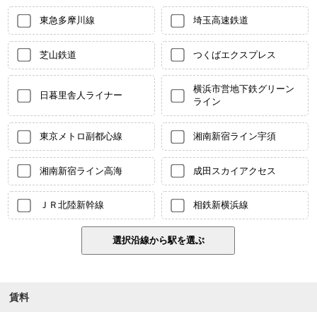
東急多摩川線
埼玉高速鉄道
芝山鉄道
つくばエクスプレス
横浜市営地下鉄グリーン
日暮里舎人ライナー
ライン
東京メトロ副都心線
湘南新宿ライン宇須
湘南新宿ライン高海
成田スカイアクセス
ＪＲ北陸新幹線
相鉄新横浜線
賃料