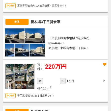
工業専用地域内にある貸倉庫・貸工場です！
新木場3丁目貸倉庫
倉庫
ＪＲ京葉線
新木場駅
/ 徒歩34分
築年44年 / -
東京都江東区新木場３丁目4-6
賃
220万円
料：
1ヶ月
敷
礼
2
494.15ｍ
準工業地域内にある貸倉庫です！