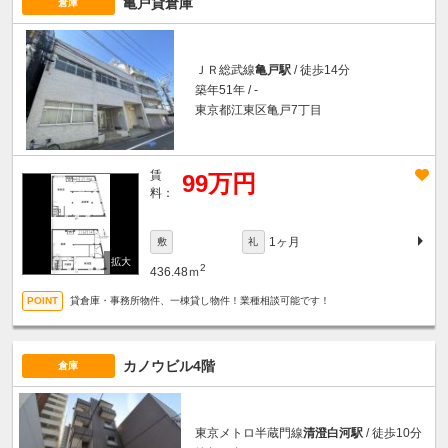
亀戸貸倉庫
倉庫
ＪＲ総武線
亀戸駅
/ 徒歩14分
築年51年 / -
東京都江東区亀戸7丁目
賃
99万円
料：
1ヶ月
敷
礼
2
436.48ｍ
貸倉庫・事務所物件、一棟貸し物件！業種相談可能です！
カノウビル4階
倉庫
東京メトロ半蔵門線
清澄白河駅
/ 徒歩10分