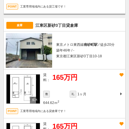
工業専用地域内にある貸工場です！
江東区新砂3丁目貸倉庫
倉庫
東京メトロ東西線
南砂町駅
/ 徒歩20分
築年46年 / -
東京都江東区新砂3丁目10-18
賃
165万円
料：
1ヶ月
敷
礼
2
644.62ｍ
工業専用地域内にある貸倉庫です！
賃
165万円
料：