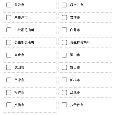
香取市
鎌ケ谷市
木更津市
君津市
山武郡芝山町
白井市
長生郡長南町
長生郡長柄町
東金市
流山市
成田市
野田市
富津市
船橋市
松戸市
茂原市
八街市
八千代市