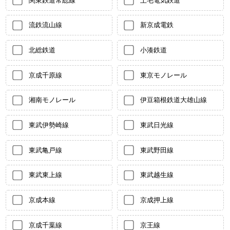
関東鉄道常総線
上毛電気鉄道
流鉄流山線
新京成電鉄
北総鉄道
小湊鉄道
京成千原線
東京モノレール
湘南モノレール
伊豆箱根鉄道大雄山線
東武伊勢崎線
東武日光線
東武亀戸線
東武野田線
東武東上線
東武越生線
京成本線
京成押上線
京成千葉線
京王線