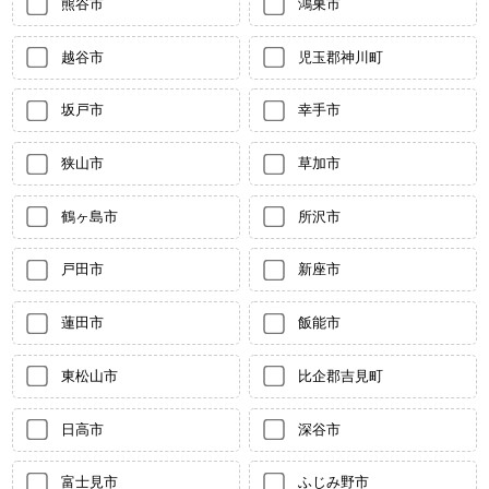
熊谷市
鴻巣市
越谷市
児玉郡神川町
坂戸市
幸手市
狭山市
草加市
鶴ヶ島市
所沢市
戸田市
新座市
蓮田市
飯能市
東松山市
比企郡吉見町
日高市
深谷市
富士見市
ふじみ野市