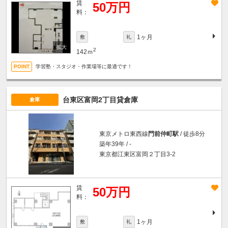
賃
50万円
料：
1ヶ月
敷
礼
2
142ｍ
学習塾・スタジオ・作業場等に最適です！
台東区富岡2丁目貸倉庫
倉庫
東京メトロ東西線
門前仲町駅
/ 徒歩8分
築年39年 / -
東京都江東区富岡２丁目3-2
賃
50万円
料：
1ヶ月
敷
礼