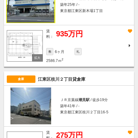
築年25年 / -
東京都江東区新木場1丁目
賃
935万円
料：
6ヶ月
敷
礼
2
2586.7ｍ
江東区枝川２丁目貸倉庫
倉庫
ＪＲ京葉線
潮見駅
/ 徒歩19分
築年41年 / -
東京都江東区枝川２丁目16-5
賃
275万円