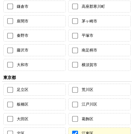
鎌倉市
高座郡寒川町
座間市
茅ヶ崎市
秦野市
平塚市
藤沢市
南足柄市
大和市
横須賀市
東京都
足立区
荒川区
板橋区
江戸川区
大田区
葛飾区
北区
江東区