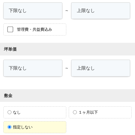
～
管理費・共益費込み
坪単価
～
敷金
なし
１ヶ月以下
指定しない