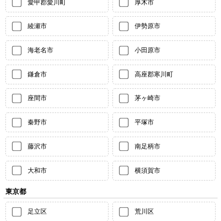
愛甲郡愛川町
厚木市
綾瀬市
伊勢原市
海老名市
小田原市
鎌倉市
高座郡寒川町
座間市
茅ヶ崎市
秦野市
平塚市
藤沢市
南足柄市
大和市
横須賀市
東京都
足立区
荒川区