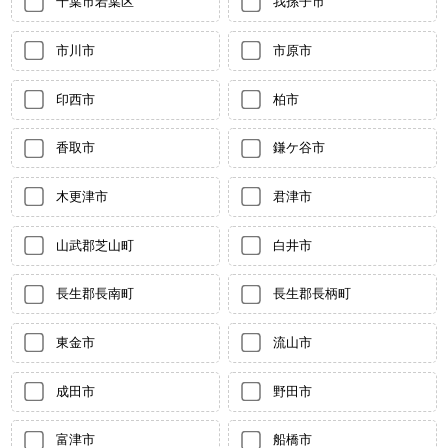
千葉市若葉区
我孫子市
市川市
市原市
印西市
柏市
香取市
鎌ケ谷市
木更津市
君津市
山武郡芝山町
白井市
長生郡長南町
長生郡長柄町
東金市
流山市
成田市
野田市
富津市
船橋市