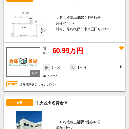
ＪＲ相模線
上溝駅
/ 徒歩45分
築年45年 / -
神奈川県相模原市中央区田名3283-1
賃
60.99万円
料：
3ヶ月
1ヶ月
敷
礼
2
407.3ｍ
倉庫兼事務所におすすめです！
中央区田名貸倉庫
倉庫
ＪＲ相模線
上溝駅
/ 徒歩48分
築年44年 / -