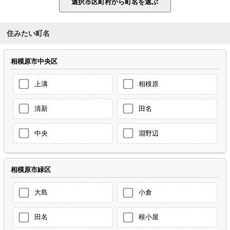
住みたい町名
相模原市中央区
上溝
相模原
清新
田名
中央
淵野辺
相模原市緑区
大島
小倉
田名
根小屋