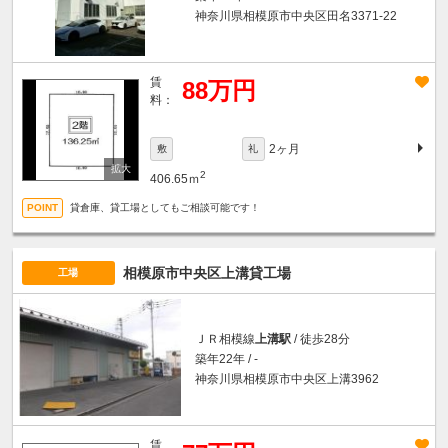
神奈川県相模原市中央区田名3371-22
賃
88万円
料：
2ヶ月
敷
礼
2
406.65ｍ
貸倉庫、貸工場としてもご相談可能です！
相模原市中央区上溝貸工場
工場
ＪＲ相模線
上溝駅
/ 徒歩28分
築年22年 / -
神奈川県相模原市中央区上溝3962
賃