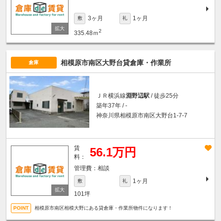
3ヶ月
1ヶ月
敷
礼
2
335.48ｍ
相模原市南区大野台貸倉庫・作業所
倉庫
ＪＲ横浜線
淵野辺駅
/ 徒歩25分
築年37年 / -
神奈川県相模原市南区大野台1-7-7
賃
56.1万円
料：
相談
1ヶ月
敷
礼
101坪
相模原市南区相模大野にある貸倉庫・作業所物件になります！