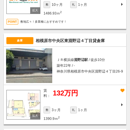
10ヶ月
1ヶ月
敷
礼
2
1486.93ｍ
敷地広々！多業種におすすめです！
相模原市中央区東淵野辺４丁目貸倉庫
倉庫
ＪＲ横浜線
淵野辺駅
/ 徒歩10分
築年22年 / -
神奈川県相模原市中央区淵野辺４丁目26-9
賃
132万円
料：
3ヶ月
1ヶ月
敷
礼
2
1390.9ｍ