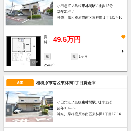
小田急江ノ島線
東林間駅
/ 徒歩12分
築年31年 / -
神奈川県相模原市南区東林間１丁目17-16
賃
49.5万円
料：
1ヶ月
敷
礼
2
254ｍ
相模原市南区東林間1丁目貸倉庫
倉庫
小田急江ノ島線
東林間駅
/ 徒歩12分
築年31年 / -
神奈川県相模原市南区東林間1丁目17-16