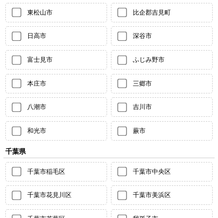
東松山市
比企郡吉見町
日高市
深谷市
富士見市
ふじみ野市
本庄市
三郷市
八潮市
吉川市
和光市
蕨市
千葉県
千葉市稲毛区
千葉市中央区
千葉市花見川区
千葉市美浜区