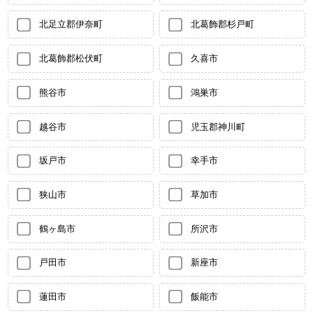
北足立郡伊奈町
北葛飾郡杉戸町
北葛飾郡松伏町
久喜市
熊谷市
鴻巣市
越谷市
児玉郡神川町
坂戸市
幸手市
狭山市
草加市
鶴ヶ島市
所沢市
戸田市
新座市
蓮田市
飯能市