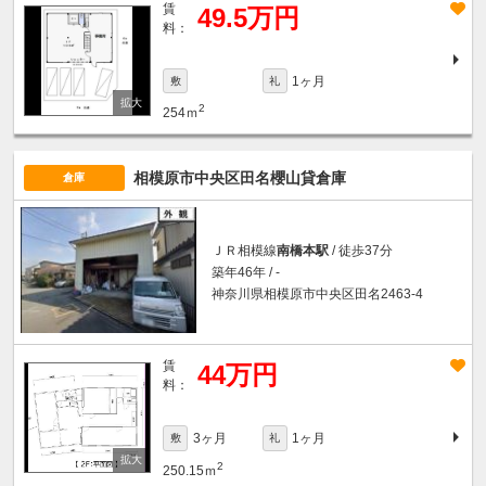
賃
49.5万円
料：
1ヶ月
敷
礼
2
254ｍ
相模原市中央区田名櫻山貸倉庫
倉庫
ＪＲ相模線
南橋本駅
/ 徒歩37分
築年46年 / -
神奈川県相模原市中央区田名2463-4
賃
44万円
料：
3ヶ月
1ヶ月
敷
礼
2
250.15ｍ