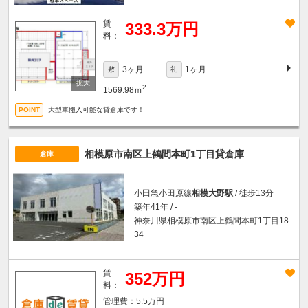
賃
333.3万円
料：
3ヶ月
1ヶ月
敷
礼
2
1569.98ｍ
大型車搬入可能な貸倉庫です！
相模原市南区上鶴間本町1丁目貸倉庫
倉庫
小田急小田原線
相模大野駅
/ 徒歩13分
築年41年 / -
神奈川県相模原市南区上鶴間本町1丁目18-
34
賃
352万円
料：
5.5万円