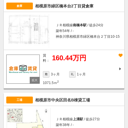
相模原市緑区橋本台2丁目貸倉庫
倉庫
ＪＲ相模線
南橋本駅
/ 徒歩24分
築年54年 / -
神奈川県相模原市緑区橋本台２丁目10-15
賃
160.44万円
料：
3ヶ月
1ヶ月
敷
礼
2
1071.5ｍ
相模原市中央区田名B棟貸工場
工場
ＪＲ相模線
上溝駅
/ 徒歩27分
築年38年 / -