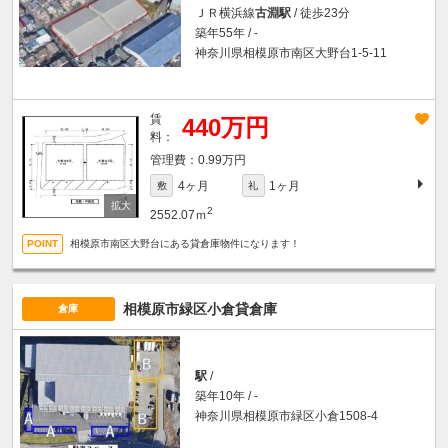
ＪＲ横浜線
古淵駅
/ 徒歩23分
築年55年 / -
神奈川県相模原市南区大野台1-5-11
賃
440万円
料：
0.99万円
4ヶ月
1ヶ月
敷
礼
2
2552.07ｍ
相模原市南区大野台にある貸倉庫物件になります！
相模原市緑区小倉貸倉庫
倉庫
駅
/
築年10年 / -
神奈川県相模原市緑区小倉1508-4