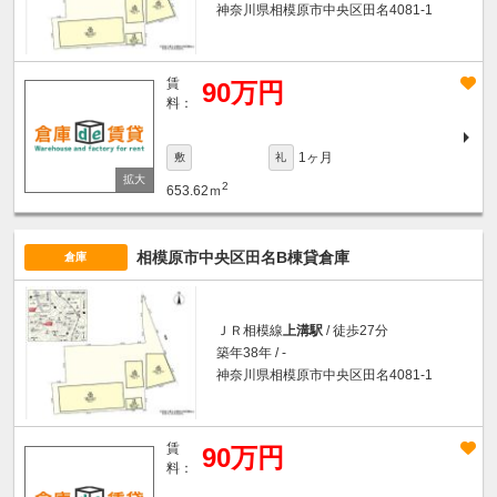
神奈川県相模原市中央区田名4081-1
賃
90万円
料：
1ヶ月
敷
礼
2
653.62ｍ
相模原市中央区田名B棟貸倉庫
倉庫
ＪＲ相模線
上溝駅
/ 徒歩27分
築年38年 / -
神奈川県相模原市中央区田名4081-1
賃
90万円
料：