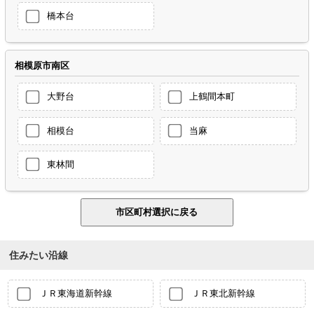
橋本台
相模原市南区
大野台
上鶴間本町
相模台
当麻
東林間
住みたい沿線
ＪＲ東海道新幹線
ＪＲ東北新幹線