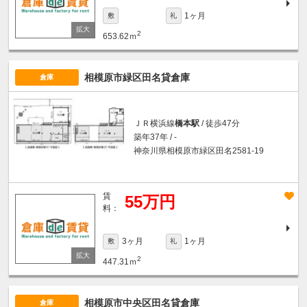
1ヶ月
敷
礼
2
653.62ｍ
相模原市緑区田名貸倉庫
倉庫
ＪＲ横浜線
橋本駅
/ 徒歩47分
築年37年 / -
神奈川県相模原市緑区田名2581-19
賃
55万円
料：
3ヶ月
1ヶ月
敷
礼
2
447.31ｍ
相模原市中央区田名貸倉庫
倉庫