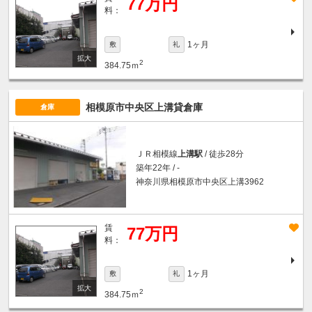
77万円
料：
1ヶ月
敷
礼
2
384.75ｍ
相模原市中央区上溝貸倉庫
倉庫
ＪＲ相模線
上溝駅
/ 徒歩28分
築年22年 / -
神奈川県相模原市中央区上溝3962
賃
77万円
料：
1ヶ月
敷
礼
2
384.75ｍ