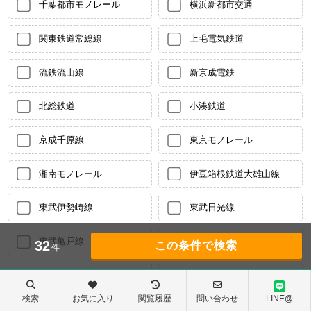
千葉都市モノレール
横浜新都市交通
関東鉄道常総線
上毛電気鉄道
流鉄流山線
新京成電鉄
北総鉄道
小湊鉄道
京成千原線
東京モノレール
湘南モノレール
伊豆箱根鉄道大雄山線
東武伊勢崎線
東武日光線
東武亀戸線
東武野田線
32
件
東武東上線
東武越生線
検索
お気に入り
閲覧履歴
問い合わせ
LINE@
京成本線
京成押上線