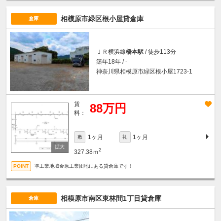
相模原市緑区根小屋貸倉庫
倉庫
ＪＲ横浜線
橋本駅
/ 徒歩113分
築年18年 / -
神奈川県相模原市緑区根小屋1723-1
賃
88万円
料：
1ヶ月
1ヶ月
敷
礼
2
327.38ｍ
準工業地域金原工業団地にある貸倉庫です！
相模原市南区東林間1丁目貸倉庫
倉庫