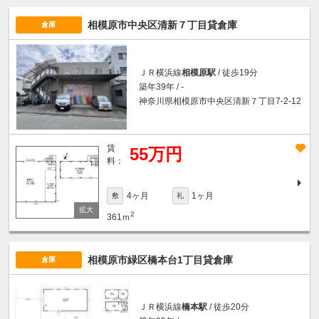
相模原市中央区清新７丁目貸倉庫
倉庫
ＪＲ横浜線
相模原駅
/ 徒歩19分
築年39年 / -
神奈川県相模原市中央区清新７丁目7-2-12
賃
55万円
料：
4ヶ月
1ヶ月
敷
礼
2
361ｍ
相模原市緑区橋本台1丁目貸倉庫
倉庫
ＪＲ横浜線
橋本駅
/ 徒歩20分