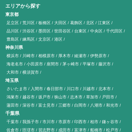
エリアから探す
東京都
足立区
荒川区
板橋区
大田区
葛飾区
北区
江東区
品川区
渋谷区
墨田区
世田谷区
台東区
中央区
千代田区
豊島区
練馬区
文京区
港区
神奈川県
横浜市
川崎市
相模原市
厚木市
綾瀬市
伊勢原市
海老名市
小田原市
座間市
茅ヶ崎市
平塚市
藤沢市
大和市
横須賀市
埼玉県
さいたま市
入間市
春日部市
川口市
川越市
北本市
鴻巣市
越谷市
坂戸市
狭山市
志木市
草加市
戸田市
蓮田市
深谷市
富士見市
三郷市
白岡市
八潮市
和光市
千葉県
千葉市
我孫子市
市川市
市原市
印西市
柏市
鎌ヶ谷市
佐倉市
匝瑳市
習志野市
成田市
富津市
船橋市
松戸市