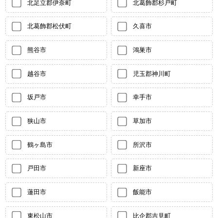
北足立郡伊奈町
北葛飾郡杉戸町
北葛飾郡松伏町
久喜市
熊谷市
鴻巣市
越谷市
児玉郡神川町
坂戸市
幸手市
狭山市
草加市
鶴ヶ島市
所沢市
戸田市
新座市
蓮田市
飯能市
東松山市
比企郡吉見町