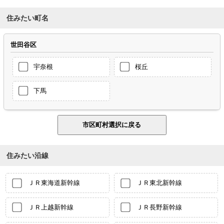
住みたい町名
世田谷区
宇奈根
桜丘
下馬
住みたい沿線
ＪＲ東海道新幹線
ＪＲ東北新幹線
ＪＲ上越新幹線
ＪＲ長野新幹線