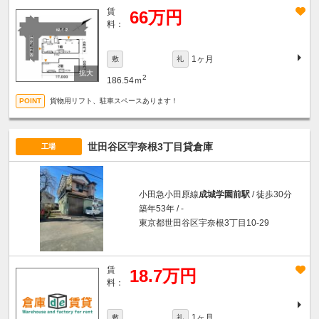
賃
66万円
料：
1ヶ月
敷
礼
2
186.54ｍ
貨物用リフト、駐車スペースあります！
世田谷区宇奈根3丁目貸倉庫
工場
小田急小田原線
成城学園前駅
/ 徒歩30分
築年53年 / -
東京都世田谷区宇奈根3丁目10-29
賃
18.7万円
料：
1ヶ月
敷
礼