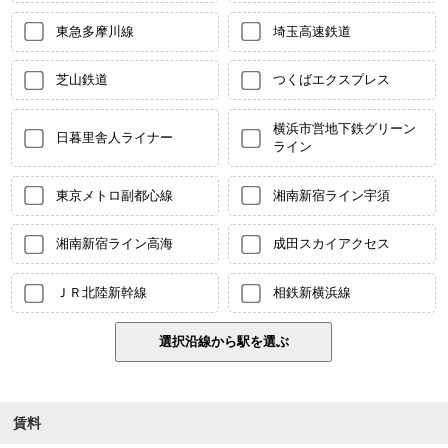
東急多摩川線
埼玉高速鉄道
芝山鉄道
つくばエクスプレス
横浜市営地下鉄グリーン
日暮里舎人ライナー
ライン
東京メトロ副都心線
湘南新宿ライン宇須
湘南新宿ライン高海
成田スカイアクセス
ＪＲ北陸新幹線
相鉄新横浜線
賃料