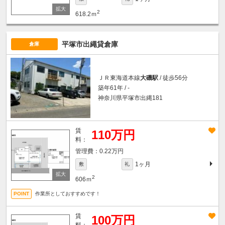
2
618.2ｍ
平塚市出繩貸倉庫
倉庫
ＪＲ東海道本線
大磯駅
/ 徒歩56分
築年61年 / -
神奈川県平塚市出縄181
賃
110万円
料：
0.22万円
1ヶ月
敷
礼
2
606ｍ
作業所としておすすめです！
賃
100万円
料：