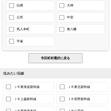
出縄
大神
公所
中堂
馬入本町
東八幡
平塚
住みたい沿線
ＪＲ東海道新幹線
ＪＲ東北新幹線
ＪＲ上越新幹線
ＪＲ長野新幹線
ＪＲ東海道本線
ＪＲ山手線