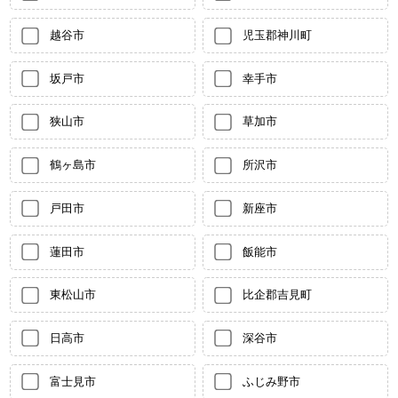
越谷市
児玉郡神川町
坂戸市
幸手市
狭山市
草加市
鶴ヶ島市
所沢市
戸田市
新座市
蓮田市
飯能市
東松山市
比企郡吉見町
日高市
深谷市
富士見市
ふじみ野市