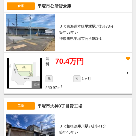
平塚市公所貸倉庫
倉庫
ＪＲ東海道本線
平塚駅
/ 徒歩73分
築年58年 / -
神奈川県平塚市公所863-1
賃
70.4万円
料：
1ヶ月
敷
礼
2
550.97ｍ
平塚市大神3丁目貸工場
工場
ＪＲ相模線
寒川駅
/ 徒歩41分
築年46年 / -