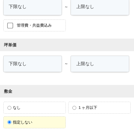
～
管理費・共益費込み
坪単価
～
敷金
なし
１ヶ月以下
指定しない