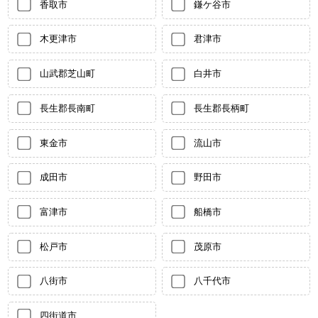
香取市
鎌ケ谷市
木更津市
君津市
山武郡芝山町
白井市
長生郡長南町
長生郡長柄町
東金市
流山市
成田市
野田市
富津市
船橋市
松戸市
茂原市
八街市
八千代市
四街道市