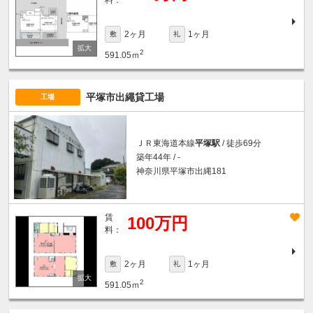
2ヶ月
1ヶ月
敷
礼
2
591.05ｍ
平塚市出繩貸工場
工場
ＪＲ東海道本線
平塚駅
/ 徒歩69分
築年44年 / -
神奈川県平塚市出縄181
賃
100万円
料：
2ヶ月
1ヶ月
敷
礼
2
591.05ｍ