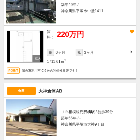
築年49年 / -
神奈川県平塚市中堂1411
賃
220万円
料：
0ヶ月
3ヶ月
敷
礼
2
1711.61ｍ
圏央道寒川南IC５分の利便性良好です！
大神倉庫AB
倉庫
ＪＲ相模線
門沢橋駅
/ 徒歩39分
築年56年 / -
神奈川県平塚市大神9丁目