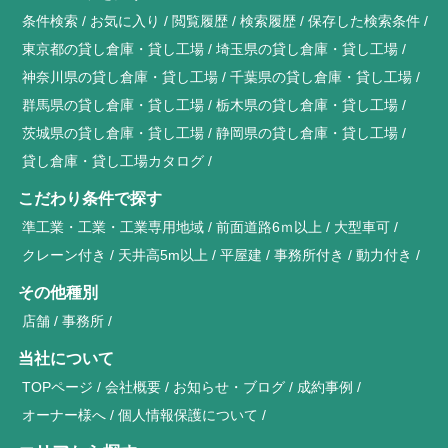
条件検索
お気に入り
閲覧履歴
検索履歴
保存した検索条件
東京都の貸し倉庫・貸し工場
埼玉県の貸し倉庫・貸し工場
神奈川県の貸し倉庫・貸し工場
千葉県の貸し倉庫・貸し工場
群馬県の貸し倉庫・貸し工場
栃木県の貸し倉庫・貸し工場
茨城県の貸し倉庫・貸し工場
静岡県の貸し倉庫・貸し工場
貸し倉庫・貸し工場カタログ
こだわり条件で探す
準工業・工業・工業専用地域
前面道路6ｍ以上
大型車可
クレーン付き
天井高5m以上
平屋建
事務所付き
動力付き
その他種別
店舗
事務所
当社について
TOPページ
会社概要
お知らせ・ブログ
成約事例
オーナー様へ
個人情報保護について