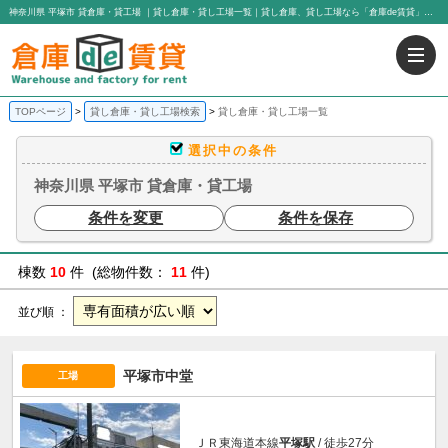
神奈川県 平塚市 貸倉庫・貸工場 ｜貸し倉庫・貸し工場一覧｜貸し倉庫、貸し工場なら「倉庫de賃貸」｜有限会社アイエヌジー・トゥエンティーワン
TOPページ
貸し倉庫・貸し工場検索
貸し倉庫・貸し工場一覧
選択中の条件
神奈川県 平塚市 貸倉庫・貸工場
条件を変更
条件を保存
棟数
10
件 (総物件数：
11
件)
並び順 ：
平塚市中堂
工場
ＪＲ東海道本線
平塚駅
/ 徒歩27分