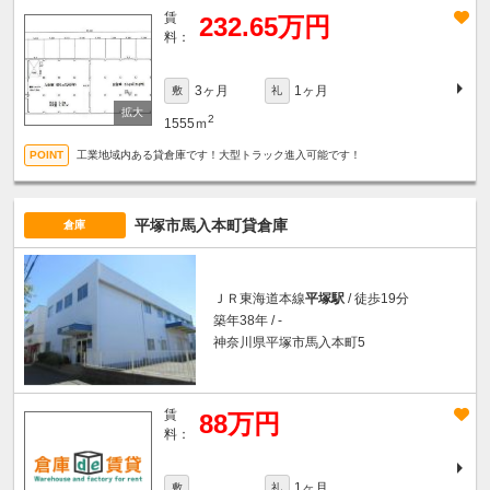
賃
232.65万円
料：
3ヶ月
1ヶ月
敷
礼
2
1555ｍ
工業地域内ある貸倉庫です！大型トラック進入可能です！
平塚市馬入本町貸倉庫
倉庫
ＪＲ東海道本線
平塚駅
/ 徒歩19分
築年38年 / -
神奈川県平塚市馬入本町5
賃
88万円
料：
1ヶ月
敷
礼