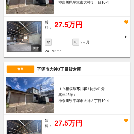
神奈川県平塚市大神３丁目10-4
賃
27.5万円
料：
2ヶ月
敷
礼
2
241.92ｍ
平塚市大神3丁目貸倉庫
倉庫
ＪＲ相模線
寒川駅
/ 徒歩41分
築年46年 / -
神奈川県平塚市大神３丁目10-4
賃
27.5万円
料：