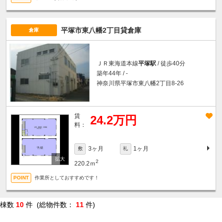
平塚市東八幡2丁目貸倉庫
倉庫
ＪＲ東海道本線
平塚駅
/ 徒歩40分
築年44年 / -
神奈川県平塚市東八幡2丁目8-26
賃
24.2万円
料：
3ヶ月
1ヶ月
敷
礼
2
220.2ｍ
作業所としておすすめです！
棟数
10
件 (総物件数：
11
件)