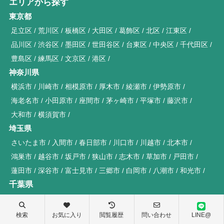
エリアから探す
東京都
足立区
荒川区
板橋区
大田区
葛飾区
北区
江東区
品川区
渋谷区
墨田区
世田谷区
台東区
中央区
千代田区
豊島区
練馬区
文京区
港区
神奈川県
横浜市
川崎市
相模原市
厚木市
綾瀬市
伊勢原市
海老名市
小田原市
座間市
茅ヶ崎市
平塚市
藤沢市
大和市
横須賀市
埼玉県
さいたま市
入間市
春日部市
川口市
川越市
北本市
鴻巣市
越谷市
坂戸市
狭山市
志木市
草加市
戸田市
蓮田市
深谷市
富士見市
三郷市
白岡市
八潮市
和光市
千葉県
千葉市
我孫子市
市川市
市原市
印西市
柏市
鎌ヶ谷市
佐倉市
匝瑳市
習志野市
成田市
富津市
船橋市
松戸市
検索
お気に入り
閲覧履歴
問い合わせ
LINE@