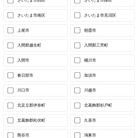
さいたま市西区
さいたま市緑区
さいたま市南区
さいたま市見沼区
上尾市
朝霞市
入間郡越生町
入間郡三芳町
入間市
桶川市
春日部市
加須市
川口市
川越市
北足立郡伊奈町
北葛飾郡杉戸町
北葛飾郡松伏町
久喜市
熊谷市
鴻巣市