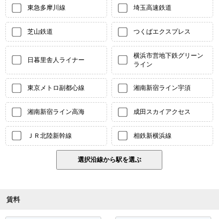
東急多摩川線
埼玉高速鉄道
芝山鉄道
つくばエクスプレス
横浜市営地下鉄グリーン
日暮里舎人ライナー
ライン
東京メトロ副都心線
湘南新宿ライン宇須
湘南新宿ライン高海
成田スカイアクセス
ＪＲ北陸新幹線
相鉄新横浜線
賃料