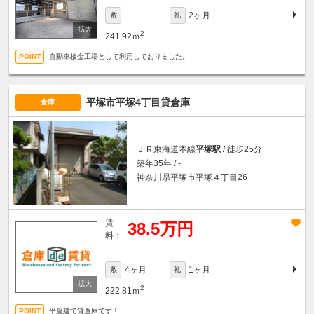
2ヶ月
敷
礼
2
241.92ｍ
自動車板金工場として利用しておりました。
平塚市平塚4丁目貸倉庫
倉庫
ＪＲ東海道本線
平塚駅
/ 徒歩25分
築年35年 / -
神奈川県平塚市平塚４丁目26
賃
38.5万円
料：
4ヶ月
1ヶ月
敷
礼
2
222.81ｍ
平屋建て貸倉庫です！