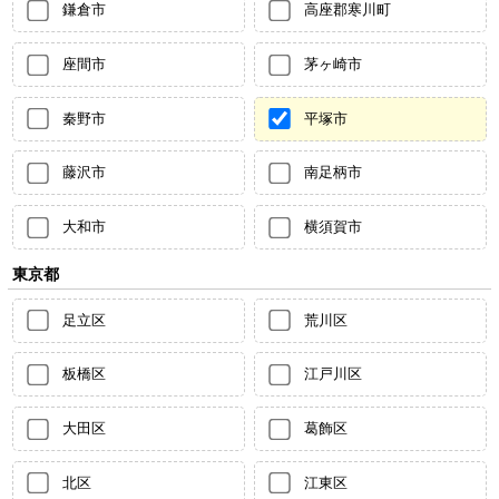
鎌倉市
高座郡寒川町
座間市
茅ヶ崎市
秦野市
平塚市
藤沢市
南足柄市
大和市
横須賀市
東京都
足立区
荒川区
板橋区
江戸川区
大田区
葛飾区
北区
江東区