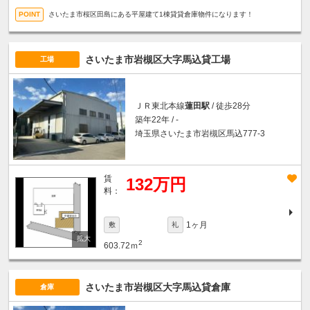
さいたま市桜区田島にある平屋建て1棟貸貸倉庫物件になります！
さいたま市岩槻区大字馬込貸工場
工場
ＪＲ東北本線
蓮田駅
/ 徒歩28分
築年22年 / -
埼玉県さいたま市岩槻区馬込777-3
賃
132万円
料：
1ヶ月
敷
礼
2
603.72ｍ
さいたま市岩槻区大字馬込貸倉庫
倉庫