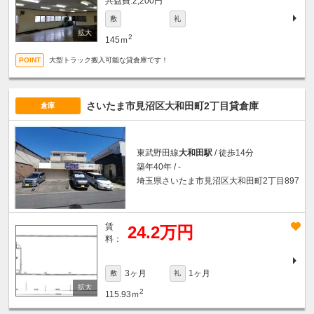
2,200円
敷
礼
2
145ｍ
大型トラック搬入可能な貸倉庫です！
さいたま市見沼区大和田町2丁目貸倉庫
倉庫
東武野田線
大和田駅
/ 徒歩14分
築年40年 / -
埼玉県さいたま市見沼区大和田町2丁目897
賃
24.2万円
料：
3ヶ月
1ヶ月
敷
礼
2
115.93ｍ