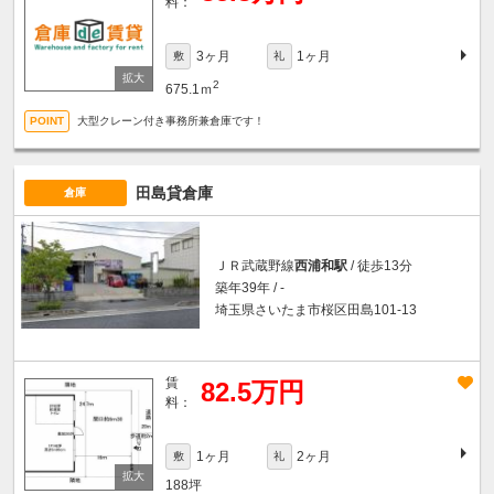
料：
3ヶ月
1ヶ月
敷
礼
2
675.1ｍ
大型クレーン付き事務所兼倉庫です！
田島貸倉庫
倉庫
ＪＲ武蔵野線
西浦和駅
/ 徒歩13分
築年39年 / -
埼玉県さいたま市桜区田島101-13
賃
82.5万円
料：
1ヶ月
2ヶ月
敷
礼
188坪