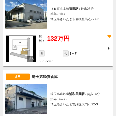
ＪＲ東北本線
蓮田駅
/ 徒歩28分
築年22年 / -
埼玉県さいたま市岩槻区馬込777-3
賃
132万円
料：
1ヶ月
敷
礼
2
603.72ｍ
埼玉第50貸倉庫
倉庫
埼玉高速鉄道
浦和美園駅
/ 徒歩14分
築年37年 / -
埼玉県さいたま市緑区大門2592-3