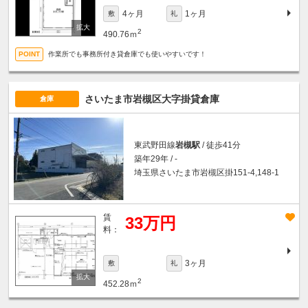
4ヶ月
1ヶ月
敷
礼
2
490.76ｍ
作業所でも事務所付き貸倉庫でも使いやすいです！
さいたま市岩槻区大字掛貸倉庫
倉庫
東武野田線
岩槻駅
/ 徒歩41分
築年29年 / -
埼玉県さいたま市岩槻区掛151-4,148-1
賃
33万円
料：
3ヶ月
敷
礼
2
452.28ｍ