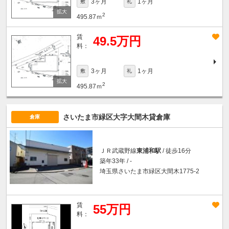
3ヶ月
1ヶ月
敷
礼
2
495.87ｍ
賃
49.5万円
料：
3ヶ月
1ヶ月
敷
礼
2
495.87ｍ
さいたま市緑区大字大間木貸倉庫
倉庫
ＪＲ武蔵野線
東浦和駅
/ 徒歩16分
築年33年 / -
埼玉県さいたま市緑区大間木1775-2
賃
55万円
料：