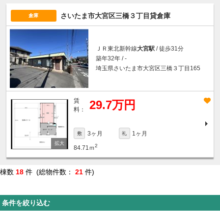
さいたま市大宮区三橋３丁目貸倉庫
倉庫
ＪＲ東北新幹線
大宮駅
/ 徒歩31分
築年32年 / -
埼玉県さいたま市大宮区三橋３丁目165
賃
29.7万円
料：
3ヶ月
1ヶ月
敷
礼
2
84.71ｍ
棟数
18
件 (総物件数：
21
件)
条件を絞り込む