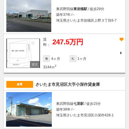
東武野田線
東岩槻駅
/ 徒歩29分
築年37年 / -
埼玉県さいたま市岩槻区上野３丁目6-7
賃
247.5万円
料：
4ヶ月
1ヶ月
敷
礼
2
3144ｍ
さいたま市見沼区大字小深作貸倉庫
倉庫
東武野田線
七里駅
/ 徒歩15分
築年38年 / -
埼玉県さいたま市見沼区小深作428-1