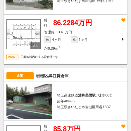
埼玉県さいたま市岩槻区上野4丁目1-1
賃
86.2284万円
料：
3.41万円
4ヶ月
1ヶ月
敷
礼
2
740.39ｍ
工業地域内に有る貸倉庫です！
岩槻区黒谷貸倉庫
倉庫
埼玉高速鉄道
浦和美園駅
/ 徒歩60分
築年40年 / -
埼玉県さいたま市岩槻区黒谷1837
賃
85.8万円