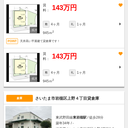
賃
143万円
料：
4ヶ月
1ヶ月
敷
礼
2
945ｍ
天井高い平屋建て貸倉庫です！
賃
143万円
料：
4ヶ月
1ヶ月
敷
礼
2
945ｍ
さいたま市岩槻区上野４丁目貸倉庫
倉庫
東武野田線
東岩槻駅
/ 徒歩28分
築年34年 / -