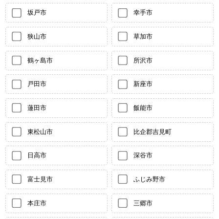
坂戸市
幸手市
狭山市
草加市
鶴ヶ島市
所沢市
戸田市
新座市
蓮田市
飯能市
東松山市
比企郡吉見町
日高市
深谷市
富士見市
ふじみ野市
本庄市
三郷市