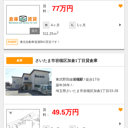
賃
77万円
料：
4ヶ月
1ヶ月
敷
礼
2
511.25ｍ
東北自動車道浦和IC至近です！
さいたま市岩槻区加倉1丁目貸倉庫
倉庫
東武野田線
岩槻駅
/ 徒歩17分
築年36年 / -
埼玉県さいたま市岩槻区加倉1丁目33-28
賃
49.5万円
料：