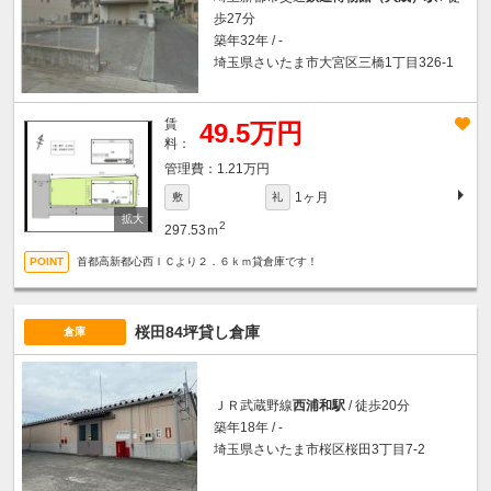
歩27分
築年32年 / -
埼玉県さいたま市大宮区三橋1丁目326-1
賃
49.5万円
料：
1.21万円
1ヶ月
敷
礼
2
297.53ｍ
首都高新都心西ＩＣより２．６ｋｍ貸倉庫です！
桜田84坪貸し倉庫
倉庫
ＪＲ武蔵野線
西浦和駅
/ 徒歩20分
築年18年 / -
埼玉県さいたま市桜区桜田3丁目7-2