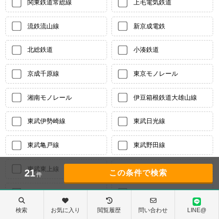
関東鉄道常総線
上毛電気鉄道
流鉄流山線
新京成電鉄
北総鉄道
小湊鉄道
京成千原線
東京モノレール
湘南モノレール
伊豆箱根鉄道大雄山線
東武伊勢崎線
東武日光線
東武亀戸線
東武野田線
東武東上線
東武越生線
21
件
京成本線
京成押上線
検索
お気に入り
閲覧履歴
問い合わせ
LINE@
京成千葉線
京王線