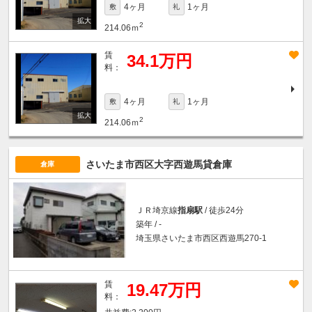
4ヶ月
1ヶ月
敷
礼
2
214.06ｍ
賃
34.1万円
料：
4ヶ月
1ヶ月
敷
礼
2
214.06ｍ
さいたま市西区大字西遊馬貸倉庫
倉庫
ＪＲ埼京線
指扇駅
/ 徒歩24分
築年 / -
埼玉県さいたま市西区西遊馬270-1
賃
19.47万円
料：