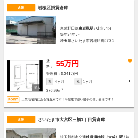
岩槻区掛貸倉庫
倉庫
東武野田線
東岩槻駅
/ 徒歩34分
築年34年 / -
埼玉県さいたま市岩槻区掛570-1
賃
55万円
料：
0.341万円
4ヶ月
1ヶ月
敷
礼
2
376.99ｍ
工業地域内にある貸倉庫です！平屋建で使い勝手の良い倉庫です！
さいたま市大宮区三橋1丁目貸倉庫
倉庫
埼玉新都市交通
鉄道博物館（大成）駅
/ 徒