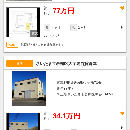
賃
77万円
料：
4ヶ月
1ヶ月
敷
礼
2
278.54ｍ
準工業地域内にある貸倉庫です！
さいたま市岩槻区大字黒谷貸倉庫
倉庫
東武野田線
岩槻駅
/ 徒歩73分
築年38年 / -
埼玉県さいたま市岩槻区黒谷1892-3
賃
34.1万円
料：