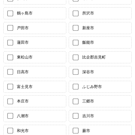
鶴ヶ島市
所沢市
戸田市
新座市
蓮田市
飯能市
東松山市
比企郡吉見町
日高市
深谷市
富士見市
ふじみ野市
本庄市
三郷市
八潮市
吉川市
和光市
蕨市