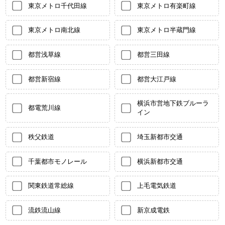
東京メトロ千代田線
東京メトロ有楽町線
東京メトロ南北線
東京メトロ半蔵門線
都営浅草線
都営三田線
都営新宿線
都営大江戸線
横浜市営地下鉄ブルーラ
都電荒川線
イン
秩父鉄道
埼玉新都市交通
千葉都市モノレール
横浜新都市交通
関東鉄道常総線
上毛電気鉄道
流鉄流山線
新京成電鉄