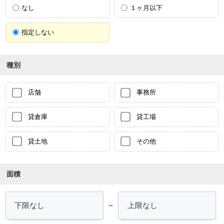
なし
１ヶ月以下
指定しない
種別
店舗
事務所
貸倉庫
貸工場
貸土地
その他
面積
～