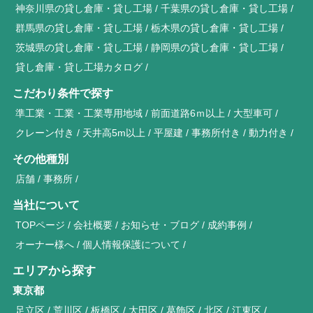
神奈川県の貸し倉庫・貸し工場
千葉県の貸し倉庫・貸し工場
群馬県の貸し倉庫・貸し工場
栃木県の貸し倉庫・貸し工場
茨城県の貸し倉庫・貸し工場
静岡県の貸し倉庫・貸し工場
貸し倉庫・貸し工場カタログ
こだわり条件で探す
準工業・工業・工業専用地域
前面道路6ｍ以上
大型車可
クレーン付き
天井高5m以上
平屋建
事務所付き
動力付き
その他種別
店舗
事務所
当社について
TOPページ
会社概要
お知らせ・ブログ
成約事例
オーナー様へ
個人情報保護について
エリアから探す
東京都
足立区
荒川区
板橋区
大田区
葛飾区
北区
江東区