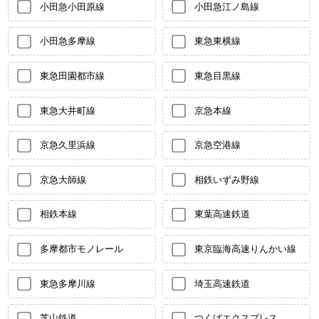
小田急小田原線
小田急江ノ島線
小田急多摩線
東急東横線
東急田園都市線
東急目黒線
東急大井町線
京急本線
京急久里浜線
京急空港線
京急大師線
相鉄いずみ野線
相鉄本線
東葉高速鉄道
多摩都市モノレール
東京臨海高速りんかい線
東急多摩川線
埼玉高速鉄道
芝山鉄道
つくばエクスプレス