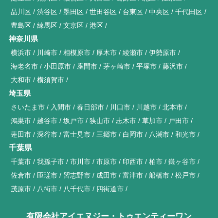
品川区
渋谷区
墨田区
世田谷区
台東区
中央区
千代田区
豊島区
練馬区
文京区
港区
神奈川県
横浜市
川崎市
相模原市
厚木市
綾瀬市
伊勢原市
海老名市
小田原市
座間市
茅ヶ崎市
平塚市
藤沢市
大和市
横須賀市
埼玉県
さいたま市
入間市
春日部市
川口市
川越市
北本市
鴻巣市
越谷市
坂戸市
狭山市
志木市
草加市
戸田市
蓮田市
深谷市
富士見市
三郷市
白岡市
八潮市
和光市
千葉県
千葉市
我孫子市
市川市
市原市
印西市
柏市
鎌ヶ谷市
佐倉市
匝瑳市
習志野市
成田市
富津市
船橋市
松戸市
茂原市
八街市
八千代市
四街道市
有限会社アイエヌジー・トゥエンティーワン