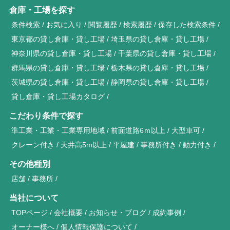
倉庫・工場を探す
条件検索
お気に入り
閲覧履歴
検索履歴
保存した検索条件
東京都の貸し倉庫・貸し工場
埼玉県の貸し倉庫・貸し工場
神奈川県の貸し倉庫・貸し工場
千葉県の貸し倉庫・貸し工場
群馬県の貸し倉庫・貸し工場
栃木県の貸し倉庫・貸し工場
茨城県の貸し倉庫・貸し工場
静岡県の貸し倉庫・貸し工場
貸し倉庫・貸し工場カタログ
こだわり条件で探す
準工業・工業・工業専用地域
前面道路6ｍ以上
大型車可
クレーン付き
天井高5m以上
平屋建
事務所付き
動力付き
その他種別
店舗
事務所
当社について
TOPページ
会社概要
お知らせ・ブログ
成約事例
オーナー様へ
個人情報保護について