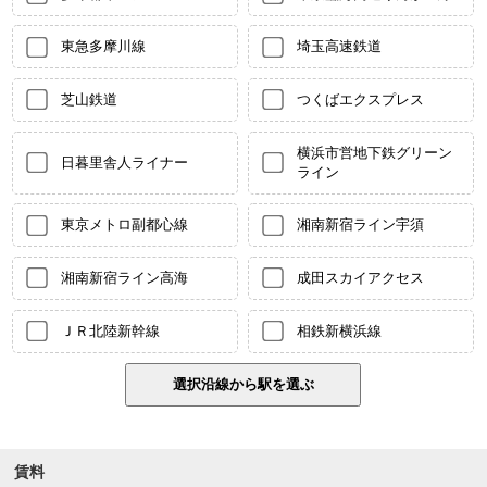
東急多摩川線
埼玉高速鉄道
芝山鉄道
つくばエクスプレス
横浜市営地下鉄グリーン
日暮里舎人ライナー
ライン
東京メトロ副都心線
湘南新宿ライン宇須
湘南新宿ライン高海
成田スカイアクセス
ＪＲ北陸新幹線
相鉄新横浜線
賃料