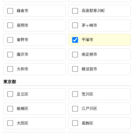
鎌倉市
高座郡寒川町
座間市
茅ヶ崎市
秦野市
平塚市
藤沢市
南足柄市
大和市
横須賀市
東京都
足立区
荒川区
板橋区
江戸川区
大田区
葛飾区