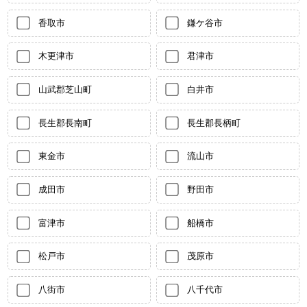
香取市
鎌ケ谷市
木更津市
君津市
山武郡芝山町
白井市
長生郡長南町
長生郡長柄町
東金市
流山市
成田市
野田市
富津市
船橋市
松戸市
茂原市
八街市
八千代市