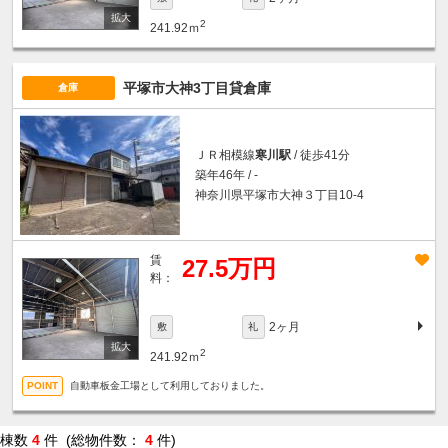
2
241.92ｍ
平塚市大神3丁目貸倉庫
倉庫
ＪＲ相模線
寒川駅
/ 徒歩41分
築年46年 / -
神奈川県平塚市大神３丁目10-4
賃
27.5万円
料：
2ヶ月
敷
礼
2
241.92ｍ
自動車板金工場として利用しておりました。
棟数
4
件 (総物件数：
4
件)