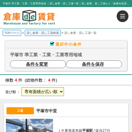
平塚市 準工業・工業・工業専用地域 ｜貸し倉庫・貸し工場一覧｜貸し倉庫、貸し工場なら「倉庫de賃貸」｜有限会社アイエヌジー・トゥエンティーワン
TOPページ
貸し倉庫・貸し工場検索
貸し倉庫・貸し工場一覧
選択中の条件
平塚市 準工業・工業・工業専用地域
条件を変更
条件を保存
棟数
4
件 (総物件数：
4
件)
並び順 ：
平塚市中堂
工場
ＪＲ東海道本線
平塚駅
/ 徒歩27分