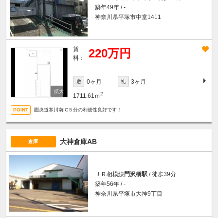
築年49年 / -
神奈川県平塚市中堂1411
賃
220万円
料：
0ヶ月
3ヶ月
敷
礼
2
1711.61ｍ
圏央道寒川南IC５分の利便性良好です！
大神倉庫AB
倉庫
ＪＲ相模線
門沢橋駅
/ 徒歩39分
築年56年 / -
神奈川県平塚市大神9丁目