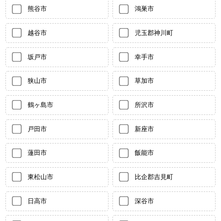
熊谷市
鴻巣市
越谷市
児玉郡神川町
坂戸市
幸手市
狭山市
草加市
鶴ヶ島市
所沢市
戸田市
新座市
蓮田市
飯能市
東松山市
比企郡吉見町
日高市
深谷市