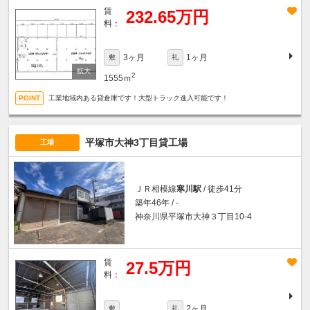
賃
232.65万円
料：
3ヶ月
1ヶ月
敷
礼
2
1555ｍ
工業地域内ある貸倉庫です！大型トラック進入可能です！
平塚市大神3丁目貸工場
工場
ＪＲ相模線
寒川駅
/ 徒歩41分
築年46年 / -
神奈川県平塚市大神３丁目10-4
賃
27.5万円
料：
2ヶ月
敷
礼