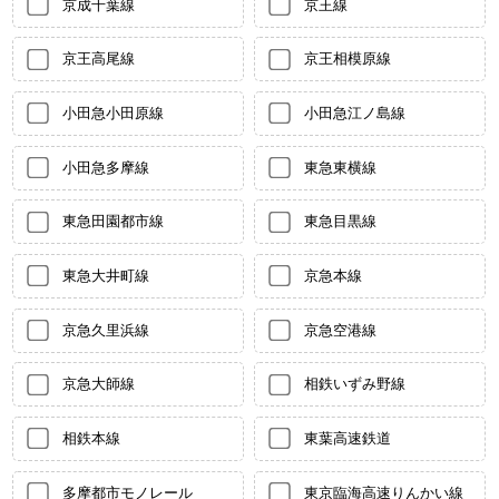
京成千葉線
京王線
京王高尾線
京王相模原線
小田急小田原線
小田急江ノ島線
小田急多摩線
東急東横線
東急田園都市線
東急目黒線
東急大井町線
京急本線
京急久里浜線
京急空港線
京急大師線
相鉄いずみ野線
相鉄本線
東葉高速鉄道
多摩都市モノレール
東京臨海高速りんかい線