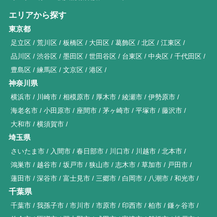
エリアから探す
東京都
足立区
荒川区
板橋区
大田区
葛飾区
北区
江東区
品川区
渋谷区
墨田区
世田谷区
台東区
中央区
千代田区
豊島区
練馬区
文京区
港区
神奈川県
横浜市
川崎市
相模原市
厚木市
綾瀬市
伊勢原市
海老名市
小田原市
座間市
茅ヶ崎市
平塚市
藤沢市
大和市
横須賀市
埼玉県
さいたま市
入間市
春日部市
川口市
川越市
北本市
鴻巣市
越谷市
坂戸市
狭山市
志木市
草加市
戸田市
蓮田市
深谷市
富士見市
三郷市
白岡市
八潮市
和光市
千葉県
千葉市
我孫子市
市川市
市原市
印西市
柏市
鎌ヶ谷市