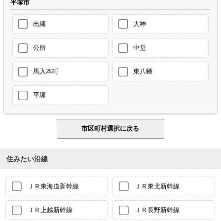
平塚市
出縄
大神
公所
中堂
馬入本町
東八幡
平塚
住みたい沿線
ＪＲ東海道新幹線
ＪＲ東北新幹線
ＪＲ上越新幹線
ＪＲ長野新幹線