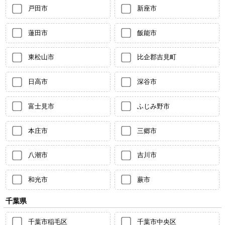
戸田市
新座市
蓮田市
飯能市
東松山市
比企郡吉見町
日高市
深谷市
富士見市
ふじみ野市
本庄市
三郷市
八潮市
吉川市
和光市
蕨市
千葉県
千葉市稲毛区
千葉市中央区