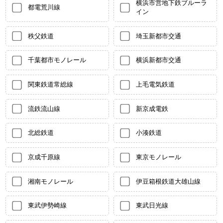
横浜市営地下鉄ブルーラ
都電荒川線
イン
秩父鉄道
埼玉新都市交通
千葉都市モノレール
横浜新都市交通
関東鉄道常総線
上毛電気鉄道
流鉄流山線
新京成電鉄
北総鉄道
小湊鉄道
京成千原線
東京モノレール
湘南モノレール
伊豆箱根鉄道大雄山線
東武伊勢崎線
東武日光線