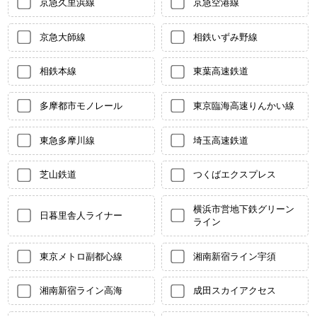
京急久里浜線
京急空港線
京急大師線
相鉄いずみ野線
相鉄本線
東葉高速鉄道
多摩都市モノレール
東京臨海高速りんかい線
東急多摩川線
埼玉高速鉄道
芝山鉄道
つくばエクスプレス
横浜市営地下鉄グリーン
日暮里舎人ライナー
ライン
東京メトロ副都心線
湘南新宿ライン宇須
湘南新宿ライン高海
成田スカイアクセス