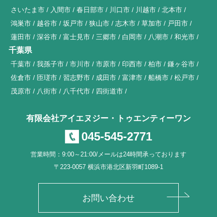
さいたま市
入間市
春日部市
川口市
川越市
北本市
鴻巣市
越谷市
坂戸市
狭山市
志木市
草加市
戸田市
蓮田市
深谷市
富士見市
三郷市
白岡市
八潮市
和光市
千葉県
千葉市
我孫子市
市川市
市原市
印西市
柏市
鎌ヶ谷市
佐倉市
匝瑳市
習志野市
成田市
富津市
船橋市
松戸市
茂原市
八街市
八千代市
四街道市
有限会社アイエヌジー・トゥエンティーワン
045-545-2771
営業時間：9:00～21:00/メールは24時間承っております
〒223-0057 横浜市港北区新羽町1089-1
お問い合わせ