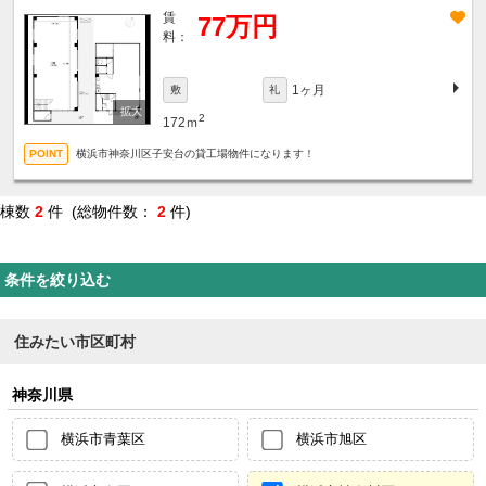
賃
77万円
料：
1ヶ月
敷
礼
2
172ｍ
横浜市神奈川区子安台の貸工場物件になります！
棟数
2
件 (総物件数：
2
件)
条件を絞り込む
住みたい市区町村
神奈川県
横浜市青葉区
横浜市旭区