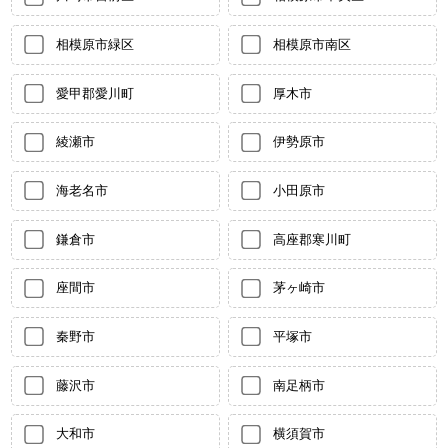
相模原市緑区
相模原市南区
愛甲郡愛川町
厚木市
綾瀬市
伊勢原市
海老名市
小田原市
鎌倉市
高座郡寒川町
座間市
茅ヶ崎市
秦野市
平塚市
藤沢市
南足柄市
大和市
横須賀市