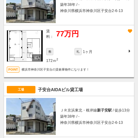
築年38年 / -
神奈川県横浜市神奈川区子安台2-6-13
賃
77万円
料：
1ヶ月
敷
礼
2
172ｍ
横浜市神奈川区子安台の貸倉庫物件になります！
子安台AIDAビル貸工場
工場
ＪＲ京浜東北・根岸線
新子安駅
/ 徒歩13分
築年38年 / -
神奈川県横浜市神奈川区子安台2-6-13