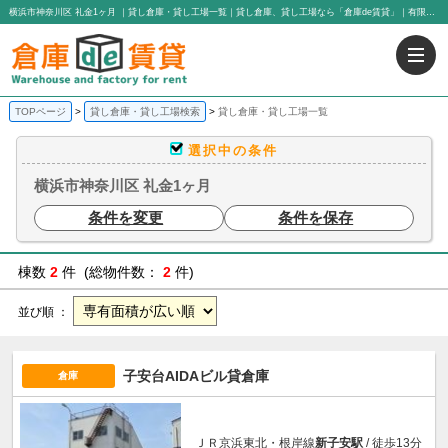
横浜市神奈川区 礼金1ヶ月 ｜貸し倉庫・貸し工場一覧｜貸し倉庫、貸し工場なら「倉庫de賃貸」｜有限会社アイエヌジー・トゥエンティーワン
TOPページ
貸し倉庫・貸し工場検索
貸し倉庫・貸し工場一覧
選択中の条件
横浜市神奈川区 礼金1ヶ月
条件を変更
条件を保存
棟数
2
件 (総物件数：
2
件)
並び順 ：
子安台AIDAビル貸倉庫
倉庫
ＪＲ京浜東北・根岸線
新子安駅
/ 徒歩13分