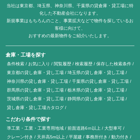
当社は東京都、埼玉県、神奈川県、千葉県の貸倉庫・貸工場に特
化した不動産会社になります。
新規事業はもちろんのこと、事業拡大などで物件を探しているお
客様に向けて、
おすすめの最新物件をご紹介いたします。
倉庫・工場を探す
条件検索
お気に入り
閲覧履歴
検索履歴
保存した検索条件
東京都の貸し倉庫・貸し工場
埼玉県の貸し倉庫・貸し工場
神奈川県の貸し倉庫・貸し工場
千葉県の貸し倉庫・貸し工場
群馬県の貸し倉庫・貸し工場
栃木県の貸し倉庫・貸し工場
茨城県の貸し倉庫・貸し工場
静岡県の貸し倉庫・貸し工場
貸し倉庫・貸し工場カタログ
こだわり条件で探す
準工業・工業・工業専用地域
前面道路6ｍ以上
大型車可
クレーン付き
天井高5m以上
平屋建
事務所付き
動力付き