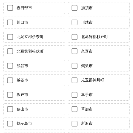
春日部市
加須市
川口市
川越市
北足立郡伊奈町
北葛飾郡杉戸町
北葛飾郡松伏町
久喜市
熊谷市
鴻巣市
越谷市
児玉郡神川町
坂戸市
幸手市
狭山市
草加市
鶴ヶ島市
所沢市