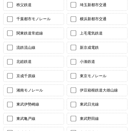
秩父鉄道
埼玉新都市交通
千葉都市モノレール
横浜新都市交通
関東鉄道常総線
上毛電気鉄道
流鉄流山線
新京成電鉄
北総鉄道
小湊鉄道
京成千原線
東京モノレール
湘南モノレール
伊豆箱根鉄道大雄山線
東武伊勢崎線
東武日光線
東武亀戸線
東武野田線