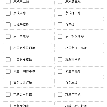
東武東上線
東武越生線
京成本線
京成押上線
京成千葉線
京王線
京王高尾線
京王相模原線
小田急小田原線
小田急江ノ島線
小田急多摩線
東急東横線
東急田園都市線
東急目黒線
東急大井町線
京急本線
京急久里浜線
京急空港線
京急大師線
相鉄いずみ野線