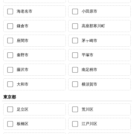
海老名市
小田原市
鎌倉市
高座郡寒川町
座間市
茅ヶ崎市
秦野市
平塚市
藤沢市
南足柄市
大和市
横須賀市
東京都
足立区
荒川区
板橋区
江戸川区