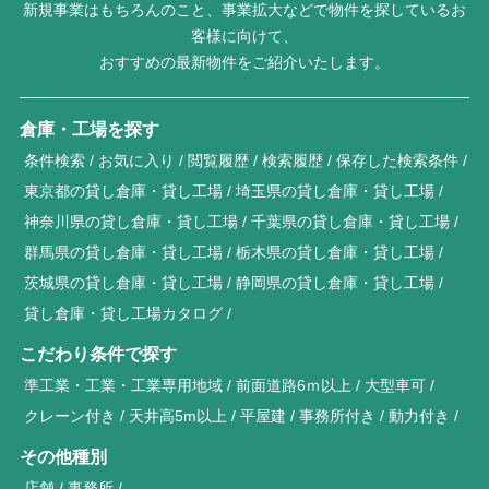
新規事業はもちろんのこと、事業拡大などで物件を探しているお
客様に向けて、
おすすめの最新物件をご紹介いたします。
倉庫・工場を探す
条件検索
お気に入り
閲覧履歴
検索履歴
保存した検索条件
東京都の貸し倉庫・貸し工場
埼玉県の貸し倉庫・貸し工場
神奈川県の貸し倉庫・貸し工場
千葉県の貸し倉庫・貸し工場
群馬県の貸し倉庫・貸し工場
栃木県の貸し倉庫・貸し工場
茨城県の貸し倉庫・貸し工場
静岡県の貸し倉庫・貸し工場
貸し倉庫・貸し工場カタログ
こだわり条件で探す
準工業・工業・工業専用地域
前面道路6ｍ以上
大型車可
クレーン付き
天井高5m以上
平屋建
事務所付き
動力付き
その他種別
店舗
事務所