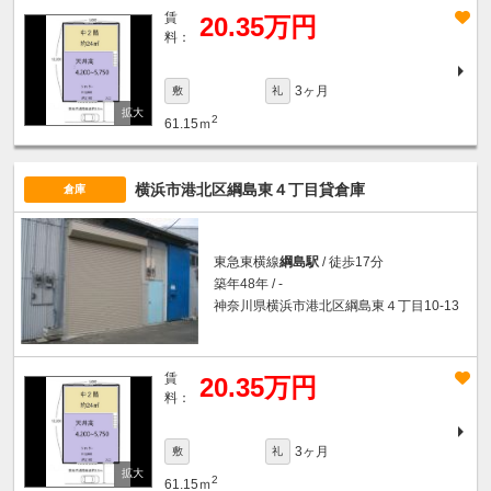
賃
20.35万円
料：
3ヶ月
敷
礼
2
61.15ｍ
横浜市港北区綱島東４丁目貸倉庫
倉庫
東急東横線
綱島駅
/ 徒歩17分
築年48年 / -
神奈川県横浜市港北区綱島東４丁目10-13
賃
20.35万円
料：
3ヶ月
敷
礼
2
61.15ｍ