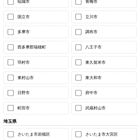
稲城市
青梅市
国立市
立川市
多摩市
調布市
西多摩郡瑞穂町
八王子市
羽村市
東久留米市
東村山市
東大和市
日野市
府中市
町田市
武蔵村山市
埼玉県
さいたま市岩槻区
さいたま市大宮区