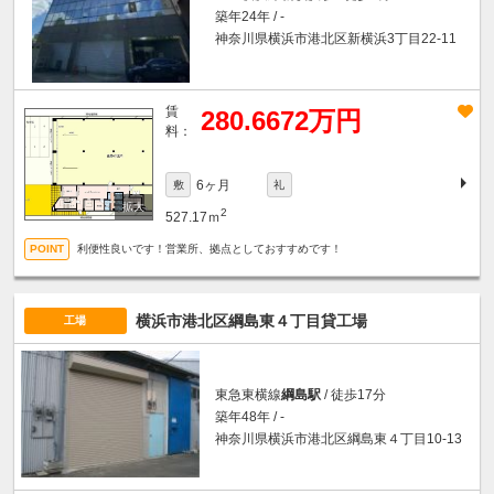
築年24年 / -
神奈川県横浜市港北区新横浜3丁目22-11
賃
280.6672万円
料：
6ヶ月
敷
礼
2
527.17ｍ
利便性良いです！営業所、拠点としておすすめです！
横浜市港北区綱島東４丁目貸工場
工場
東急東横線
綱島駅
/ 徒歩17分
築年48年 / -
神奈川県横浜市港北区綱島東４丁目10-13