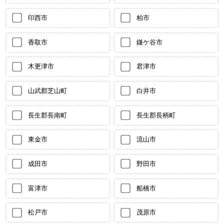
印西市
柏市
香取市
鎌ケ谷市
木更津市
君津市
山武郡芝山町
白井市
長生郡長南町
長生郡長柄町
東金市
流山市
成田市
野田市
富津市
船橋市
松戸市
茂原市