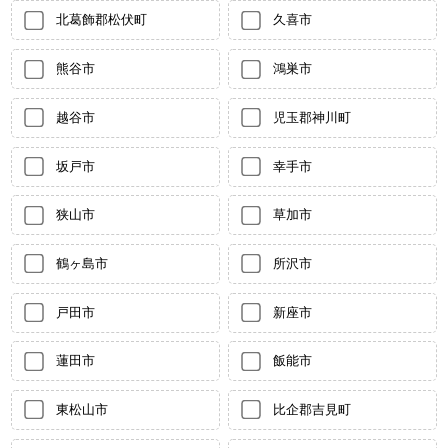
北葛飾郡松伏町
久喜市
熊谷市
鴻巣市
越谷市
児玉郡神川町
坂戸市
幸手市
狭山市
草加市
鶴ヶ島市
所沢市
戸田市
新座市
蓮田市
飯能市
東松山市
比企郡吉見町