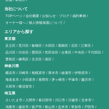
当社について
TOPページ
会社概要
お知らせ・ブログ
成約事例
オーナー様へ
個人情報保護について
エリアから探す
東京都
足立区
荒川区
板橋区
大田区
葛飾区
北区
江東区
品川区
渋谷区
墨田区
世田谷区
台東区
中央区
千代田区
豊島区
練馬区
文京区
港区
神奈川県
横浜市
川崎市
相模原市
厚木市
綾瀬市
伊勢原市
海老名市
小田原市
座間市
茅ヶ崎市
平塚市
藤沢市
大和市
横須賀市
埼玉県
さいたま市
入間市
春日部市
川口市
川越市
北本市
鴻巣市
越谷市
坂戸市
狭山市
志木市
草加市
戸田市