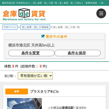
横浜市港北区 天井高5m以上 ｜貸し倉庫・貸し工場一覧｜貸し倉庫、貸し工場なら「倉庫de賃貸」｜有限会社アイエヌジー・トゥエンティーワン
TOPページ
貸し倉庫・貸し工場検索
貸し倉庫・貸し工場一覧
選択中の条件
横浜市港北区 天井高5m以上
条件を変更
条件を保存
棟数
3
件 (総物件数：
3
件)
並び順 ：
プラスタリアⅡビル
倉庫
ＪＲ横浜線
新横浜駅
/ 徒歩8分