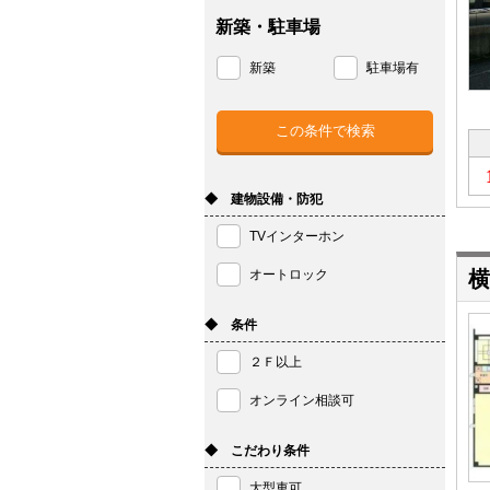
新築・駐車場
新築
駐車場有
◆ 建物設備・防犯
TVインターホン
オートロック
横
◆ 条件
２Ｆ以上
オンライン相談可
◆ こだわり条件
大型車可