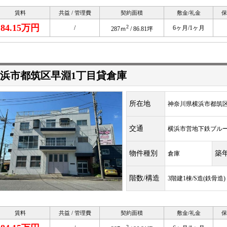
賃料
共益 / 管理費
契約面積
敷金/礼金
保
84.15万円
2
/
6ヶ月/1ヶ月
287ｍ
/ 86.81坪
浜市都筑区早淵1丁目貸倉庫
所在地
神奈川県横浜市都筑区早
交通
横浜市営地下鉄ブル
物件種別
築
倉庫
階数/構造
3階建1棟/S造(鉄骨造)
賃料
共益 / 管理費
契約面積
敷金/礼金
保
2