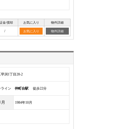
証金/償却
お気に入り
物件詳細
/
お気に入り
物件詳細
渕1丁目28-2
ーライン
仲町台駅
徒歩22分
年月
1984年10月