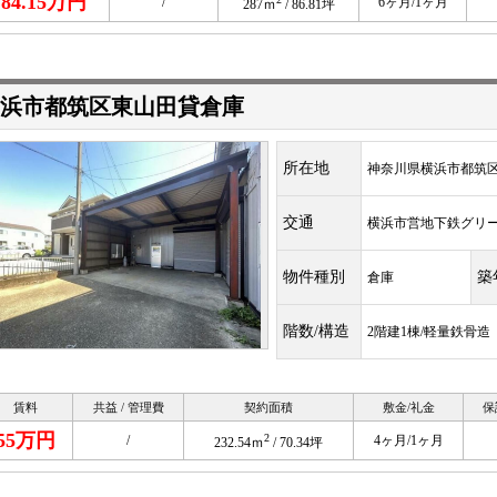
84.15万円
/
6ヶ月/1ヶ月
287ｍ
/ 86.81坪
浜市都筑区東山田貸倉庫
所在地
神奈川県横浜市都筑区東
交通
横浜市営地下鉄グリ
物件種別
築
倉庫
階数/構造
2階建1棟/軽量鉄骨造
賃料
共益 / 管理費
契約面積
敷金/礼金
保
55万円
2
/
4ヶ月/1ヶ月
232.54ｍ
/ 70.34坪