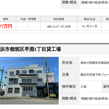
階数/構造
2階建1棟/S造(鉄骨造)
賃料
共益 / 管理費
契約面積
敷金/礼金
保
77万円
2
/
4ヶ月/1ヶ月
289.11ｍ
/ 87.45坪
浜市都筑区早淵1丁目貸工場
所在地
神奈川県横浜市都筑区早
交通
横浜市営地下鉄ブル
物件種別
築
工場
階数/構造
3階建1棟/S造(鉄骨造)