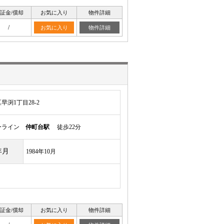
証金/償却
お気に入り
物件詳細
/
お気に入り
物件詳細
渕1丁目28-2
ーライン
仲町台駅
徒歩22分
年月
1984年10月
証金/償却
お気に入り
物件詳細