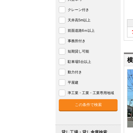
クレーン付き
天井高5m以上
前面道路6ｍ以上
事務所付き
短期貸し可能
横
駐車場5台以上
動力付き
平屋建
準工業・工業・工業専用地域
貸し工場・貸し倉庫検索