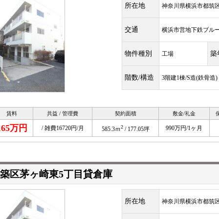
所在地
神奈川県横浜市都筑区茅
交通
横浜市営地下鉄ブル
物件種別
築
工場
階数/構造
3階建1棟/S造(鉄骨造)
賃料
共益 / 管理費
契約面積
敷金/礼金
165万円
2
/ 雑費16720円/月
990万円/1ヶ月
585.3ｍ
/ 177.05坪
築区茅ヶ崎東5丁目貸倉庫
所在地
神奈川県横浜市都筑区茅