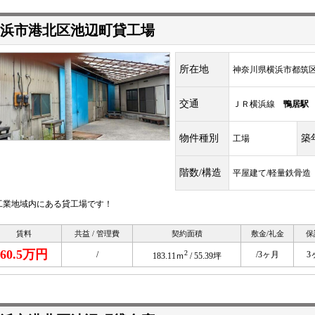
浜市港北区池辺町貸工場
所在地
神奈川県横浜市都筑区池
交通
ＪＲ横浜線
鴨居駅
物件種別
築
工場
階数/構造
平屋建て/軽量鉄骨造
工業地域内にある貸工場です！
賃料
共益 / 管理費
契約面積
敷金/礼金
保
60.5万円
2
/
/3ヶ月
3
183.11ｍ
/ 55.39坪