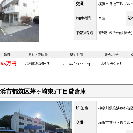
交通
横浜市営地下鉄ブル
物件種別
築
倉庫
階数/構造
3階建1棟/S造(鉄骨造)
賃料
共益 / 管理費
契約面積
敷金/礼金
165万円
2
/ 雑費16720円/月
990万円/1ヶ月
585.3ｍ
/ 177.05坪
浜市都筑区茅ヶ崎東5丁目貸倉庫
所在地
神奈川県横浜市都筑区茅
交通
横浜市営地下鉄ブル