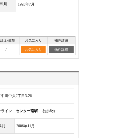
年月
1993年7月
証金/償却
お気に入り
物件詳細
/
お気に入り
物件詳細
川中央2丁目3-26
ーライン
センター南駅
徒歩8分
年月
2006年11月