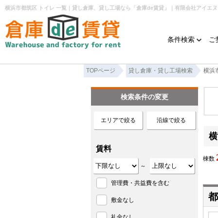
横浜市都筑区 トイレ 一覧｜貸し倉庫、貸し工場なら「倉庫de賃貸」｜有限会社アイエ
条件検索
ご
TOPページ
貸し倉庫・貸し工場検索
横浜
検索条件の変更
エリアで絞る
沿線で絞る
横
賃料
棟数
～
管理費・共益費を含む
都
敷金なし
礼金なし