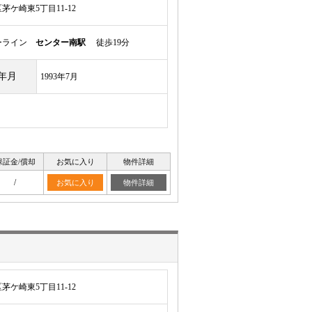
ケ崎東5丁目11-12
ーライン
センター南駅
徒歩19分
年月
1993年7月
保証金/償却
お気に入り
物件詳細
/
お気に入り
物件詳細
ケ崎東5丁目11-12