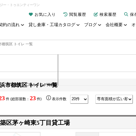
ヌジー・トゥエンティーワン
お気に入り
閲覧履歴
検索履歴
保
契約の流れ
貸し倉庫・工場カタログ
ブログ
会社概要
オ
市都筑区 トイレ 一覧
浜市都筑区 トイレ 一覧
貸し倉庫・工場カタログ掲載数
23
23
件 (総部屋数：
件)
表示件数
築区茅ヶ崎東5丁目貸工場