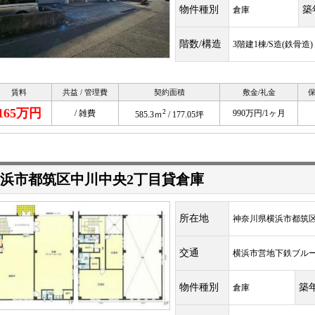
物件種別
築
倉庫
階数/構造
3階建1棟/S造(鉄骨造)
賃料
共益 / 管理費
契約面積
敷金/礼金
保
165万円
2
/ 雑費
990万円/1ヶ月
585.3ｍ
/ 177.05坪
浜市都筑区中川中央2丁目貸倉庫
所在地
神奈川県横浜市都筑区中
交通
横浜市営地下鉄ブル
物件種別
築
倉庫