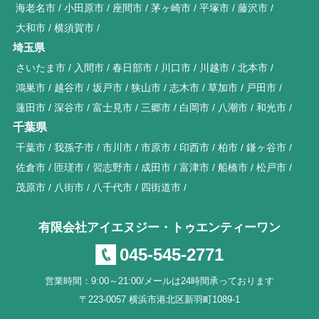
海老名市
小田原市
座間市
茅ヶ崎市
平塚市
藤沢市
大和市
横須賀市
埼玉県
さいたま市
入間市
春日部市
川口市
川越市
北本市
鴻巣市
越谷市
坂戸市
狭山市
志木市
草加市
戸田市
蓮田市
深谷市
富士見市
三郷市
白岡市
八潮市
和光市
千葉県
千葉市
我孫子市
市川市
市原市
印西市
柏市
鎌ヶ谷市
佐倉市
匝瑳市
習志野市
成田市
富津市
船橋市
松戸市
茂原市
八街市
八千代市
四街道市
有限会社アイエヌジー・トゥエンティーワン
045-545-2771
営業時間：9:00～21:00/メールは24時間承っております
〒223-0057 横浜市港北区新羽町1089-1