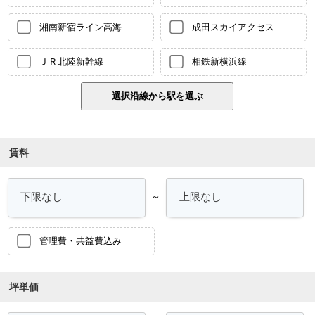
湘南新宿ライン高海
成田スカイアクセス
ＪＲ北陸新幹線
相鉄新横浜線
賃料
～
管理費・共益費込み
坪単価