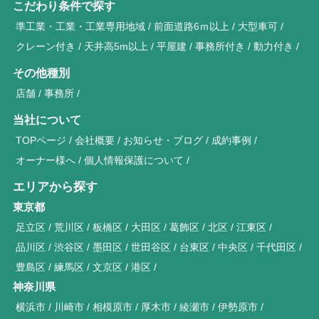
こだわり条件で探す
準工業・工業・工業専用地域
前面道路6ｍ以上
大型車可
クレーン付き
天井高5m以上
平屋建
事務所付き
動力付き
その他種別
店舗
事務所
当社について
TOPページ
会社概要
お知らせ・ブログ
成約事例
オーナー様へ
個人情報保護について
エリアから探す
東京都
足立区
荒川区
板橋区
大田区
葛飾区
北区
江東区
品川区
渋谷区
墨田区
世田谷区
台東区
中央区
千代田区
豊島区
練馬区
文京区
港区
神奈川県
横浜市
川崎市
相模原市
厚木市
綾瀬市
伊勢原市