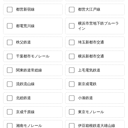
都営新宿線
都営大江戸線
横浜市営地下鉄ブルーラ
都電荒川線
イン
秩父鉄道
埼玉新都市交通
千葉都市モノレール
横浜新都市交通
関東鉄道常総線
上毛電気鉄道
流鉄流山線
新京成電鉄
北総鉄道
小湊鉄道
京成千原線
東京モノレール
湘南モノレール
伊豆箱根鉄道大雄山線