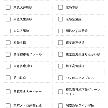
東急大井町線
京急本線
京急久里浜線
京急空港線
京急大師線
相鉄いずみ野線
相鉄本線
東葉高速鉄道
多摩都市モノレール
東京臨海高速りんかい線
東急多摩川線
埼玉高速鉄道
芝山鉄道
つくばエクスプレス
横浜市営地下鉄グリーン
日暮里舎人ライナー
ライン
東京メトロ副都心線
湘南新宿ライン宇須