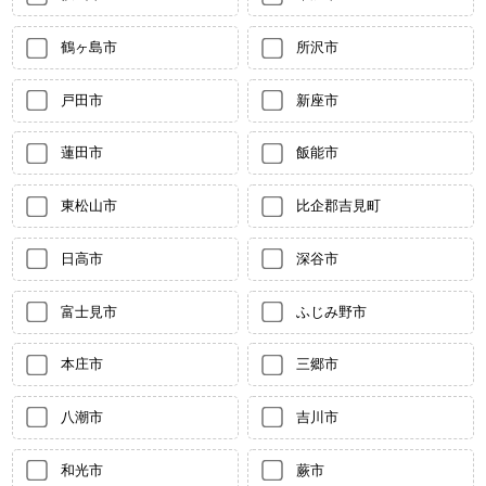
鶴ヶ島市
所沢市
戸田市
新座市
蓮田市
飯能市
東松山市
比企郡吉見町
日高市
深谷市
富士見市
ふじみ野市
本庄市
三郷市
八潮市
吉川市
和光市
蕨市