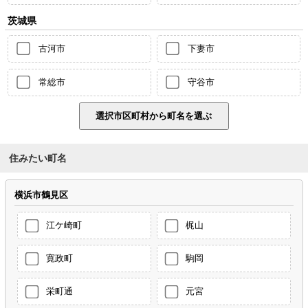
茨城県
古河市
下妻市
常総市
守谷市
住みたい町名
横浜市鶴見区
江ケ崎町
梶山
寛政町
駒岡
栄町通
元宮