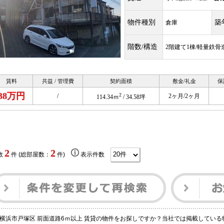
物件種別
築
倉庫
階数/構造
2階建て1棟/軽量鉄骨
賃料
共益 / 管理費
契約面積
敷金/礼金
保
38万円
2
/
2ヶ月/2ヶ月
114.34ｍ
/ 34.58坪
2
2
数
件 (総部屋数：
件)
表示件数
横浜市戸塚区 前面道路6ｍ以上 賃貸の物件をお探しですか？当社では掲載してい