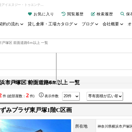
横浜市戸塚区 前面道路6ｍ以上 一覧｜貸し倉庫、貸し工場なら「倉庫de賃貸」｜有限会社アイエヌジー・トゥエンティーワン
お気に入り
閲覧履歴
検索履歴
保
契約の流れ
貸し倉庫・工場カタログ
ブログ
会社概要
オ
市戸塚区 前面道路6ｍ以上 一覧
浜市戸塚区 前面道路6ｍ以上 一覧
貸し倉庫・工場カタログ掲載数
2
2
件 (総部屋数：
件)
表示件数
ずみプラザ東戸塚1階C区画
所在地
神奈川県横浜市戸塚区平