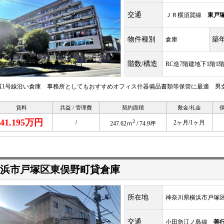
交通
ＪＲ横須賀線
東戸
物件種別
築
倉庫
階数/構造
RC造7階建地下1階1
道1号線沿い倉庫 事務所としてもおすすめオフィス什器備品書類等保管に最適 男
賃料
共益 / 管理費
契約面積
敷金/礼金
41.195万円
2
/
2ヶ月/1ヶ月
247.62ｍ
/ 74.9坪
浜市戸塚区東俣野町貸倉庫
所在地
神奈川県横浜市戸塚区
交通
小田急江ノ島線
善