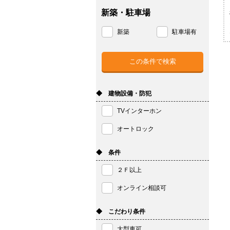
新築・駐車場
新築
駐車場有
◆ 建物設備・防犯
TVインターホン
オートロック
◆ 条件
２Ｆ以上
オンライン相談可
◆ こだわり条件
大型車可