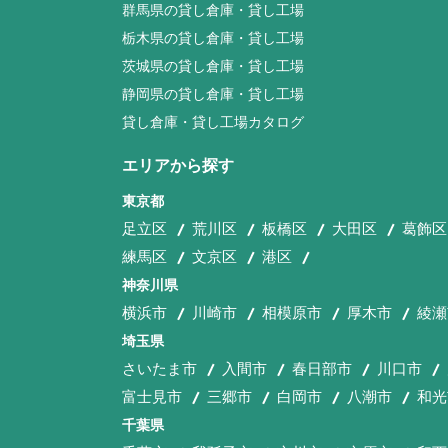
群馬県の貸し倉庫・貸し工場
栃木県の貸し倉庫・貸し工場
茨城県の貸し倉庫・貸し工場
静岡県の貸し倉庫・貸し工場
貸し倉庫・貸し工場カタログ
エリアから探す
東京都
足立区
荒川区
板橋区
大田区
葛飾区
練馬区
文京区
港区
神奈川県
横浜市
川崎市
相模原市
厚木市
綾瀬
埼玉県
さいたま市
入間市
春日部市
川口市
富士見市
三郷市
白岡市
八潮市
和光
千葉県