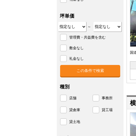
坪単価
～
管理費・共益費を含む
敷金なし
国
礼金なし
種別
店舗
事務所
横
貸倉庫
貸工場
貸土地