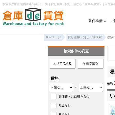
条件検索
ご
TOPページ
貸し倉庫・貸し工場検索
横浜
検索条件の変更
エリアで絞る
沿線で絞る
横
賃料
棟数
～
い
管理費・共益費を含む
敷金なし
礼金なし