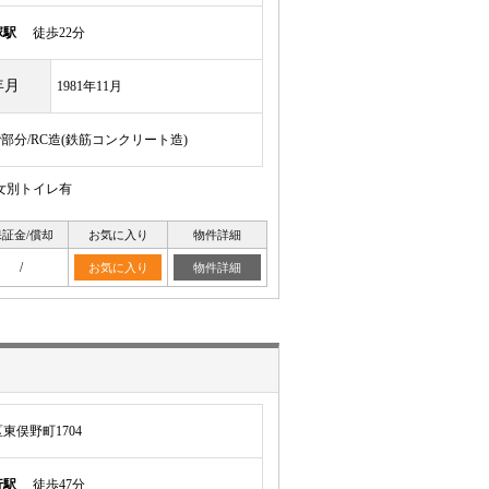
塚駅
徒歩22分
年月
1981年11月
階部分/RC造(鉄筋コンクリート造)
女別トイレ有
保証金/償却
お気に入り
物件詳細
/
お気に入り
物件詳細
東俣野町1704
行駅
徒歩47分