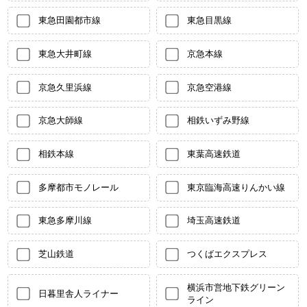
東急田園都市線
東急目黒線
東急大井町線
京急本線
京急久里浜線
京急空港線
京急大師線
相鉄いずみ野線
相鉄本線
東葉高速鉄道
多摩都市モノレール
東京臨海高速りんかい線
東急多摩川線
埼玉高速鉄道
芝山鉄道
つくばエクスプレス
横浜市営地下鉄グリーン
日暮里舎人ライナー
ライン