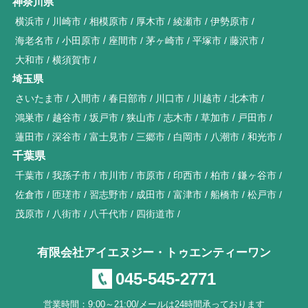
神奈川県
横浜市
川崎市
相模原市
厚木市
綾瀬市
伊勢原市
海老名市
小田原市
座間市
茅ヶ崎市
平塚市
藤沢市
大和市
横須賀市
埼玉県
さいたま市
入間市
春日部市
川口市
川越市
北本市
鴻巣市
越谷市
坂戸市
狭山市
志木市
草加市
戸田市
蓮田市
深谷市
富士見市
三郷市
白岡市
八潮市
和光市
千葉県
千葉市
我孫子市
市川市
市原市
印西市
柏市
鎌ヶ谷市
佐倉市
匝瑳市
習志野市
成田市
富津市
船橋市
松戸市
茂原市
八街市
八千代市
四街道市
有限会社アイエヌジー・トゥエンティーワン
045-545-2771
営業時間：9:00～21:00/メールは24時間承っております