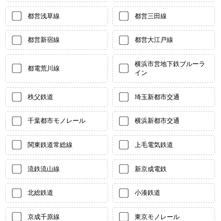
都営浅草線
都営三田線
都営新宿線
都営大江戸線
横浜市営地下鉄ブルーラ
都電荒川線
イン
秩父鉄道
埼玉新都市交通
千葉都市モノレール
横浜新都市交通
関東鉄道常総線
上毛電気鉄道
流鉄流山線
新京成電鉄
北総鉄道
小湊鉄道
京成千原線
東京モノレール