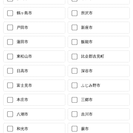
鶴ヶ島市
所沢市
戸田市
新座市
蓮田市
飯能市
東松山市
比企郡吉見町
日高市
深谷市
富士見市
ふじみ野市
本庄市
三郷市
八潮市
吉川市
和光市
蕨市