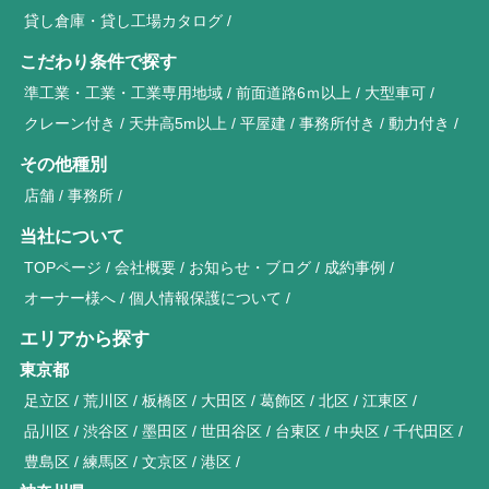
貸し倉庫・貸し工場カタログ
こだわり条件で探す
準工業・工業・工業専用地域
前面道路6ｍ以上
大型車可
クレーン付き
天井高5m以上
平屋建
事務所付き
動力付き
その他種別
店舗
事務所
当社について
TOPページ
会社概要
お知らせ・ブログ
成約事例
オーナー様へ
個人情報保護について
エリアから探す
東京都
足立区
荒川区
板橋区
大田区
葛飾区
北区
江東区
品川区
渋谷区
墨田区
世田谷区
台東区
中央区
千代田区
豊島区
練馬区
文京区
港区