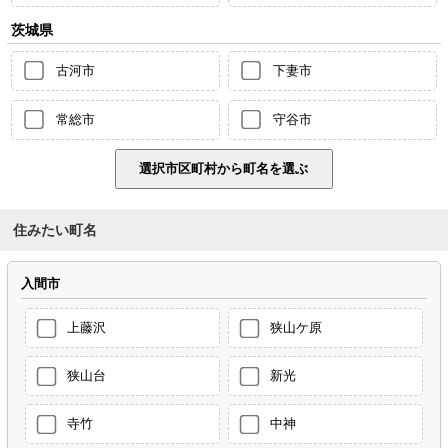
茨城県
古河市
下妻市
常総市
守谷市
住みたい町名
入間市
上藤沢
狭山ケ原
狭山台
新光
寺竹
中神