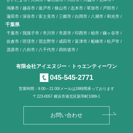
鴻巣市
越谷市
坂戸市
狭山市
志木市
草加市
戸田市
蓮田市
深谷市
富士見市
三郷市
白岡市
八潮市
和光市
千葉県
千葉市
我孫子市
市川市
市原市
印西市
柏市
鎌ヶ谷市
佐倉市
匝瑳市
習志野市
成田市
富津市
船橋市
松戸市
茂原市
八街市
八千代市
四街道市
有限会社アイエヌジー・トゥエンティーワン
045-545-2771
営業時間：9:00～21:00/メールは24時間承っております
〒223-0057 横浜市港北区新羽町1089-1
お問い合わせ