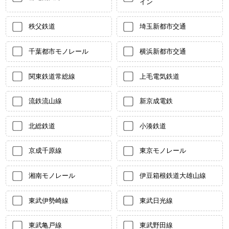
イン
秩父鉄道
埼玉新都市交通
千葉都市モノレール
横浜新都市交通
関東鉄道常総線
上毛電気鉄道
流鉄流山線
新京成電鉄
北総鉄道
小湊鉄道
京成千原線
東京モノレール
湘南モノレール
伊豆箱根鉄道大雄山線
東武伊勢崎線
東武日光線
東武亀戸線
東武野田線