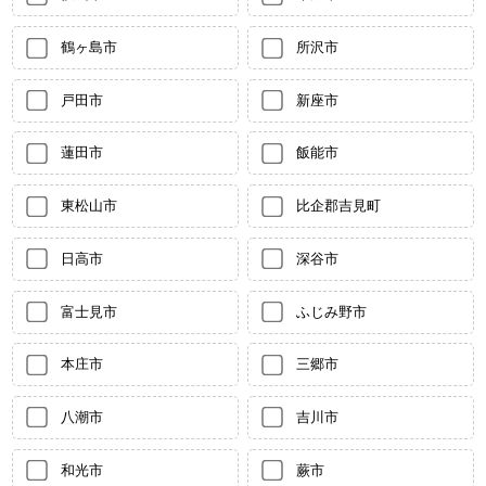
鶴ヶ島市
所沢市
戸田市
新座市
蓮田市
飯能市
東松山市
比企郡吉見町
日高市
深谷市
富士見市
ふじみ野市
本庄市
三郷市
八潮市
吉川市
和光市
蕨市