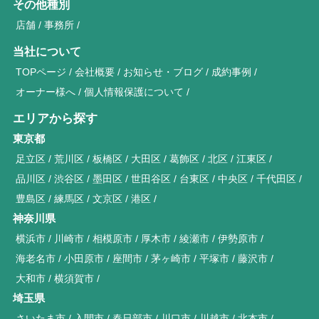
その他種別
店舗
事務所
当社について
TOPページ
会社概要
お知らせ・ブログ
成約事例
オーナー様へ
個人情報保護について
エリアから探す
東京都
足立区
荒川区
板橋区
大田区
葛飾区
北区
江東区
品川区
渋谷区
墨田区
世田谷区
台東区
中央区
千代田区
豊島区
練馬区
文京区
港区
神奈川県
横浜市
川崎市
相模原市
厚木市
綾瀬市
伊勢原市
海老名市
小田原市
座間市
茅ヶ崎市
平塚市
藤沢市
大和市
横須賀市
埼玉県
さいたま市
入間市
春日部市
川口市
川越市
北本市