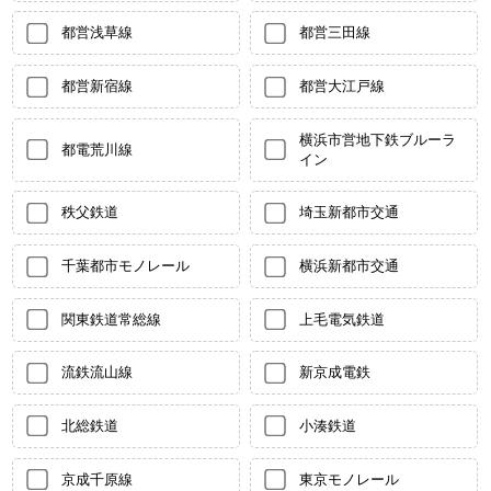
都営浅草線
都営三田線
都営新宿線
都営大江戸線
横浜市営地下鉄ブルーラ
都電荒川線
イン
秩父鉄道
埼玉新都市交通
千葉都市モノレール
横浜新都市交通
関東鉄道常総線
上毛電気鉄道
流鉄流山線
新京成電鉄
北総鉄道
小湊鉄道
京成千原線
東京モノレール