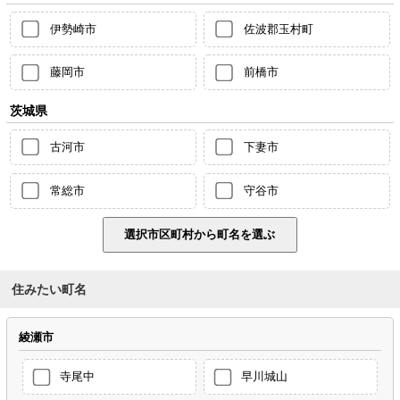
伊勢崎市
佐波郡玉村町
藤岡市
前橋市
茨城県
古河市
下妻市
常総市
守谷市
住みたい町名
綾瀬市
寺尾中
早川城山