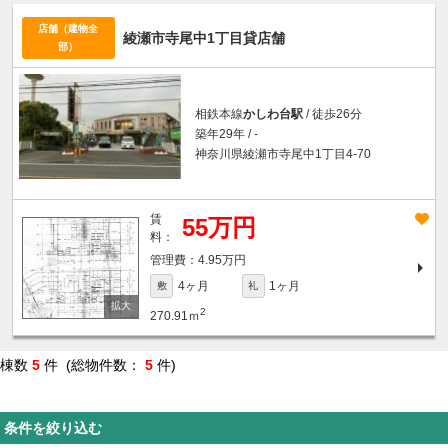
店舗（建物全
綾瀬市寺尾中1丁目貸店舗
部）
相鉄本線
かしわ台駅
/ 徒歩26分
築年29年 / -
神奈川県綾瀬市寺尾中1丁目4-70
賃
55万円
料：
4.95万円
4ヶ月
1ヶ月
敷
礼
2
270.91ｍ
棟数
5
件 (総物件数：
5
件)
条件を絞り込む