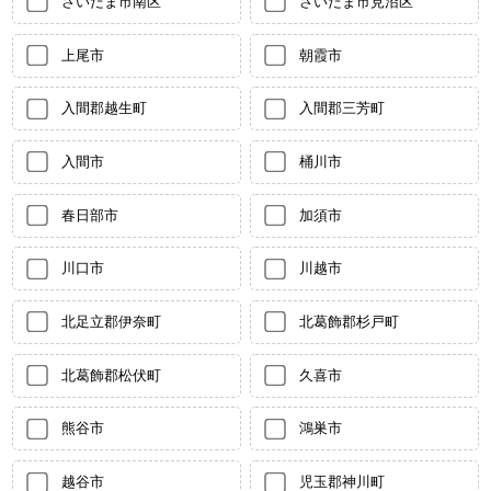
さいたま市南区
さいたま市見沼区
上尾市
朝霞市
入間郡越生町
入間郡三芳町
入間市
桶川市
春日部市
加須市
川口市
川越市
北足立郡伊奈町
北葛飾郡杉戸町
北葛飾郡松伏町
久喜市
熊谷市
鴻巣市
越谷市
児玉郡神川町