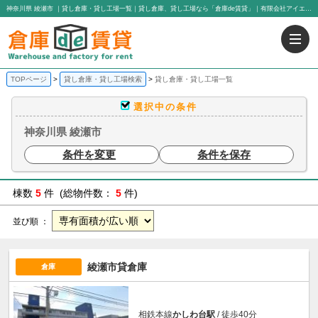
神奈川県 綾瀬市 ｜貸し倉庫・貸し工場一覧｜貸し倉庫、貸し工場なら「倉庫de賃貸」｜有限会社アイエヌジー・トゥエンティーワン
TOPページ
貸し倉庫・貸し工場検索
貸し倉庫・貸し工場一覧
選択中の条件
神奈川県 綾瀬市
条件を変更
条件を保存
棟数
5
件 (総物件数：
5
件)
並び順 ：
綾瀬市貸倉庫
倉庫
相鉄本線
かしわ台駅
/ 徒歩40分