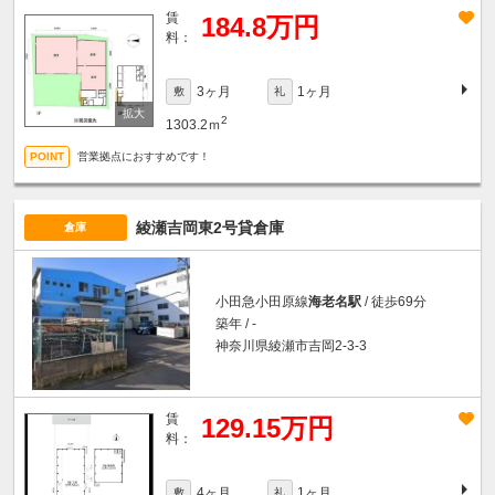
賃
184.8万円
料：
3ヶ月
1ヶ月
敷
礼
2
1303.2ｍ
営業拠点におすすめです！
綾瀬吉岡東2号貸倉庫
倉庫
小田急小田原線
海老名駅
/ 徒歩69分
築年 / -
神奈川県綾瀬市吉岡2-3-3
賃
129.15万円
料：
4ヶ月
1ヶ月
敷
礼