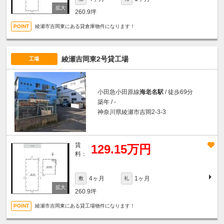
260.9坪
綾瀬市吉岡東にある貸倉庫物件になります！
綾瀬吉岡東2号貸工場
工場
小田急小田原線
海老名駅
/ 徒歩69分
築年 / -
神奈川県綾瀬市吉岡2-3-3
賃
129.15万円
料：
4ヶ月
1ヶ月
敷
礼
260.9坪
綾瀬市吉岡東にある貸工場物件になります！