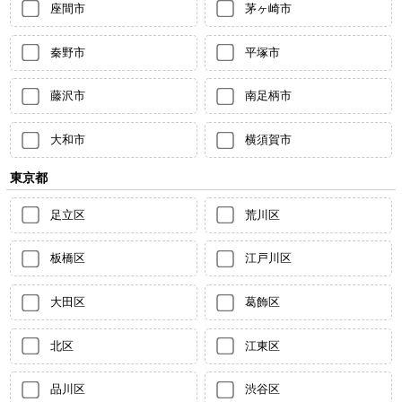
座間市
茅ヶ崎市
秦野市
平塚市
藤沢市
南足柄市
大和市
横須賀市
東京都
足立区
荒川区
板橋区
江戸川区
大田区
葛飾区
北区
江東区
品川区
渋谷区