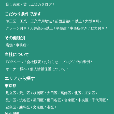
貸し倉庫・貸し工場カタログ
こだわり条件で探す
準工業・工業・工業専用地域
前面道路6ｍ以上
大型車可
クレーン付き
天井高5m以上
平屋建
事務所付き
動力付き
その他種別
店舗
事務所
当社について
TOPページ
会社概要
お知らせ・ブログ
成約事例
オーナー様へ
個人情報保護について
エリアから探す
東京都
足立区
荒川区
板橋区
大田区
葛飾区
北区
江東区
品川区
渋谷区
墨田区
世田谷区
台東区
中央区
千代田区
豊島区
練馬区
文京区
港区