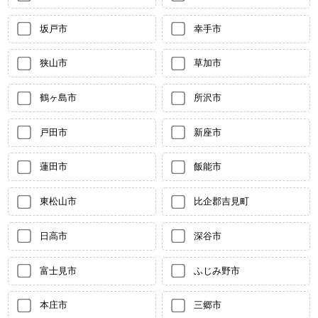
坂戸市
幸手市
狭山市
草加市
鶴ヶ島市
所沢市
戸田市
新座市
蓮田市
飯能市
東松山市
比企郡吉見町
日高市
深谷市
富士見市
ふじみ野市
本庄市
三郷市