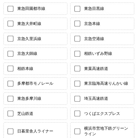
東急田園都市線
東急目黒線
東急大井町線
京急本線
京急久里浜線
京急空港線
京急大師線
相鉄いずみ野線
相鉄本線
東葉高速鉄道
多摩都市モノレール
東京臨海高速りんかい線
東急多摩川線
埼玉高速鉄道
芝山鉄道
つくばエクスプレス
横浜市営地下鉄グリーン
日暮里舎人ライナー
ライン