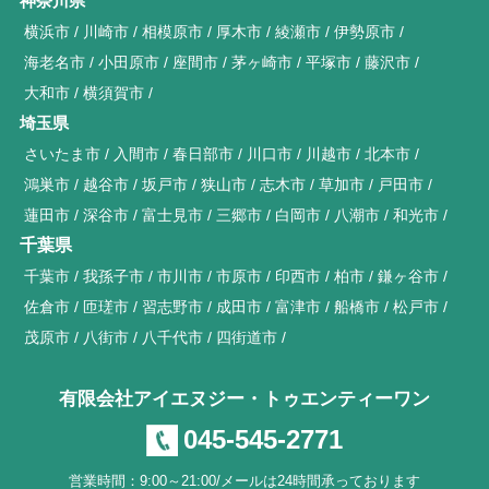
神奈川県
横浜市
川崎市
相模原市
厚木市
綾瀬市
伊勢原市
海老名市
小田原市
座間市
茅ヶ崎市
平塚市
藤沢市
大和市
横須賀市
埼玉県
さいたま市
入間市
春日部市
川口市
川越市
北本市
鴻巣市
越谷市
坂戸市
狭山市
志木市
草加市
戸田市
蓮田市
深谷市
富士見市
三郷市
白岡市
八潮市
和光市
千葉県
千葉市
我孫子市
市川市
市原市
印西市
柏市
鎌ヶ谷市
佐倉市
匝瑳市
習志野市
成田市
富津市
船橋市
松戸市
茂原市
八街市
八千代市
四街道市
有限会社アイエヌジー・トゥエンティーワン
045-545-2771
営業時間：9:00～21:00/メールは24時間承っております