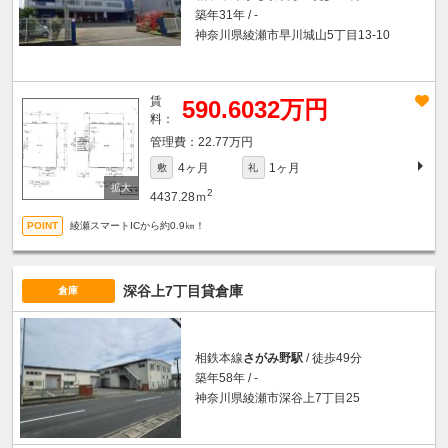
築年31年 / -
神奈川県綾瀬市早川城山5丁目13-10
賃
590.6032万円
料：
22.77万円
4ヶ月
1ヶ月
敷
礼
2
4437.28ｍ
綾瀬スマートICから約0.9㎞！
深谷上7丁目貸倉庫
倉庫
相鉄本線
さがみ野駅
/ 徒歩49分
築年58年 / -
神奈川県綾瀬市深谷上7丁目25