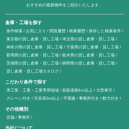
おすすめの最新物件をご紹介いたします。
倉庫・工場を探す
条件検索
お気に入り
閲覧履歴
検索履歴
保存した検索条件
東京都の貸し倉庫・貸し工場
埼玉県の貸し倉庫・貸し工場
神奈川県の貸し倉庫・貸し工場
千葉県の貸し倉庫・貸し工場
群馬県の貸し倉庫・貸し工場
栃木県の貸し倉庫・貸し工場
茨城県の貸し倉庫・貸し工場
静岡県の貸し倉庫・貸し工場
貸し倉庫・貸し工場カタログ
こだわり条件で探す
準工業・工業・工業専用地域
前面道路6ｍ以上
大型車可
クレーン付き
天井高5m以上
平屋建
事務所付き
動力付き
その他種別
店舗
事務所
当社について