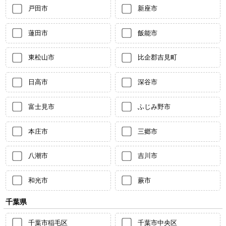
戸田市
新座市
蓮田市
飯能市
東松山市
比企郡吉見町
日高市
深谷市
富士見市
ふじみ野市
本庄市
三郷市
八潮市
吉川市
和光市
蕨市
千葉県
千葉市稲毛区
千葉市中央区