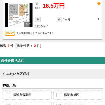
賃
16.5万円
料：
1ヶ月
敷
礼
2
112.64ｍ
倉庫兼事務所としておすすめです！
棟数
2
件 (総物件数：
2
件)
条件を絞り込む
住みたい市区町村
神奈川県
横浜市青葉区
横浜市旭区