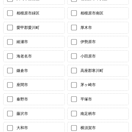
相模原市緑区
相模原市南区
愛甲郡愛川町
厚木市
綾瀬市
伊勢原市
海老名市
小田原市
鎌倉市
高座郡寒川町
座間市
茅ヶ崎市
秦野市
平塚市
藤沢市
南足柄市
大和市
横須賀市