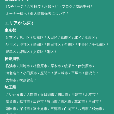
TOPページ
会社概要
お知らせ・ブログ
成約事例
オーナー様へ
個人情報保護について
エリアから探す
東京都
足立区
荒川区
板橋区
大田区
葛飾区
北区
江東区
品川区
渋谷区
墨田区
世田谷区
台東区
中央区
千代田区
豊島区
練馬区
文京区
港区
神奈川県
横浜市
川崎市
相模原市
厚木市
綾瀬市
伊勢原市
海老名市
小田原市
座間市
茅ヶ崎市
平塚市
藤沢市
大和市
横須賀市
埼玉県
さいたま市
入間市
春日部市
川口市
川越市
北本市
鴻巣市
越谷市
坂戸市
狭山市
志木市
草加市
戸田市
蓮田市
深谷市
富士見市
三郷市
白岡市
八潮市
和光市