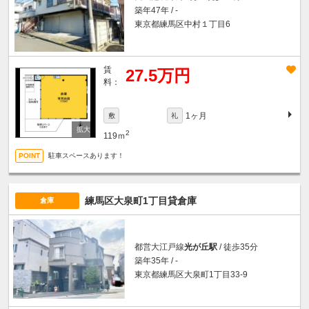
築年47年 / -
東京都練馬区中村１丁目6
賃
27.5万円
料：
1ヶ月
敷
礼
2
119ｍ
駐車スペースあります！
練馬区大泉町1丁目貸倉庫
倉庫
都営大江戸線
光が丘駅
/ 徒歩35分
築年35年 / -
東京都練馬区大泉町1丁目33-9