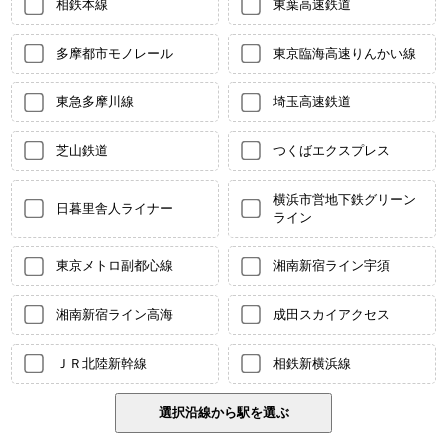
相鉄本線
東葉高速鉄道
多摩都市モノレール
東京臨海高速りんかい線
東急多摩川線
埼玉高速鉄道
芝山鉄道
つくばエクスプレス
横浜市営地下鉄グリーン
日暮里舎人ライナー
ライン
東京メトロ副都心線
湘南新宿ライン宇須
湘南新宿ライン高海
成田スカイアクセス
ＪＲ北陸新幹線
相鉄新横浜線