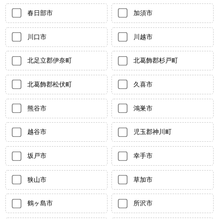
春日部市
加須市
川口市
川越市
北足立郡伊奈町
北葛飾郡杉戸町
北葛飾郡松伏町
久喜市
熊谷市
鴻巣市
越谷市
児玉郡神川町
坂戸市
幸手市
狭山市
草加市
鶴ヶ島市
所沢市