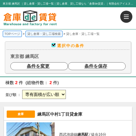
東京都 練馬区 ｜貸し倉庫・貸し工場一覧｜貸し倉庫、貸し工場なら「倉庫de賃貸」｜有限会社アイエヌジー・トゥエンティーワン
TOPページ
貸し倉庫・貸し工場検索
貸し倉庫・貸し工場一覧
選択中の条件
東京都 練馬区
条件を変更
条件を保存
棟数
2
件 (総物件数：
2
件)
並び順 ：
練馬区中村1丁目貸倉庫
倉庫
西武池袋線
練馬駅
/ 徒歩16分