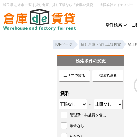
埼玉県 志木市 一覧｜貸し倉庫、貸し工場なら「倉庫de賃貸」｜有限会社アイエヌジー
条件検索
ご
TOPページ
貸し倉庫・貸し工場検索
埼玉
検索条件の変更
エリアで絞る
沿線で絞る
賃料
～
管理費・共益費を含む
敷金なし
礼金なし