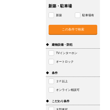
新築・駐車場
新築
駐車場有
◆ 建物設備・防犯
TVインターホン
オートロック
◆ 条件
２Ｆ以上
オンライン相談可
◆ こだわり条件
大型車可