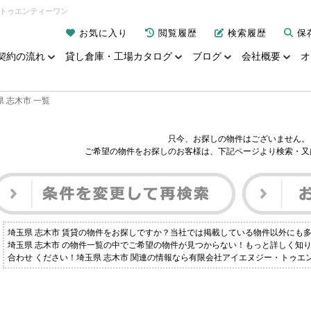
・トゥエンティーワン
お気に入り
閲覧履歴
検索履歴
保
契約の流れ
貸し倉庫・工場カタログ
ブログ
会社概要
オ
県 志木市 一覧
只今、お探しの物件はございません。
ご希望の物件をお探しのお客様は、下記ページより検索・又
埼玉県 志木市 賃貸の物件をお探しですか？当社では掲載している物件以外にも
埼玉県 志木市 の物件一覧の中でご希望の物件が見つからない！もっと詳しく知
合わせ ください！埼玉県 志木市 関連の情報なら有限会社アイエヌジー・トゥエ