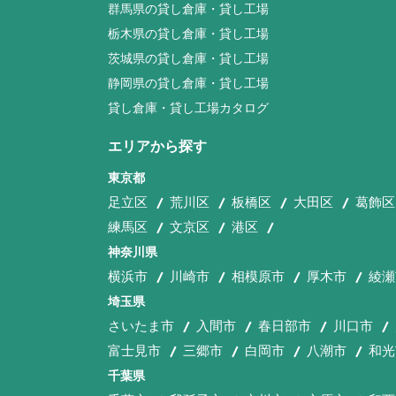
群馬県の貸し倉庫・貸し工場
栃木県の貸し倉庫・貸し工場
茨城県の貸し倉庫・貸し工場
静岡県の貸し倉庫・貸し工場
貸し倉庫・貸し工場カタログ
エリアから探す
東京都
足立区
荒川区
板橋区
大田区
葛飾区
練馬区
文京区
港区
神奈川県
横浜市
川崎市
相模原市
厚木市
綾瀬
埼玉県
さいたま市
入間市
春日部市
川口市
富士見市
三郷市
白岡市
八潮市
和光
千葉県