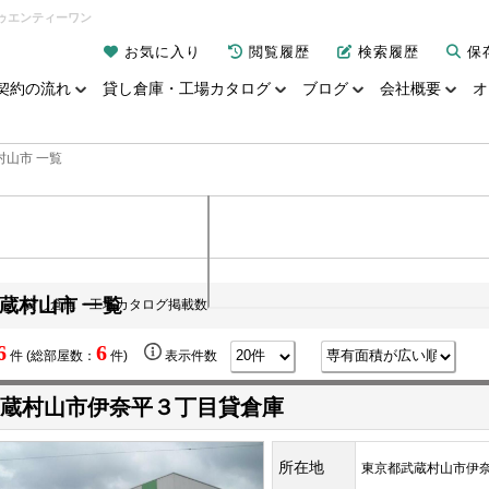
ゥエンティーワン
お気に入り
閲覧履歴
検索履歴
保
契約の流れ
貸し倉庫・工場カタログ
ブログ
会社概要
オ
村山市 一覧
蔵村山市 一覧
貸し倉庫・工場カタログ掲載数
6
6
件 (総部屋数：
件)
表示件数
蔵村山市伊奈平３丁目貸倉庫
所在地
東京都武蔵村山市伊奈