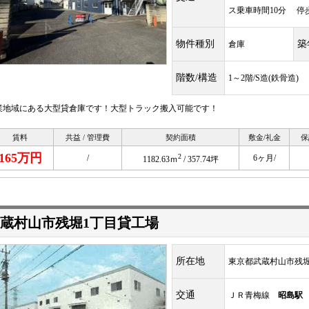
ス乗車時間10分 停
物件種別
築
倉庫
階数/構造
1～2階/S造(鉄骨造)
業地域にある大型貸倉庫です！大型トラック搬入可能です！
賃料
共益 / 管理費
契約面積
敷金/礼金
保
165万円
2
/
6ヶ月/
1182.63ｍ
/ 357.74坪
蔵村山市残堀1丁目貸工場
所在地
東京都武蔵村山市残堀1
交通
ＪＲ青梅線
昭島駅