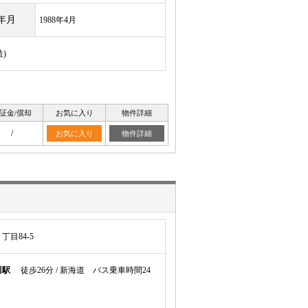
年月
1988年4月
)
証金/償却
お気に入り
物件詳細
/
お気に入り
物件詳細
目84-5
川駅
徒歩26分 / 新海道 バス乗車時間24