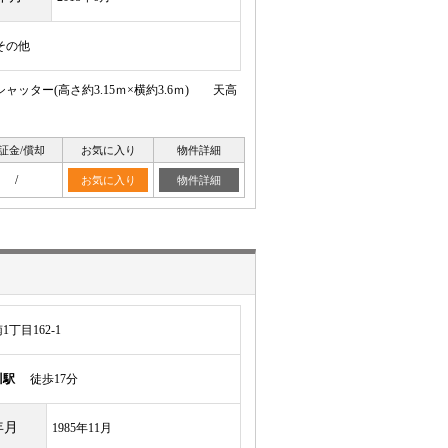
その他
ッター(高さ約3.15ｍ×横約3.6ｍ) 天高
証金/償却
お気に入り
物件詳細
/
お気に入り
物件詳細
丁目162-1
川駅
徒歩17分
年月
1985年11月