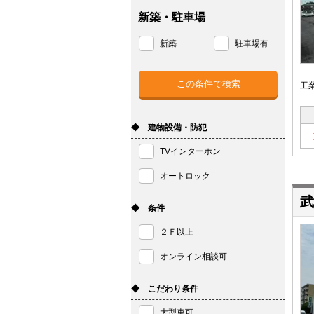
新築・駐車場
新築
駐車場有
工
◆ 建物設備・防犯
TVインターホン
オートロック
武
◆ 条件
２Ｆ以上
オンライン相談可
◆ こだわり条件
大型車可