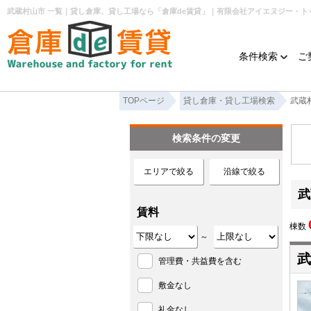
武蔵村山市 一覧｜貸し倉庫、貸し工場なら「倉庫de賃貸」｜有限会社アイエヌジー・ト
条件検索
ご
TOPページ
貸し倉庫・貸し工場検索
武蔵
検索条件の変更
エリアで絞る
沿線で絞る
武
賃料
棟数
～
武
管理費・共益費を含む
敷金なし
礼金なし