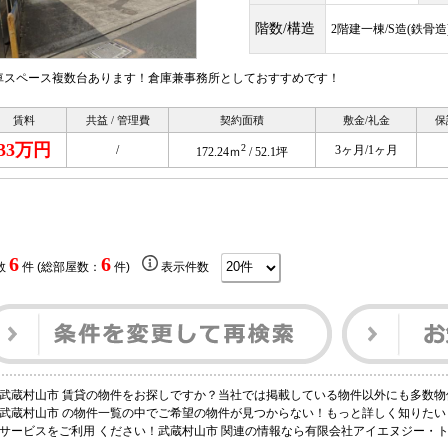
階数/構造
2階建一棟/S造(鉄骨造
車スペース複数台あります！倉庫兼事務所としておすすめです！
賃料
共益 / 管理費
契約面積
敷金/礼金
保
33万円
2
/
3ヶ月/1ヶ月
172.24ｍ
/ 52.1坪
6
6
数
件 (総部屋数：
件)
表示件数
武蔵村山市 賃貸の物件をお探しですか？当社では掲載している物件以外にも多数物
武蔵村山市 の物件一覧の中でご希望の物件が見つからない！もっと詳しく知りた
サービスをご利用 ください！武蔵村山市 関連の情報なら有限会社アイエヌジー・