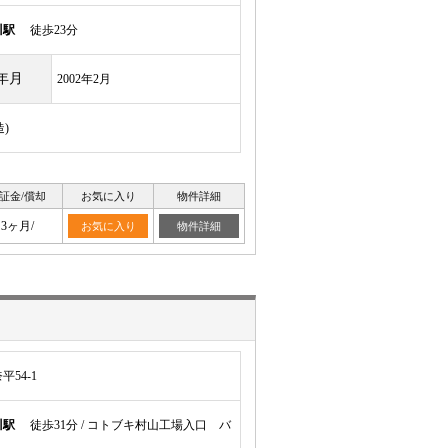
川駅
徒歩23分
年月
2002年2月
)
証金/償却
お気に入り
物件詳細
3ヶ月/
お気に入り
物件詳細
54-1
川駅
徒歩31分 / コトブキ村山工場入口 バ