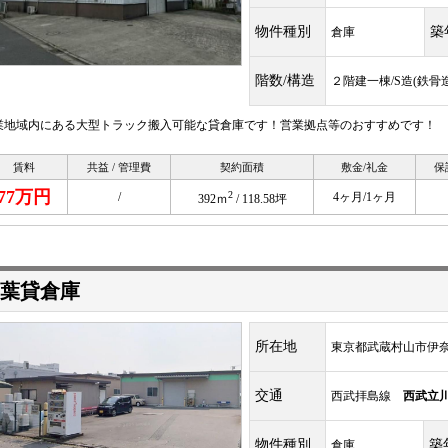
物件種別
築
倉庫
階数/構造
２階建一棟/S造(鉄骨造
業地域内にある大型トラック搬入可能な貸倉庫です！営業拠点等のおすすめです！
賃料
共益 / 管理費
契約面積
敷金/礼金
保
77万円
2
/
4ヶ月/1ヶ月
392ｍ
/ 118.58坪
葉貸倉庫
所在地
東京都武蔵村山市伊奈平1
交通
西武拝島線
西武立
物件種別
築
倉庫