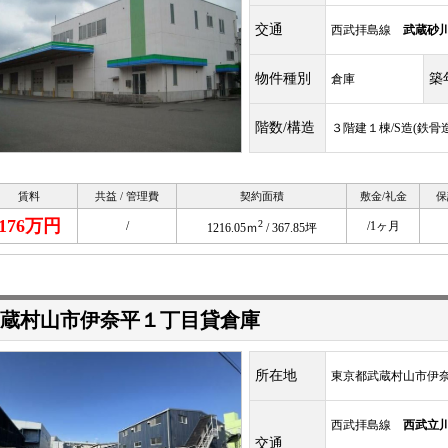
交通
西武拝島線
武蔵砂
物件種別
築
倉庫
階数/構造
３階建１棟/S造(鉄骨造
賃料
共益 / 管理費
契約面積
敷金/礼金
保
176万円
2
/
/1ヶ月
1216.05ｍ
/ 367.85坪
蔵村山市伊奈平１丁目貸倉庫
所在地
東京都武蔵村山市伊奈平
西武拝島線
西武立
交通