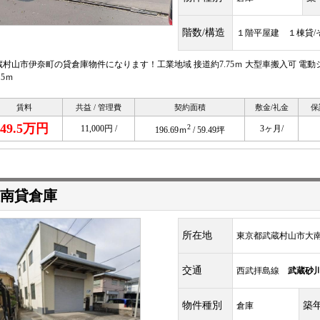
階数/構造
１階平屋建 １棟貸/
蔵村山市伊奈町の貸倉庫物件になります！工業地域 接道約7.75ｍ 大型車搬入可 電動シャ
.5ｍ
賃料
共益 / 管理費
契約面積
敷金/礼金
保
49.5万円
2
11,000円 /
3ヶ月/
196.69ｍ
/ 59.49坪
南貸倉庫
所在地
東京都武蔵村山市大南1
交通
西武拝島線
武蔵砂
物件種別
築
倉庫