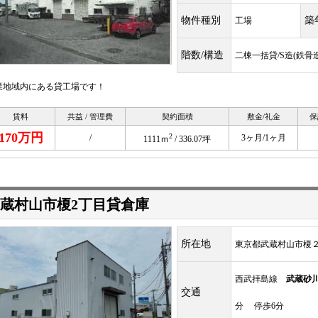
物件種別
築
工場
階数/構造
二棟一括貸/S造(鉄骨造
業地域内にある貸工場です！
賃料
共益 / 管理費
契約面積
敷金/礼金
保
170万円
2
/
3ヶ月/1ヶ月
1111ｍ
/ 336.07坪
蔵村山市榎2丁目貸倉庫
所在地
東京都武蔵村山市榎２丁
西武拝島線
武蔵砂
交通
分 停歩6分