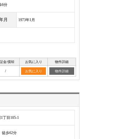
歩6分
年月
1973年1月
証金/償却
お気に入り
物件詳細
/
お気に入り
物件詳細
丁目105-1
徒歩62分