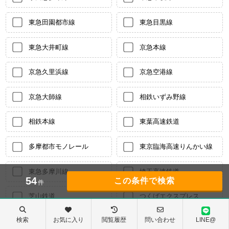
東急田園都市線
東急目黒線
東急大井町線
京急本線
京急久里浜線
京急空港線
京急大師線
相鉄いずみ野線
相鉄本線
東葉高速鉄道
多摩都市モノレール
東京臨海高速りんかい線
東急多摩川線
埼玉高速鉄道
54
件
芝山鉄道
つくばエクスプレス
検索
お気に入り
閲覧履歴
問い合わせ
LINE@
横浜市営地下鉄グリーン
日暮里舎人ライナー