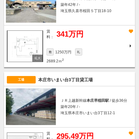
築年42年 / -
埼玉県久喜市桜田５丁目18-10
賃
341万円
料：
1250万円
敷
礼
2
2689.2ｍ
本庄市いまい台3丁目貸工場
工場
ＪＲ上越新幹線
本庄早稲田駅
/ 徒歩36分
築年20年 / -
埼玉県本庄市いまい台3丁目12-1
賃
295.49万円