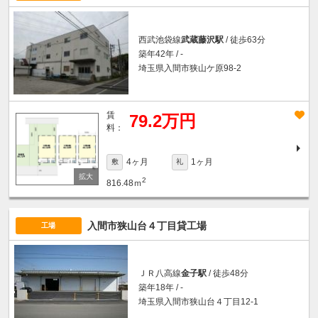
西武池袋線
武蔵藤沢駅
/ 徒歩63分
築年42年 / -
埼玉県入間市狭山ケ原98-2
賃
79.2万円
料：
4ヶ月
1ヶ月
敷
礼
2
816.48ｍ
入間市狭山台４丁目貸工場
工場
ＪＲ八高線
金子駅
/ 徒歩48分
築年18年 / -
埼玉県入間市狭山台４丁目12-1