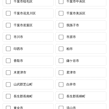
千葉市稲毛区
千葉市中央区
千葉市花見川区
千葉市美浜区
千葉市若葉区
我孫子市
市川市
市原市
印西市
柏市
香取市
鎌ケ谷市
木更津市
君津市
山武郡芝山町
白井市
長生郡長南町
長生郡長柄町
東金市
流山市