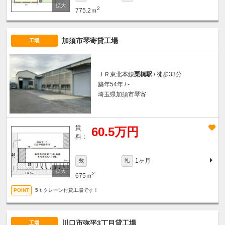
2
775.2ｍ
加須市琴寄貸工場
工場
ＪＲ東北本線
栗橋駅
/ 徒歩33分
築年54年 / -
埼玉県加須市琴寄
賃
60.5万円
料：
1ヶ月
敷
礼
2
675ｍ
5ｔクレーン付貸工場です！
川口市弥平3丁目貸工場
工場