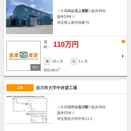
ＪＲ高崎線
北上尾駅
/ 徒歩49分
築年53年 / -
埼玉県上尾市領家70
賃
110万円
料：
10ヶ月
1ヶ月
敷
礼
2
603.46ｍ
吉川市大字中井貸工場
工場
ＪＲ武蔵野線
吉川駅
/ 徒歩39分
築年52年 / -
埼玉県吉川市中井11-2