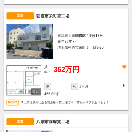
朝霞市栄町貸工場
工場
東武東上線
朝霞駅
/ 徒歩13分
築年36年 / -
埼玉県朝霞市栄町３丁目3-25
賃
352万円
料：
1ヶ月
敷
礼
455.89坪
準工業地域内にある貸倉庫・貸工場です！荷物用リフトあります！
八潮市浮塚貸工場
工場