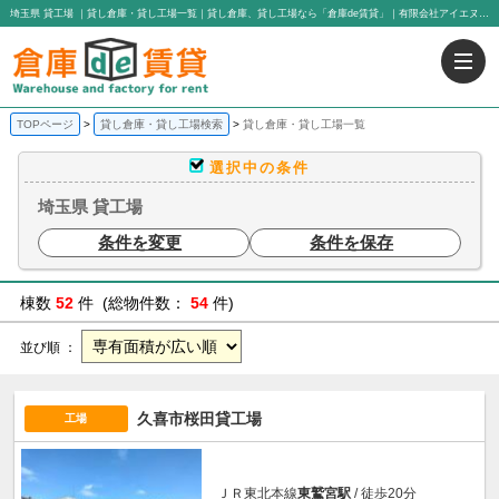
埼玉県 貸工場 ｜貸し倉庫・貸し工場一覧｜貸し倉庫、貸し工場なら「倉庫de賃貸」｜有限会社アイエヌジー・トゥエンティーワン
TOPページ
貸し倉庫・貸し工場検索
貸し倉庫・貸し工場一覧
選択中の条件
埼玉県 貸工場
条件を変更
条件を保存
棟数
52
件 (総物件数：
54
件)
並び順 ：
久喜市桜田貸工場
工場
ＪＲ東北本線
東鷲宮駅
/ 徒歩20分