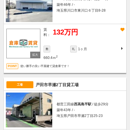
築年46年 / -
埼玉県川口市東川口６丁目8-28
賃
132万円
料：
1ヶ月
敷
礼
2
660.4ｍ
使い勝手の良い平屋建て貸倉庫です！
戸田市早瀬2丁目貸工場
工場
都営三田線
西高島平駅
/ 徒歩29分
築年43年 / -
埼玉県戸田市早瀬2丁目25-23