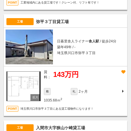
工業地域内にある貸工場です！クレーン付、リフト有です！
弥平３丁目貸工場
工場
日暮里舎人ライナー
舎人駅
/ 徒歩24分
築年49年 / -
埼玉県川口市弥平３丁目
賃
143万円
料：
2ヶ月
敷
礼
2
1035.68ｍ
埼玉県川口市弥平３丁目にある貸工場物件になります！
入間市大字狭山ケ崎貸工場
工場