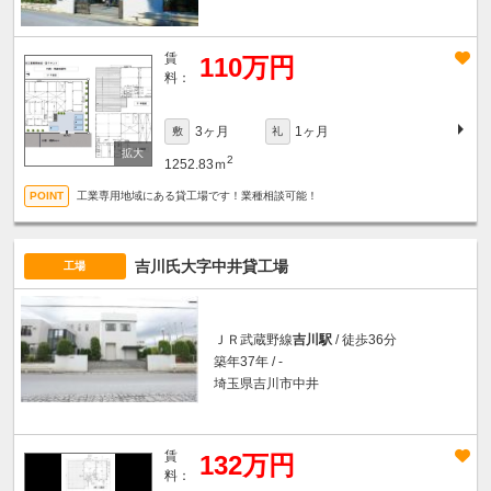
賃
110万円
料：
3ヶ月
1ヶ月
敷
礼
2
1252.83ｍ
工業専用地域にある貸工場です！業種相談可能！
吉川氏大字中井貸工場
工場
ＪＲ武蔵野線
吉川駅
/ 徒歩36分
築年37年 / -
埼玉県吉川市中井
賃
132万円
料：