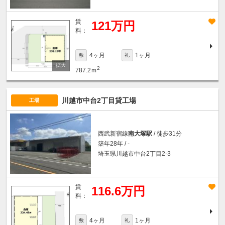
賃
121万円
料：
4ヶ月
1ヶ月
敷
礼
2
787.2ｍ
川越市中台2丁目貸工場
工場
西武新宿線
南大塚駅
/ 徒歩31分
築年28年 / -
埼玉県川越市中台2丁目2-3
賃
116.6万円
料：
4ヶ月
1ヶ月
敷
礼