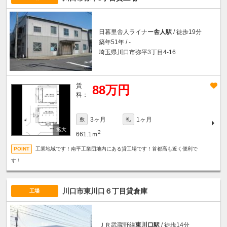
日暮里舎人ライナー
舎人駅
/ 徒歩19分
築年51年 / -
埼玉県川口市弥平3丁目4-16
賃
88万円
料：
3ヶ月
1ヶ月
敷
礼
2
661.1ｍ
工業地域です！南平工業団地内にある貸工場です！首都高も近く便利で
す！
川口市東川口６丁目貸倉庫
工場
ＪＲ武蔵野線
東川口駅
/ 徒歩14分