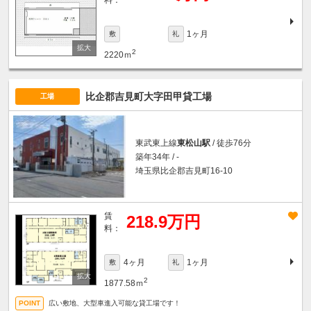
料：
1ヶ月
敷
礼
2
2220ｍ
比企郡吉見町大字田甲貸工場
工場
東武東上線
東松山駅
/ 徒歩76分
築年34年 / -
埼玉県比企郡吉見町16-10
賃
218.9万円
料：
4ヶ月
1ヶ月
敷
礼
2
1877.58ｍ
広い敷地、大型車進入可能な貸工場です！