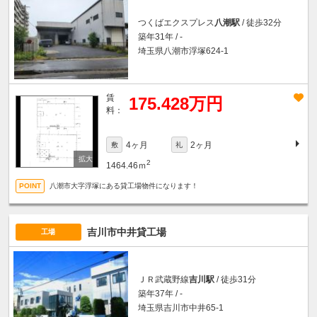
つくばエクスプレス
八潮駅
/ 徒歩32分
築年31年 / -
埼玉県八潮市浮塚624-1
賃
175.428万円
料：
4ヶ月
2ヶ月
敷
礼
2
1464.46ｍ
八潮市大字浮塚にある貸工場物件になります！
吉川市中井貸工場
工場
ＪＲ武蔵野線
吉川駅
/ 徒歩31分
築年37年 / -
埼玉県吉川市中井65-1