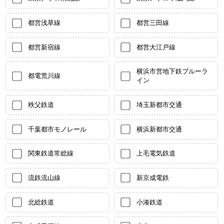
都営浅草線
都営三田線
都営新宿線
都営大江戸線
横浜市営地下鉄ブルーラ
都電荒川線
イン
秩父鉄道
埼玉新都市交通
千葉都市モノレール
横浜新都市交通
関東鉄道常総線
上毛電気鉄道
流鉄流山線
新京成電鉄
北総鉄道
小湊鉄道