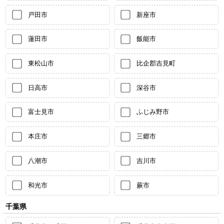
戸田市
新座市
蓮田市
飯能市
東松山市
比企郡吉見町
日高市
深谷市
富士見市
ふじみ野市
本庄市
三郷市
八潮市
吉川市
和光市
蕨市
千葉県