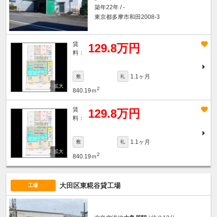
築年22年 / -
東京都多摩市和田2008-3
賃
129.8万円
料：
1.1ヶ月
敷
礼
2
840.19ｍ
賃
129.8万円
料：
1.1ヶ月
敷
礼
2
840.19ｍ
大田区東糀谷貸工場
工場