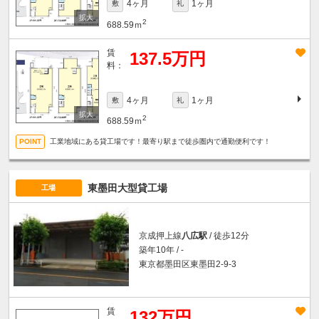
4ヶ月
1ヶ月
敷
礼
2
688.59ｍ
賃
137.5万円
料：
4ヶ月
1ヶ月
敷
礼
2
688.59ｍ
工業地域にある貸工場です！最寄り駅まで徒歩圏内で通勤便利です！
東墨田大型貸工場
工場
京成押上線
八広駅
/ 徒歩12分
築年10年 / -
東京都墨田区東墨田2-9-3
賃
132万円