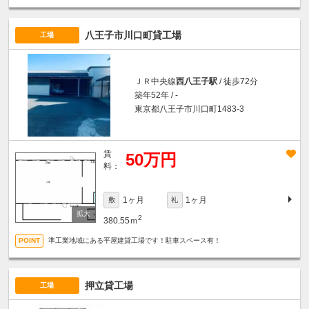
八王子市川口町貸工場
工場
ＪＲ中央線
西八王子駅
/ 徒歩72分
築年52年 / -
東京都八王子市川口町1483-3
賃
50万円
料：
1ヶ月
1ヶ月
敷
礼
2
380.55ｍ
準工業地域にある平屋建貸工場です！駐車スペース有！
押立貸工場
工場