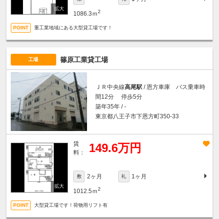
2
1086.3ｍ
重工業地域にある大型貸工場です！
篠原工業貸工場
工場
ＪＲ中央線
高尾駅
/ 恩方車庫 バス乗車時
間12分 停歩5分
築年35年 / -
東京都八王子市下恩方町350-33
賃
149.6万円
料：
2ヶ月
1ヶ月
敷
礼
2
1012.5ｍ
大型貸工場です！荷物用リフト有