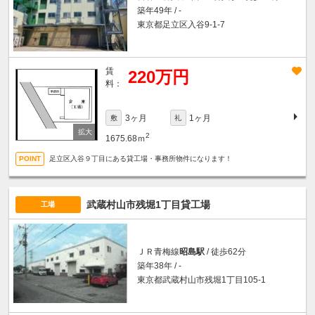
築年49年 / -
東京都足立区入谷9-1-7
賃
220万円
料：
3ヶ月
1ヶ月
敷
礼
2
1675.68ｍ
足立区入谷９丁目にある貸工場・事務所物件になります！
武蔵村山市残堀1丁目貸工場
工場
ＪＲ青梅線
昭島駅
/ 徒歩62分
築年38年 / -
東京都武蔵村山市残堀1丁目105-1