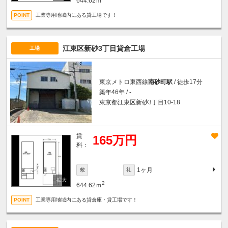
644.62ｍ
工業専用地域内にある貸工場です！
江東区新砂3丁目貸倉工場
工場
東京メトロ東西線
南砂町駅
/ 徒歩17分
築年46年 / -
東京都江東区新砂3丁目10-18
賃
165万円
料：
1ヶ月
敷
礼
2
644.62ｍ
工業専用地域内にある貸倉庫・貸工場です！