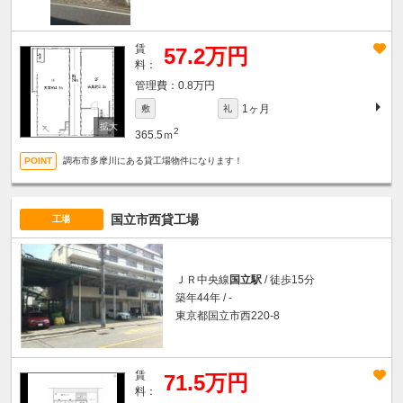
賃
57.2万円
料：
0.8万円
1ヶ月
敷
礼
2
365.5ｍ
調布市多摩川にある貸工場物件になります！
国立市西貸工場
工場
ＪＲ中央線
国立駅
/ 徒歩15分
築年44年 / -
東京都国立市西220-8
賃
71.5万円
料：