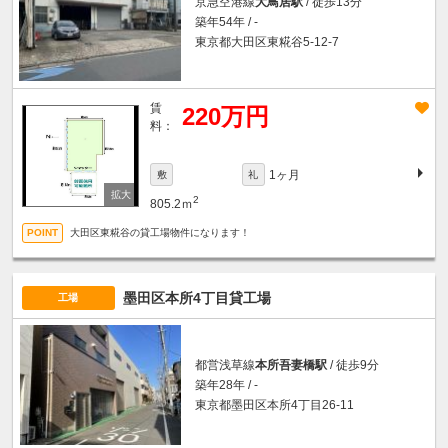
京急空港線
大鳥居駅
/ 徒歩13分
築年54年 / -
東京都大田区東糀谷5-12-7
賃
220万円
料：
1ヶ月
敷
礼
2
805.2ｍ
大田区東糀谷の貸工場物件になります！
墨田区本所4丁目貸工場
工場
都営浅草線
本所吾妻橋駅
/ 徒歩9分
築年28年 / -
東京都墨田区本所4丁目26-11