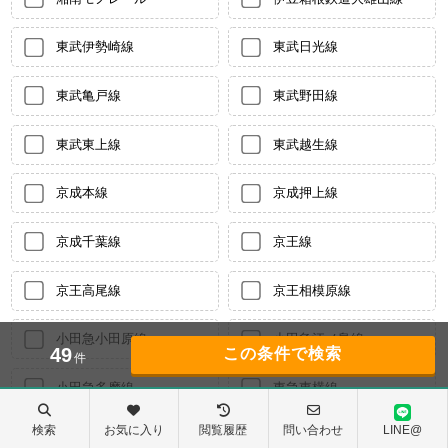
東武伊勢崎線
東武日光線
東武亀戸線
東武野田線
東武東上線
東武越生線
京成本線
京成押上線
京成千葉線
京王線
京王高尾線
京王相模原線
小田急小田原線
小田急江ノ島線
49
件
小田急多摩線
東急東横線
検索
お気に入り
閲覧履歴
問い合わせ
LINE@
東急田園都市線
東急目黒線