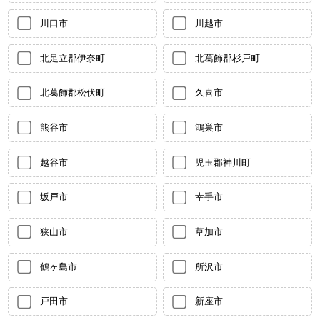
川口市
川越市
北足立郡伊奈町
北葛飾郡杉戸町
北葛飾郡松伏町
久喜市
熊谷市
鴻巣市
越谷市
児玉郡神川町
坂戸市
幸手市
狭山市
草加市
鶴ヶ島市
所沢市
戸田市
新座市