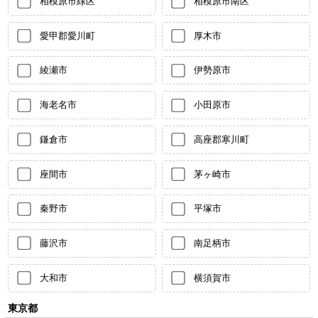
相模原市緑区
相模原市南区
愛甲郡愛川町
厚木市
綾瀬市
伊勢原市
海老名市
小田原市
鎌倉市
高座郡寒川町
座間市
茅ヶ崎市
秦野市
平塚市
藤沢市
南足柄市
大和市
横須賀市
東京都