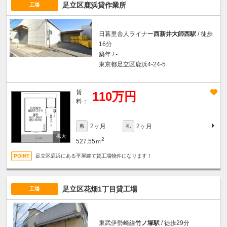
足立区鹿浜貸作業所
工場
日暮里舎人ライナー
西新井大師西駅
/ 徒歩
16分
築年 / -
東京都足立区鹿浜4-24-5
賃
110万円
料：
2ヶ月
2ヶ月
敷
礼
2
527.55ｍ
足立区鹿浜にある平屋建て貸工場物件になります！
足立区花畑1丁目貸工場
工場
東武伊勢崎線
竹ノ塚駅
/ 徒歩29分