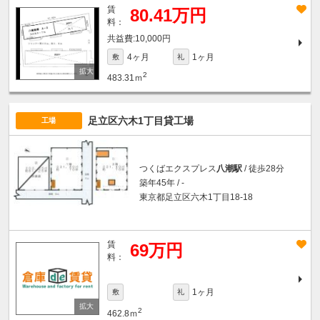
賃
80.41万円
料：
10,000円
4ヶ月
1ヶ月
敷
礼
2
483.31ｍ
足立区六木1丁目貸工場
工場
つくばエクスプレス
八潮駅
/ 徒歩28分
築年45年 / -
東京都足立区六木1丁目18-18
賃
69万円
料：
1ヶ月
敷
礼
2
462.8ｍ