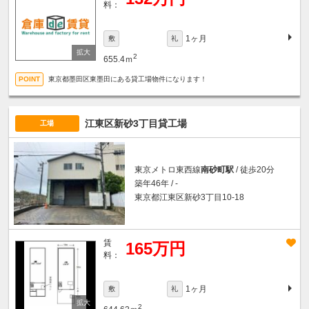
料：
1ヶ月
敷
礼
2
655.4ｍ
東京都墨田区東墨田にある貸工場物件になります！
江東区新砂3丁目貸工場
工場
東京メトロ東西線
南砂町駅
/ 徒歩20分
築年46年 / -
東京都江東区新砂3丁目10-18
賃
165万円
料：
1ヶ月
敷
礼
2