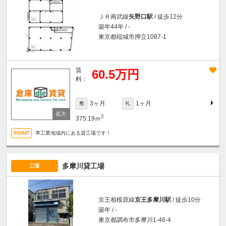
ＪＲ南武線
矢野口駅
/ 徒歩12分
築年44年 / -
東京都稲城市押立1087-1
賃
60.5万円
料：
3ヶ月
1ヶ月
敷
礼
2
375.19ｍ
準工業地域内にある貸工場です！
多摩川貸工場
工場
京王相模原線
京王多摩川駅
/ 徒歩10分
築年 / -
東京都調布市多摩川1-46-4