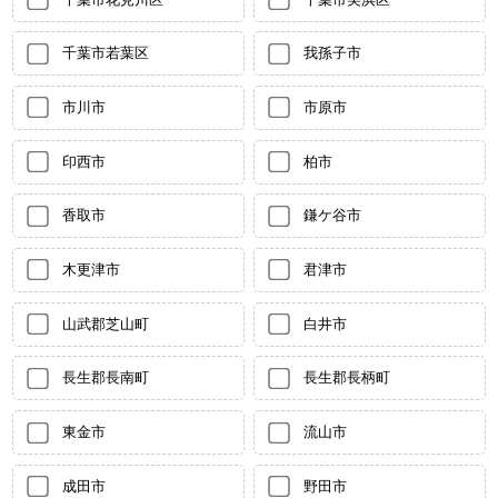
千葉市若葉区
我孫子市
市川市
市原市
印西市
柏市
香取市
鎌ケ谷市
木更津市
君津市
山武郡芝山町
白井市
長生郡長南町
長生郡長柄町
東金市
流山市
成田市
野田市