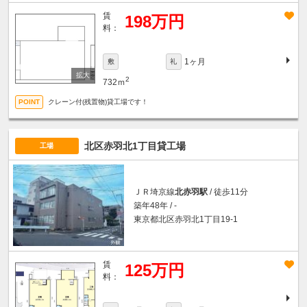
賃
198万円
料：
1ヶ月
敷
礼
2
732ｍ
クレーン付(残置物)貸工場です！
北区赤羽北1丁目貸工場
工場
ＪＲ埼京線
北赤羽駅
/ 徒歩11分
築年48年 / -
東京都北区赤羽北1丁目19-1
賃
125万円
料：