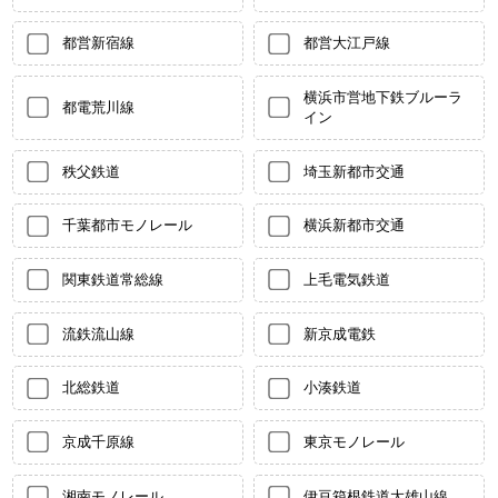
都営新宿線
都営大江戸線
横浜市営地下鉄ブルーラ
都電荒川線
イン
秩父鉄道
埼玉新都市交通
千葉都市モノレール
横浜新都市交通
関東鉄道常総線
上毛電気鉄道
流鉄流山線
新京成電鉄
北総鉄道
小湊鉄道
京成千原線
東京モノレール
湘南モノレール
伊豆箱根鉄道大雄山線