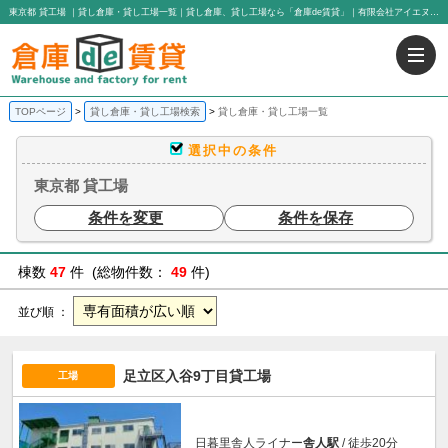
東京都 貸工場 ｜貸し倉庫・貸し工場一覧｜貸し倉庫、貸し工場なら「倉庫de賃貸」｜有限会社アイエヌジー・トゥエンティーワン
TOPページ
貸し倉庫・貸し工場検索
貸し倉庫・貸し工場一覧
選択中の条件
東京都 貸工場
条件を変更
条件を保存
棟数
47
件 (総物件数：
49
件)
並び順 ：
足立区入谷9丁目貸工場
工場
日暮里舎人ライナー
舎人駅
/ 徒歩20分