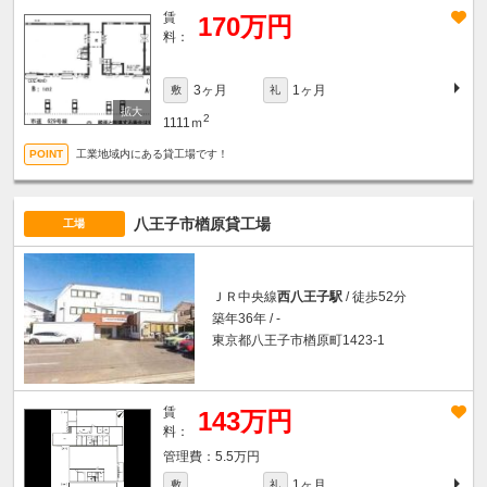
賃
170万円
料：
3ヶ月
1ヶ月
敷
礼
2
1111ｍ
工業地域内にある貸工場です！
八王子市楢原貸工場
工場
ＪＲ中央線
西八王子駅
/ 徒歩52分
築年36年 / -
東京都八王子市楢原町1423-1
賃
143万円
料：
5.5万円
1ヶ月
敷
礼