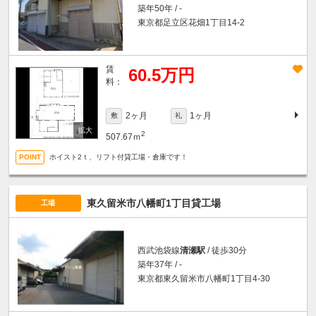
築年50年 / -
東京都足立区花畑1丁目14-2
賃
60.5万円
料：
2ヶ月
1ヶ月
敷
礼
2
507.67ｍ
ホイスト2ｔ、リフト付貸工場・倉庫です！
東久留米市八幡町1丁目貸工場
工場
西武池袋線
清瀬駅
/ 徒歩30分
築年37年 / -
東京都東久留米市八幡町1丁目4-30