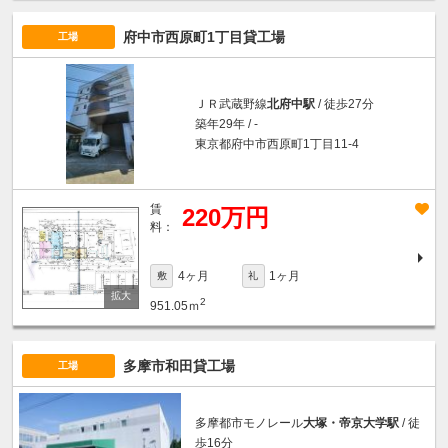
府中市西原町1丁目貸工場
工場
ＪＲ武蔵野線
北府中駅
/ 徒歩27分
築年29年 / -
東京都府中市西原町1丁目11-4
賃
220万円
料：
4ヶ月
1ヶ月
敷
礼
2
951.05ｍ
多摩市和田貸工場
工場
多摩都市モノレール
大塚・帝京大学駅
/ 徒
歩16分