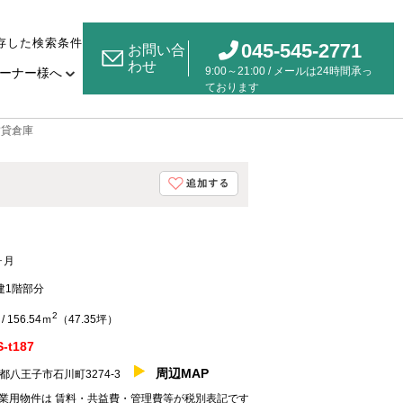
存した検索条件
045-545-2771
お問い合
わせ
9:00～21:00 / メールは24時間承っ
ーナー様へ
ております
賃貸倉庫
ヶ月
建1階部分
2
/ 156.54ｍ
（47.35坪）
-t187
周辺MAP
都八王子市石川町3274-3
業用物件は 賃料・共益費・管理費等が税別表記です