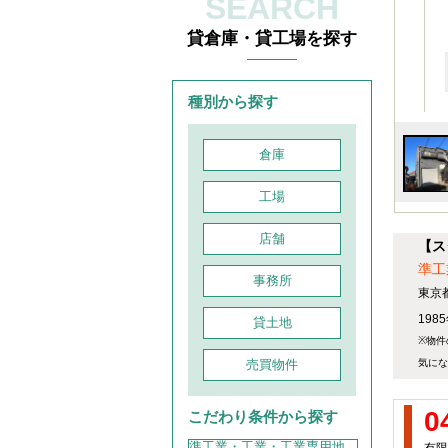
SEARCH
貸倉庫・貸工場を探す
種別から探す
倉庫
工場
店舗
【ス
準工
事務所
東京
198
貸土地
※物件
売買物件
気にな
0
こだわり条件から探す
準工業・工業・工業専用地