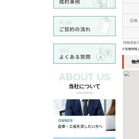
設備
情報更新日
※各種情報
物
ABOUT US
当社について