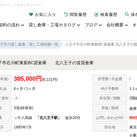
エヌジー・トゥエンティーワン
お気に入り
閲覧履歴
検索履歴
保
契約の流れ
貸し倉庫・工場カタログ
ブログ
会社概要
オ
子市の貸し倉庫・貸し工場情報一覧
八王子市石川町東新BC貸倉庫 北八王子の
子市石川町東新BC貸倉庫 北八王子の賃貸倉庫
385,000円
単価)
管理費 / 共益費
/
(8,131円)
 礼金
6ヶ月 / 1ヶ月
仲介手数料
1.1
/ 償却
- / -
所在階 / 階数
2階
造
S造(鉄骨造)
用途 / 面積
倉庫 
RHS
通
ＪＲ八高線
「北八王子駅」
徒歩20分
お問い合わせNO
月
1985年7月
所在地
東京
※事