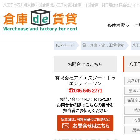
八王子市石川町東新BC貸倉庫 北八王子の賃貸倉庫！｜貸倉庫・貸工場は有限会社アイ
条件検索
ご
TOPページ
貸し倉庫・貸し工場検索
八王
お問合せはこちら
八王
有限会社アイエヌジー・トゥ
賃料(坪
エンティーワン
045-545-2771
敷金 /
お問い合わせNO：
RHS-t187
保証金 
お問合せの際はこちらの番号を
担当者にお伝えください
構
交
築年