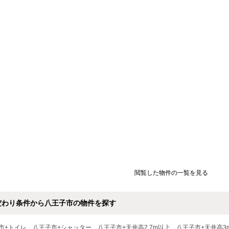
閲覧した物件の一覧を見る
だわり条件から八王子市の物件を探す
市+トイレ
八王子市+シャッター
八王子市+天井高2.7m以上
八王子市+天井高3