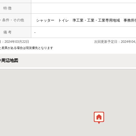
特 徴
・条件・その他
シャッター
トイレ
準工業・工業・工業専用地域
事務所
備 考
-
：2024年03月22日
次回更新予定日：2024年04
と差異がある場合は現況優先となります
件周辺地図