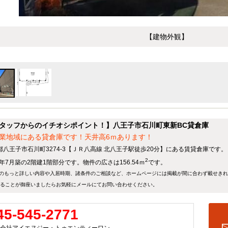
【建物外観】
タッフからのイチオシポイント！】八王子市石川町東新BC貸倉庫
業地域にある貸倉庫です！天井高6ｍあります！
都八王子市石川町3274-3【ＪＲ八高線 北八王子駅徒歩20分】にある賃貸倉庫です。
2
5年7月築の2階建1階部分です。物件の広さは156.54ｍ
です。
のもっと詳しい内容や入居時期、諸条件のご相談など、ホームページには掲載が間に合わず載せき
ることが御座いましたらお気軽にメールにて
お問い合わせ
ください。
45-545-2771