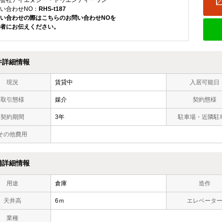
会社アイエヌジー・トゥエンティーワン
い合わせNO：
RHS-t187
い合わせの際はこちらのお問い合わせNOを
者にお伝えください。
件詳細情報
現況
賃貸中
入居可能日
取引態様
媒介
契約態様
契約期間
3年
駐車場・近隣駐
その他費用
備詳細情報
用途
倉庫
造作
天井高
6ｍ
エレベータ
業種