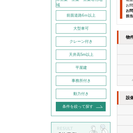
有限
域
お問
お問
前面道路6ｍ以上
担当
大型車可
物
クレーン付き
天井高5m以上
平屋建
事務所付き
動力付き
設
条件を絞って探す