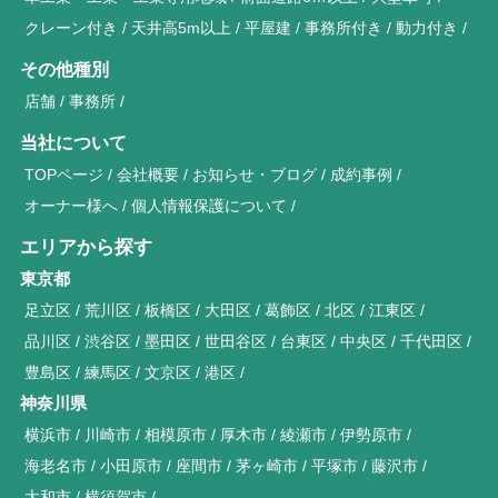
クレーン付き
天井高5m以上
平屋建
事務所付き
動力付き
その他種別
店舗
事務所
当社について
TOPページ
会社概要
お知らせ・ブログ
成約事例
オーナー様へ
個人情報保護について
エリアから探す
東京都
足立区
荒川区
板橋区
大田区
葛飾区
北区
江東区
品川区
渋谷区
墨田区
世田谷区
台東区
中央区
千代田区
豊島区
練馬区
文京区
港区
神奈川県
横浜市
川崎市
相模原市
厚木市
綾瀬市
伊勢原市
海老名市
小田原市
座間市
茅ヶ崎市
平塚市
藤沢市
大和市
横須賀市