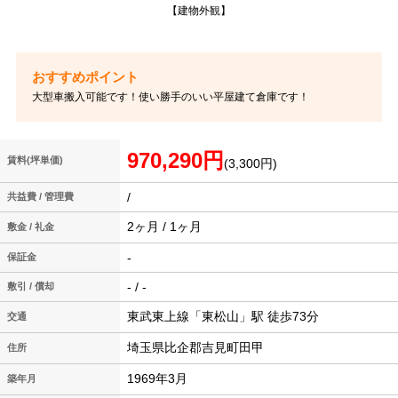
【建物外観】
大型車搬入可能です！使い勝手のいい平屋建て倉庫です！
970,290円
賃料(坪単価)
(3,300円)
/
共益費 / 管理費
2ヶ月 / 1ヶ月
敷金 / 礼金
-
保証金
- / -
敷引 / 償却
東武東上線「東松山」駅 徒歩73分
交通
埼玉県比企郡吉見町田甲
住所
1969年3月
築年月