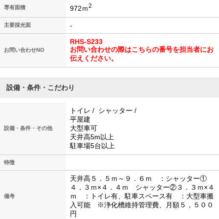
2
972ｍ
専有面積
-
主要採光面
RHS-S233
お問い合わせの際はこちらの番号を担当者にお
お問い合わせNO
伝えください。
設備・条件・こだわり
トイレ / シャッター /
平屋建
大型車可
設備・条件・その他
天井高5m以上
駐車場5台以上
特徴
天井高５．５ｍ～９．６ｍ ：シャッター①
４．３ｍ×４．４ｍ シャッター②３．３ｍ×４
ｍ ：トイレ有、駐車スペース有 ：大型車搬
備考
入可能 ※浄化槽維持管理費、月額５，５００
円