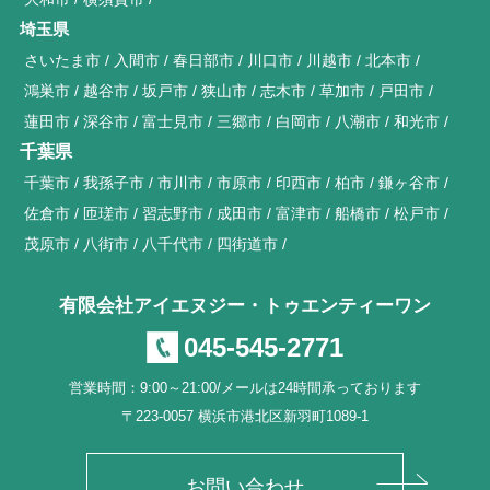
埼玉県
さいたま市
入間市
春日部市
川口市
川越市
北本市
鴻巣市
越谷市
坂戸市
狭山市
志木市
草加市
戸田市
蓮田市
深谷市
富士見市
三郷市
白岡市
八潮市
和光市
千葉県
千葉市
我孫子市
市川市
市原市
印西市
柏市
鎌ヶ谷市
佐倉市
匝瑳市
習志野市
成田市
富津市
船橋市
松戸市
茂原市
八街市
八千代市
四街道市
有限会社アイエヌジー・トゥエンティーワン
045-545-2771
営業時間：9:00～21:00/メールは24時間承っております
〒223-0057 横浜市港北区新羽町1089-1
お問い合わせ