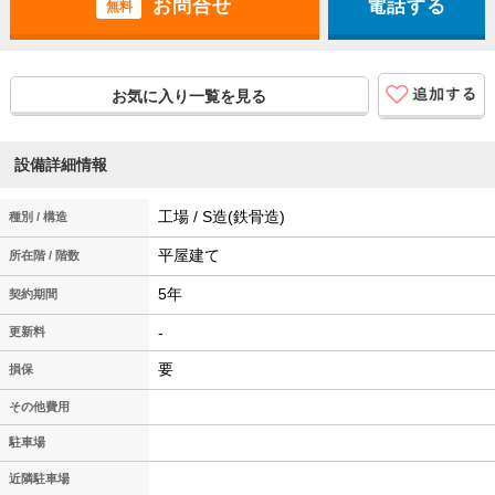
電話する
無料
お気に入り一覧を見る
設備詳細情報
工場 / S造(鉄骨造)
種別 / 構造
平屋建て
所在階 / 階数
5年
契約期間
-
更新料
要
損保
その他費用
駐車場
近隣駐車場