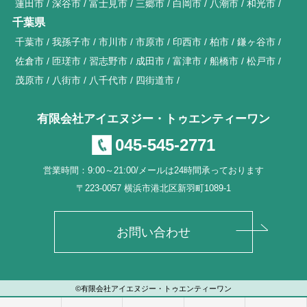
蓮田市
深谷市
富士見市
三郷市
白岡市
八潮市
和光市
千葉県
千葉市
我孫子市
市川市
市原市
印西市
柏市
鎌ヶ谷市
佐倉市
匝瑳市
習志野市
成田市
富津市
船橋市
松戸市
茂原市
八街市
八千代市
四街道市
有限会社アイエヌジー・トゥエンティーワン
045-545-2771
営業時間：9:00～21:00/メールは24時間承っております
〒223-0057 横浜市港北区新羽町1089-1
お問い合わせ
©有限会社アイエヌジー・トゥエンティーワン