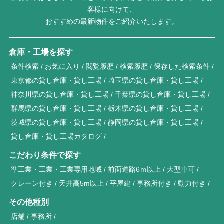
客様に向けて、
おすすめの最新物件をご紹介いたします。
倉庫・工場を探す
条件検索
お気に入り
閲覧履歴
検索履歴
保存した検索条件
東京都の貸し倉庫・貸し工場
埼玉県の貸し倉庫・貸し工場
神奈川県の貸し倉庫・貸し工場
千葉県の貸し倉庫・貸し工場
群馬県の貸し倉庫・貸し工場
栃木県の貸し倉庫・貸し工場
茨城県の貸し倉庫・貸し工場
静岡県の貸し倉庫・貸し工場
貸し倉庫・貸し工場カタログ
こだわり条件で探す
準工業・工業・工業専用地域
前面道路6ｍ以上
大型車可
クレーン付き
天井高5m以上
平屋建
事務所付き
動力付き
その他種別
店舗
事務所