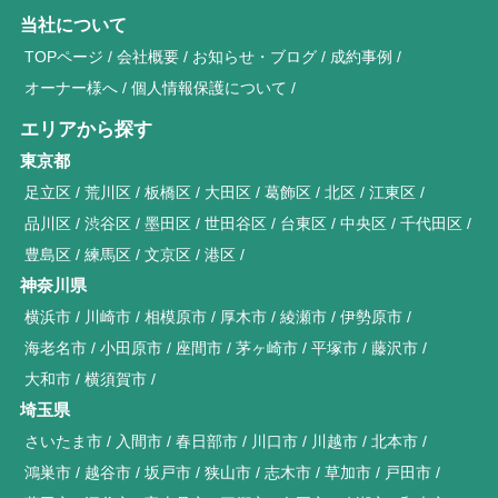
当社について
TOPページ
会社概要
お知らせ・ブログ
成約事例
オーナー様へ
個人情報保護について
エリアから探す
東京都
足立区
荒川区
板橋区
大田区
葛飾区
北区
江東区
品川区
渋谷区
墨田区
世田谷区
台東区
中央区
千代田区
豊島区
練馬区
文京区
港区
神奈川県
横浜市
川崎市
相模原市
厚木市
綾瀬市
伊勢原市
海老名市
小田原市
座間市
茅ヶ崎市
平塚市
藤沢市
大和市
横須賀市
埼玉県
さいたま市
入間市
春日部市
川口市
川越市
北本市
鴻巣市
越谷市
坂戸市
狭山市
志木市
草加市
戸田市