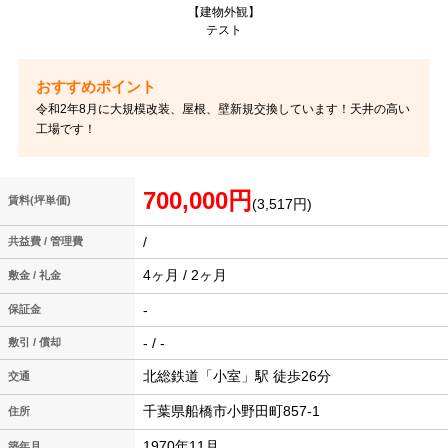
【建物外観】
テスト
令和2年8月に大規模改装、屋根、壁新規交換しています！天井の高い
工場です！
700,000円
賃料(坪単価)
(3,517円)
/
共益費 / 管理費
4ヶ月 / 2ヶ月
敷金 / 礼金
-
保証金
- / -
敷引 / 償却
北総鉄道「小室」駅 徒歩26分
交通
千葉県船橋市小野田町857-1
住所
1970年11月
築年月