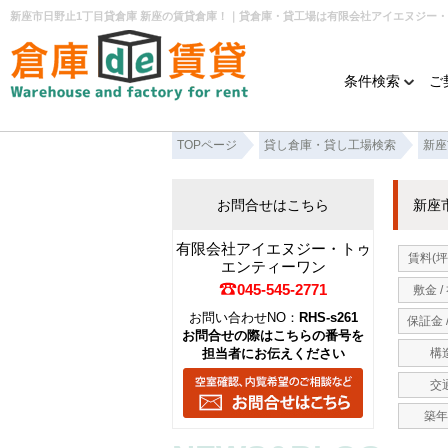
新座市日野止1丁目貸倉庫 新座の賃貸倉庫！｜貸倉庫・貸工場は有限会社アイエヌジー
条件検索
ご
TOPページ
貸し倉庫・貸し工場検索
新座
お問合せはこちら
新座
有限会社アイエヌジー・トゥ
賃料(坪
エンティーワン
045-545-2771
敷金 /
お問い合わせNO：
RHS-s261
保証金 
お問合せの際はこちらの番号を
担当者にお伝えください
構
交
築年