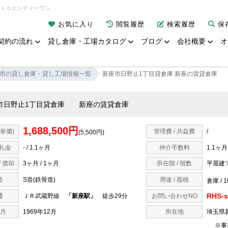
・トゥエンティーワン
お気に入り
閲覧履歴
検索履歴
保
契約の流れ
貸し倉庫・工場カタログ
ブログ
会社概要
オ
市の貸し倉庫・貸し工場情報一覧
新座市日野止1丁目貸倉庫 新座の賃貸倉庫
市日野止1丁目貸倉庫 新座の賃貸倉庫
1,688,500円
単価)
管理費 / 共益費
/
(5,500円)
 礼金
- / 1.1ヶ月
仲介手数料
1.1ヶ月
/ 償却
3ヶ月 / 1ヶ月
所在階 / 階数
平屋建
造
S造(鉄骨造)
用途 / 面積
倉庫 / 1
RHS-s
通
ＪＲ武蔵野線
「新座駅」
徒歩29分
お問い合わせNO
月
1969年12月
所在地
埼玉県
※事