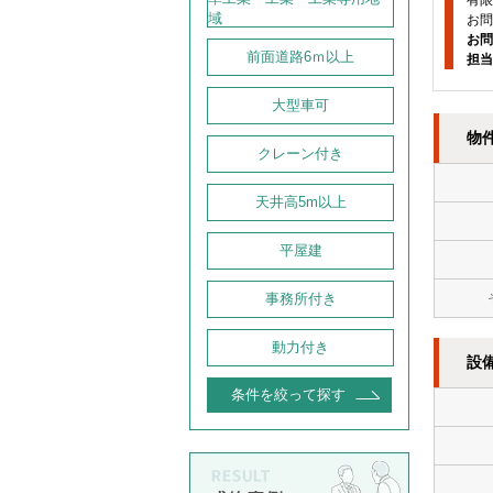
有限
域
お問
お問
前面道路6ｍ以上
担当
大型車可
物
クレーン付き
天井高5m以上
平屋建
事務所付き
動力付き
設
条件を絞って探す