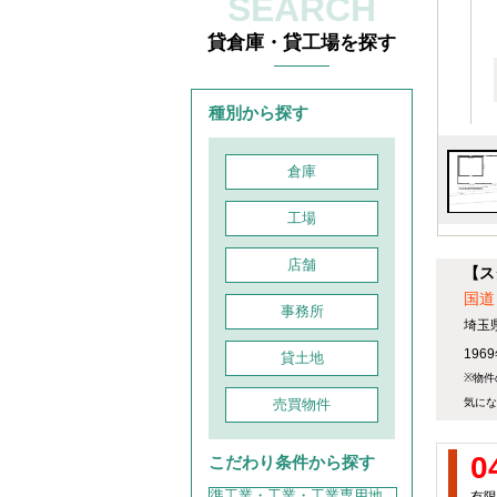
SEARCH
貸倉庫・貸工場を探す
種別から探す
倉庫
工場
店舗
【ス
国道
事務所
埼玉
196
貸土地
※物件
売買物件
気にな
0
こだわり条件から探す
準工業・工業・工業専用地