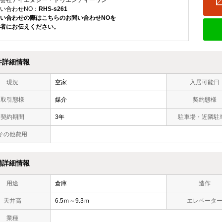
会社アイエヌジー・トゥエンティーワン
い合わせNO：
RHS-s261
い合わせの際はこちらのお問い合わせNOを
者にお伝えください。
件詳細情報
現況
空家
入居可能日
取引態様
媒介
契約態様
契約期間
3年
駐車場・近隣駐
その他費用
備詳細情報
用途
倉庫
造作
天井高
6.5ｍ～9.3ｍ
エレベータ
業種