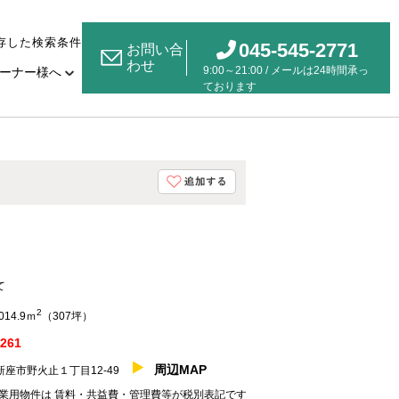
存した検索条件
045-545-2771
お問い合
わせ
9:00～21:00 / メールは24時間承っ
ーナー様へ
ております
て
2
014.9ｍ
（307坪）
261
周辺MAP
新座市野火止１丁目12-49
業用物件は 賃料・共益費・管理費等が税別表記です