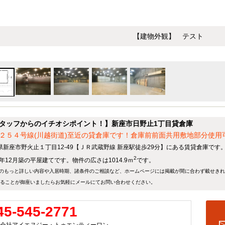
【建物外観】 テスト
タッフからのイチオシポイント！】新座市日野止1丁目貸倉庫
２５４号線(川越街道)至近の貸倉庫です！倉庫前前面共用敷地部分使用可
県新座市野火止１丁目12-49【ＪＲ武蔵野線 新座駅徒歩29分】にある賃貸倉庫です
2
9年12月築の平屋建てです。物件の広さは1014.9ｍ
です。
のもっと詳しい内容や入居時期、諸条件のご相談など、ホームページには掲載が間に合わず載せき
ることが御座いましたらお気軽にメールにて
お問い合わせ
ください。
45-545-2771