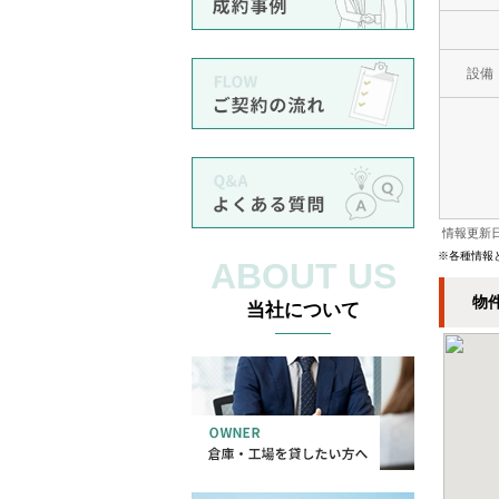
設備
情報更新日
※各種情報
ABOUT US
物
当社について