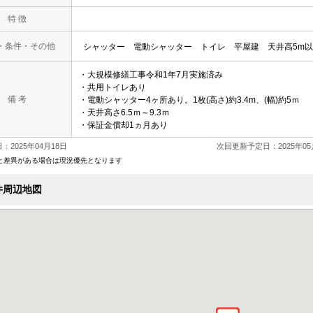
特 徴
・条件・その他
シャッター
電動シャッター
トイレ
平屋建
天井高5m
・大規模修繕工事令和1年7月実施済み
・共用トイレあり
備 考
・電動シャッター4ヶ所あり。1枚(高さ)約3.4m、(幅)約5ｍ
・天井高さ6.5ｍ～9.3ｍ
・保証金償却1ヵ月あり
：2025年04月18日
次回更新予定日：2025年05
と差異がある場合は現況優先となります
件周辺地図