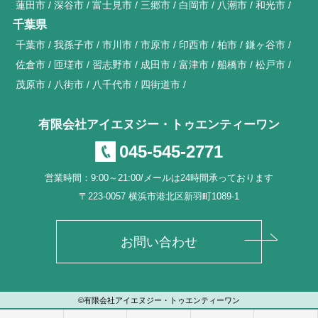
蓮田市
深谷市
富士見市
三郷市
白岡市
八潮市
和光市
千葉県
千葉市
我孫子市
市川市
市原市
印西市
柏市
鎌ヶ谷市
佐倉市
匝瑳市
習志野市
成田市
富津市
船橋市
松戸市
茂原市
八街市
八千代市
四街道市
有限会社アイエヌジー・トゥエンティーワン
045-545-2771
営業時間：9:00～21:00/メールは24時間承っております
〒223-0057 横浜市港北区新羽町1089-1
お問い合わせ
©有限会社アイエヌジー・トゥエンティーワン