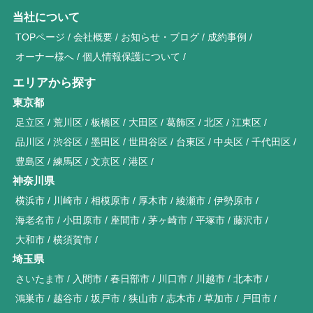
当社について
TOPページ
会社概要
お知らせ・ブログ
成約事例
オーナー様へ
個人情報保護について
エリアから探す
東京都
足立区
荒川区
板橋区
大田区
葛飾区
北区
江東区
品川区
渋谷区
墨田区
世田谷区
台東区
中央区
千代田区
豊島区
練馬区
文京区
港区
神奈川県
横浜市
川崎市
相模原市
厚木市
綾瀬市
伊勢原市
海老名市
小田原市
座間市
茅ヶ崎市
平塚市
藤沢市
大和市
横須賀市
埼玉県
さいたま市
入間市
春日部市
川口市
川越市
北本市
鴻巣市
越谷市
坂戸市
狭山市
志木市
草加市
戸田市