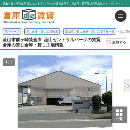
流山市前ヶ崎貸倉庫 流山セントラルパークの賃貸倉庫！｜貸倉庫・貸工場は有限会社アイエヌジー・トゥエンティーワン
TOPページ
貸し倉庫・貸し工場検索
流山市の貸し倉庫・貸し工場情報一覧
流山市
流山市前ヶ崎貸倉庫
流山セントラルパークの賃貸
倉庫の貸し倉庫・貸し工場情報
1 / 3
一覧