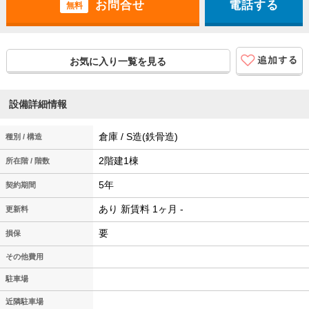
電話する
無料
お気に入り一覧を見る
設備詳細情報
倉庫 / S造(鉄骨造)
種別 / 構造
2階建1棟
所在階 / 階数
5年
契約期間
あり 新賃料 1ヶ月 -
更新料
要
損保
その他費用
駐車場
近隣駐車場