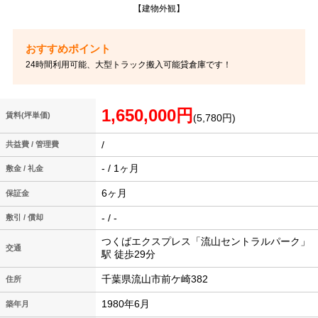
【建物外観】
24時間利用可能、大型トラック搬入可能貸倉庫です！
1,650,000円
賃料(坪単価)
(5,780円)
/
共益費 / 管理費
- / 1ヶ月
敷金 / 礼金
6ヶ月
保証金
- / -
敷引 / 償却
つくばエクスプレス「流山セントラルパーク」
交通
駅 徒歩29分
千葉県流山市前ケ崎382
住所
1980年6月
築年月