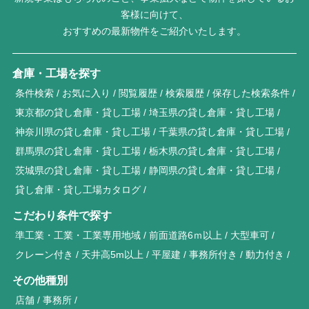
客様に向けて、
おすすめの最新物件をご紹介いたします。
倉庫・工場を探す
条件検索
お気に入り
閲覧履歴
検索履歴
保存した検索条件
東京都の貸し倉庫・貸し工場
埼玉県の貸し倉庫・貸し工場
神奈川県の貸し倉庫・貸し工場
千葉県の貸し倉庫・貸し工場
群馬県の貸し倉庫・貸し工場
栃木県の貸し倉庫・貸し工場
茨城県の貸し倉庫・貸し工場
静岡県の貸し倉庫・貸し工場
貸し倉庫・貸し工場カタログ
こだわり条件で探す
準工業・工業・工業専用地域
前面道路6ｍ以上
大型車可
クレーン付き
天井高5m以上
平屋建
事務所付き
動力付き
その他種別
店舗
事務所