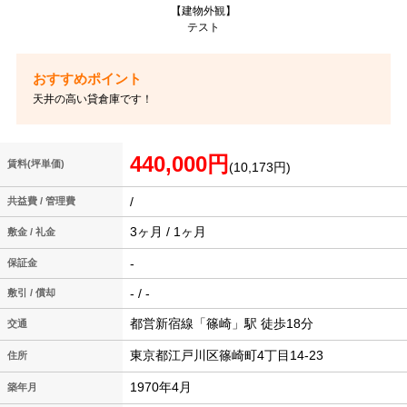
【建物外観】
テスト
天井の高い貸倉庫です！
440,000円
賃料(坪単価)
(10,173円)
/
共益費 / 管理費
3ヶ月 / 1ヶ月
敷金 / 礼金
-
保証金
- / -
敷引 / 償却
都営新宿線「篠崎」駅 徒歩18分
交通
東京都江戸川区篠崎町4丁目14-23
住所
1970年4月
築年月