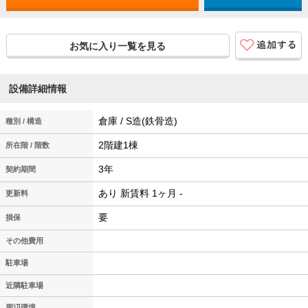
お気に入り一覧を見る
設備詳細情報
倉庫 / S造(鉄骨造)
種別 / 構造
2階建1棟
所在階 / 階数
3年
契約期間
あり 新賃料 1ヶ月 -
更新料
要
損保
その他費用
駐車場
近隣駐車場
周辺環境