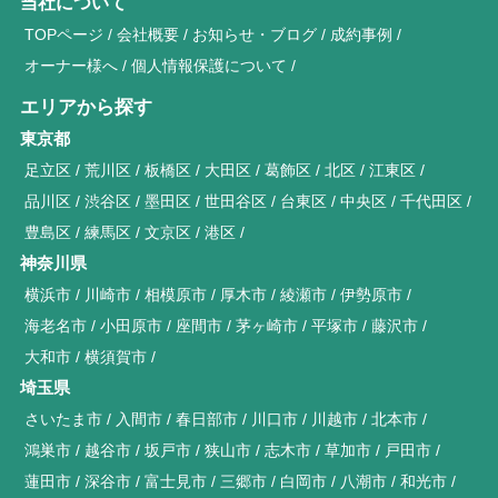
当社について
TOPページ
会社概要
お知らせ・ブログ
成約事例
オーナー様へ
個人情報保護について
エリアから探す
東京都
足立区
荒川区
板橋区
大田区
葛飾区
北区
江東区
品川区
渋谷区
墨田区
世田谷区
台東区
中央区
千代田区
豊島区
練馬区
文京区
港区
神奈川県
横浜市
川崎市
相模原市
厚木市
綾瀬市
伊勢原市
海老名市
小田原市
座間市
茅ヶ崎市
平塚市
藤沢市
大和市
横須賀市
埼玉県
さいたま市
入間市
春日部市
川口市
川越市
北本市
鴻巣市
越谷市
坂戸市
狭山市
志木市
草加市
戸田市
蓮田市
深谷市
富士見市
三郷市
白岡市
八潮市
和光市