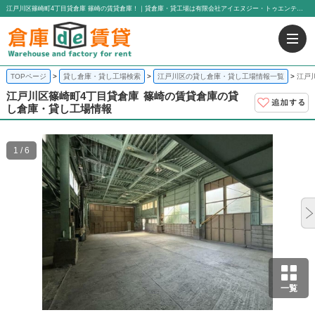
江戸川区篠崎町4丁目貸倉庫 篠崎の賃貸倉庫！｜貸倉庫・貸工場は有限会社アイエヌジー・トゥエンティーワン
TOPページ
貸し倉庫・貸し工場検索
江戸川区の貸し倉庫・貸し工場情報一覧
江戸
江戸川区篠崎町4丁目貸倉庫
篠崎の賃貸倉庫の貸
し倉庫・貸し工場情報
1 / 6
一覧