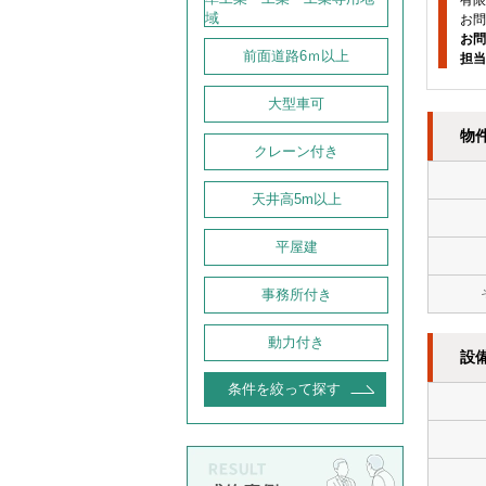
有限
域
お問
お問
前面道路6ｍ以上
担当
大型車可
物
クレーン付き
天井高5m以上
平屋建
事務所付き
動力付き
設
条件を絞って探す