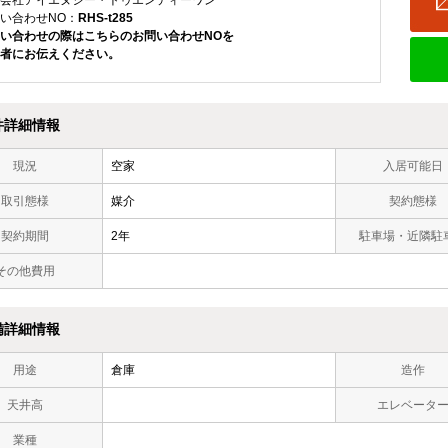
会社アイエヌジー・トゥエンティーワン
い合わせNO：
RHS-t285
い合わせの際はこちらのお問い合わせNOを
者にお伝えください。
件詳細情報
現況
空家
入居可能日
取引態様
媒介
契約態様
契約期間
2年
駐車場・近隣駐
その他費用
備詳細情報
用途
倉庫
造作
天井高
エレベータ
業種