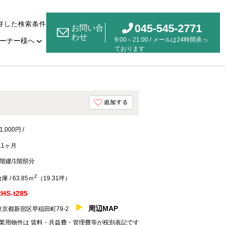
存した検索条件
045-545-2771
お問い合
わせ
9:00～21:00 / メールは24時間承っ
ーナー様へ
ております
1,000円 /
1.1ヶ月
4階建/1階部分
2
庫 / 63.85ｍ
（19.31坪）
HS-t285
周辺MAP
東京都新宿区早稲田町79-2
業用物件は 賃料・共益費・管理費等が税別表記です