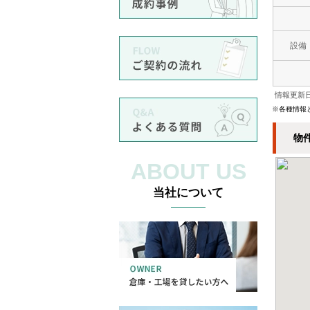
設備
情報更新日
※各種情報
物
ABOUT US
当社について