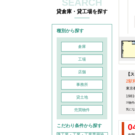
SEARCH
貸倉庫・貸工場を探す
種別から探す
倉庫
工場
店舗
【ス
2駅
事務所
東京
198
貸土地
※物件
売買物件
気にな
0
こだわり条件から探す
準工業・工業・工業専用地