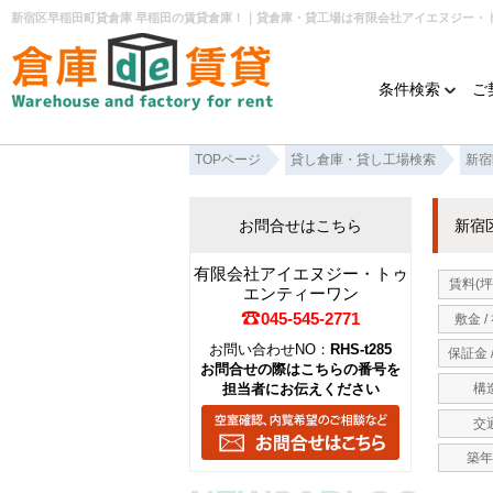
新宿区早稲田町貸倉庫 早稲田の賃貸倉庫！｜貸倉庫・貸工場は有限会社アイエヌジー・
条件検索
ご
TOPページ
貸し倉庫・貸し工場検索
新宿
お問合せはこちら
新宿
有限会社アイエヌジー・トゥ
賃料(坪
エンティーワン
045-545-2771
敷金 /
お問い合わせNO：
RHS-t285
保証金 
お問合せの際はこちらの番号を
担当者にお伝えください
構
交
築年