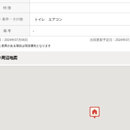
特 徴
・条件・その他
トイレ
エアコン
備 考
-
：2024年07月06日
次回更新予定日：2024年07
と差異がある場合は現況優先となります
件周辺地図