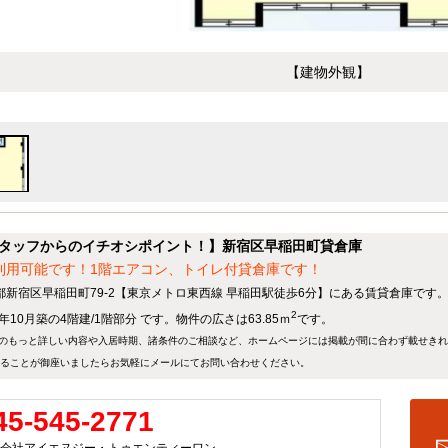
【建物外観】
タッフからのイチオシポイント！】新宿区早稲田町貸倉庫
利用可能です！1階エアコン、トイレ付貸倉庫です！
都新宿区早稲田町79-2【東京メトロ東西線 早稲田駅徒歩6分】にある賃貸倉庫です
2
1年10月築の4階建/1階部分 です。物件の広さは63.85ｍ
です。
のもっと詳しい内容や入居時期、諸条件のご相談など、ホームページには掲載が間に合わず載せき
ることが御座いましたらお気軽にメールにて
お問い合わせ
ください。
45-545-2771