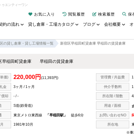
トゥエンティーワン
お気に入り
閲覧履歴
検索履歴
保
契約の流れ
貸し倉庫・工場カタログ
ブログ
会社概要
オ
区の貸し倉庫・貸し工場情報一覧
新宿区早稲田町貸倉庫 早稲田の賃貸倉庫
区早稲田町貸倉庫 早稲田の賃貸倉庫
220,000円
単価)
管理費 / 共益費
1
(11,393円)
 礼金
3ヶ月 / 1ヶ月
仲介手数料
/ 償却
- / -
所在階 / 階数
造
S造(鉄骨造)
用途 / 面積
倉
R
通
東京メトロ東西線
「早稲田駅」
徒歩6分
お問い合わせNO
月
1981年10月
所在地
※事