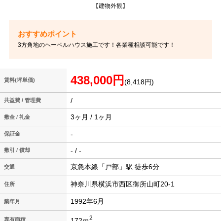
【建物外観】
3方角地のヘーベルハウス施工です！各業種相談可能です！
438,000円
賃料(坪単価)
(8,418円)
/
共益費 / 管理費
3ヶ月 / 1ヶ月
敷金 / 礼金
-
保証金
- / -
敷引 / 償却
京急本線「戸部」駅 徒歩6分
交通
神奈川県横浜市西区御所山町20-1
住所
1992年6月
築年月
2
172ｍ
専有面積