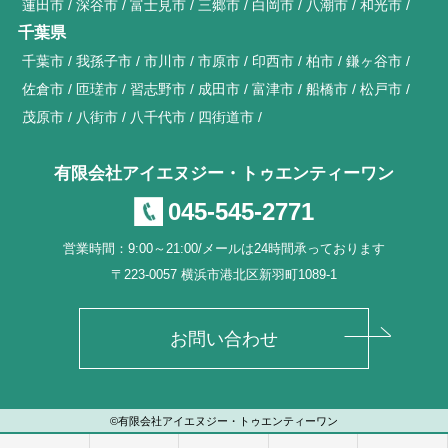
蓮田市
深谷市
富士見市
三郷市
白岡市
八潮市
和光市
千葉県
千葉市
我孫子市
市川市
市原市
印西市
柏市
鎌ヶ谷市
佐倉市
匝瑳市
習志野市
成田市
富津市
船橋市
松戸市
茂原市
八街市
八千代市
四街道市
有限会社アイエヌジー・トゥエンティーワン
045-545-2771
営業時間：9:00～21:00/メールは24時間承っております
〒223-0057 横浜市港北区新羽町1089-1
お問い合わせ
©有限会社アイエヌジー・トゥエンティーワン