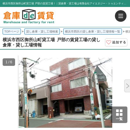
横浜市西区御所山町貸工場 戸部の賃貸工場！｜貸倉庫・貸工場は有限会社アイエヌジー・トゥエンティーワン
TOPページ
貸し倉庫・貸し工場検索
横浜市西区の貸し倉庫・貸し工場情報一覧
横
横浜市西区御所山町貸工場
戸部の賃貸工場の貸し
倉庫・貸し工場情報
1 / 6
一覧