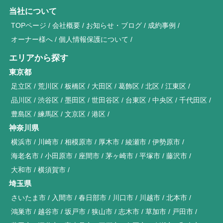
当社について
TOPページ
会社概要
お知らせ・ブログ
成約事例
オーナー様へ
個人情報保護について
エリアから探す
東京都
足立区
荒川区
板橋区
大田区
葛飾区
北区
江東区
品川区
渋谷区
墨田区
世田谷区
台東区
中央区
千代田区
豊島区
練馬区
文京区
港区
神奈川県
横浜市
川崎市
相模原市
厚木市
綾瀬市
伊勢原市
海老名市
小田原市
座間市
茅ヶ崎市
平塚市
藤沢市
大和市
横須賀市
埼玉県
さいたま市
入間市
春日部市
川口市
川越市
北本市
鴻巣市
越谷市
坂戸市
狭山市
志木市
草加市
戸田市