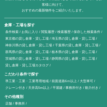
客様に向けて、
おすすめの最新物件をご紹介いたします。
倉庫・工場を探す
条件検索
お気に入り
閲覧履歴
検索履歴
保存した検索条件
東京都の貸し倉庫・貸し工場
埼玉県の貸し倉庫・貸し工場
神奈川県の貸し倉庫・貸し工場
千葉県の貸し倉庫・貸し工場
群馬県の貸し倉庫・貸し工場
栃木県の貸し倉庫・貸し工場
茨城県の貸し倉庫・貸し工場
静岡県の貸し倉庫・貸し工場
貸し倉庫・貸し工場カタログ
こだわり条件で探す
準工業・工業・工業専用地域
前面道路6ｍ以上
大型車可
クレーン付き
天井高5m以上
平屋建
事務所付き
動力付き
その他種別
店舗
事務所