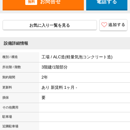
電話する
無料
お気に入り一覧を見る
設備詳細情報
工場 / ALC造(軽量気泡コンクリート造)
種別 / 構造
3階建/1階部分
所在階 / 階数
2年
契約期間
あり 新賃料 1ヶ月 -
更新料
要
損保
その他費用
駐車場
近隣駐車場