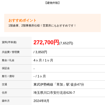
【建物外観】
1階倉庫、2階事務所仕様！営業所にもおすすめです！
272,700円
賃料(坪単価)
(7,652円)
/ 3,850円
共益費 / 管理費
4ヶ月 / 1ヶ月
敷金 / 礼金
-
保証金
- / 1ヶ月
敷引 / 償却
東武伊勢崎線「草加」駅 徒歩47分
交通
埼玉県川口市安行北谷626-7
住所
2024年8月
築年月