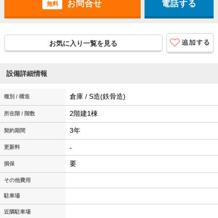
電話する
無料
お気に入り一覧を見る
設備詳細情報
倉庫 / S造(鉄骨造)
種別 / 構造
2階建1棟
所在階 / 階数
3年
契約期間
-
更新料
要
損保
その他費用
駐車場
近隣駐車場