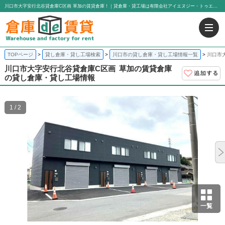
川口市大字安行北谷貸倉庫C区画 草加の賃貸倉庫！｜貸倉庫・貸工場は有限会社アイエヌジー・トゥエンティーワン
TOPページ
貸し倉庫・貸し工場検索
川口市の貸し倉庫・貸し工場情報一覧
川口市
川口市大字安行北谷貸倉庫C区画
草加の賃貸倉庫
の貸し倉庫・貸し工場情報
1 / 2
一覧