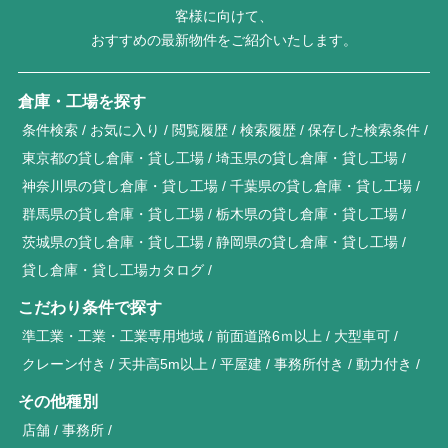
客様に向けて、
おすすめの最新物件をご紹介いたします。
倉庫・工場を探す
条件検索
お気に入り
閲覧履歴
検索履歴
保存した検索条件
東京都の貸し倉庫・貸し工場
埼玉県の貸し倉庫・貸し工場
神奈川県の貸し倉庫・貸し工場
千葉県の貸し倉庫・貸し工場
群馬県の貸し倉庫・貸し工場
栃木県の貸し倉庫・貸し工場
茨城県の貸し倉庫・貸し工場
静岡県の貸し倉庫・貸し工場
貸し倉庫・貸し工場カタログ
こだわり条件で探す
準工業・工業・工業専用地域
前面道路6ｍ以上
大型車可
クレーン付き
天井高5m以上
平屋建
事務所付き
動力付き
その他種別
店舗
事務所