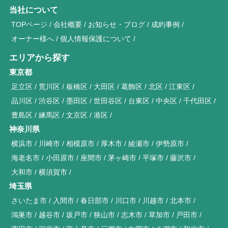
当社について
TOPページ
会社概要
お知らせ・ブログ
成約事例
オーナー様へ
個人情報保護について
エリアから探す
東京都
足立区
荒川区
板橋区
大田区
葛飾区
北区
江東区
品川区
渋谷区
墨田区
世田谷区
台東区
中央区
千代田区
豊島区
練馬区
文京区
港区
神奈川県
横浜市
川崎市
相模原市
厚木市
綾瀬市
伊勢原市
海老名市
小田原市
座間市
茅ヶ崎市
平塚市
藤沢市
大和市
横須賀市
埼玉県
さいたま市
入間市
春日部市
川口市
川越市
北本市
鴻巣市
越谷市
坂戸市
狭山市
志木市
草加市
戸田市