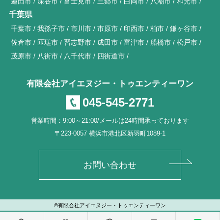
蓮田市
深谷市
富士見市
三郷市
白岡市
八潮市
和光市
千葉県
千葉市
我孫子市
市川市
市原市
印西市
柏市
鎌ヶ谷市
佐倉市
匝瑳市
習志野市
成田市
富津市
船橋市
松戸市
茂原市
八街市
八千代市
四街道市
有限会社アイエヌジー・トゥエンティーワン
045-545-2771
営業時間：9:00～21:00/メールは24時間承っております
〒223-0057 横浜市港北区新羽町1089-1
お問い合わせ
©有限会社アイエヌジー・トゥエンティーワン