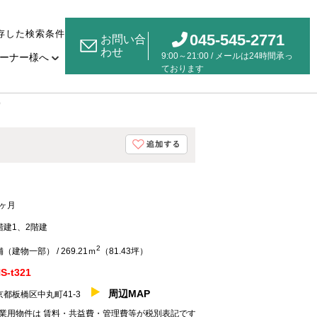
存した検索条件
045-545-2771
お問い合
わせ
9:00～21:00 / メールは24時間承っ
ーナー様へ
ております
）
1ヶ月
階建1、2階建
2
（建物一部） / 269.21ｍ
（81.43坪）
S-t321
周辺MAP
京都板橋区中丸町41-3
業用物件は 賃料・共益費・管理費等が税別表記です