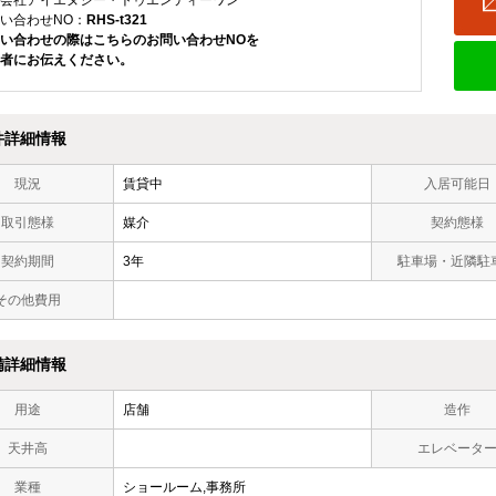
会社アイエヌジー・トゥエンティーワン
い合わせNO：
RHS-t321
い合わせの際はこちらのお問い合わせNOを
者にお伝えください。
件詳細情報
現況
賃貸中
入居可能日
取引態様
媒介
契約態様
契約期間
3年
駐車場・近隣駐
その他費用
備詳細情報
用途
店舗
造作
天井高
エレベータ
業種
ショールーム,事務所