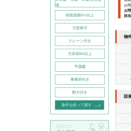
有限
域
お問
お問
前面道路6ｍ以上
担当
大型車可
物
クレーン付き
天井高5m以上
平屋建
事務所付き
動力付き
設
条件を絞って探す