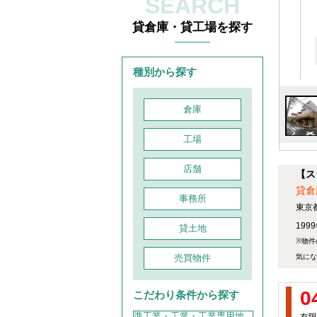
SEARCH
貸倉庫・貸工場を探す
種別から探す
倉庫
工場
店舗
【ス
貸倉
事務所
東京
199
貸土地
※物件
売買物件
気にな
0
こだわり条件から探す
準工業・工業・工業専用地