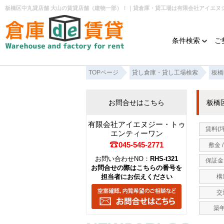
板橋区中丸貸店舗 大山の賃貸店舗（建物一部）！｜貸倉庫・貸工場は有限会社アイエヌ
条件検索
ご
TOPページ
貸し倉庫・貸し工場検索
板橋
お問合せはこちら
板橋
有限会社アイエヌジー・トゥ
賃料(
エンティーワン
045-545-2771
敷金 
お問い合わせNO：
RHS-t321
保証金 
お問合せの際はこちらの番号を
担当者にお伝えください
構
交
築