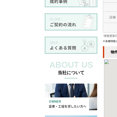
設備
情報更新日
※各種情報
物
ABOUT US
当社について