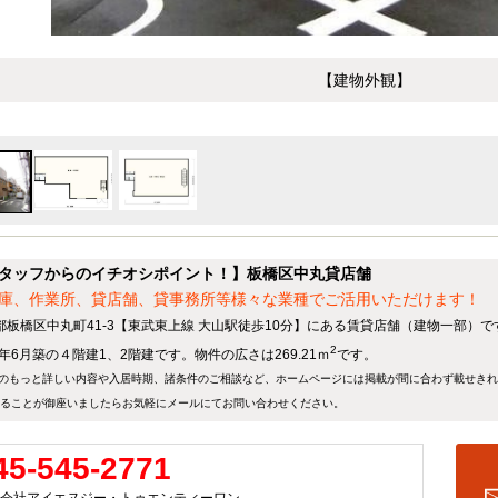
【建物外観】
タッフからのイチオシポイント！】板橋区中丸貸店舗
庫、作業所、貸店舗、貸事務所等様々な業種でご活用いただけます！
都板橋区中丸町41-3【東武東上線 大山駅徒歩10分】にある賃貸店舗（建物一部）で
2
9年6月築の４階建1、2階建です。物件の広さは269.21ｍ
です。
のもっと詳しい内容や入居時期、諸条件のご相談など、ホームページには掲載が間に合わず載せき
ることが御座いましたらお気軽にメールにて
お問い合わせ
ください。
45-545-2771