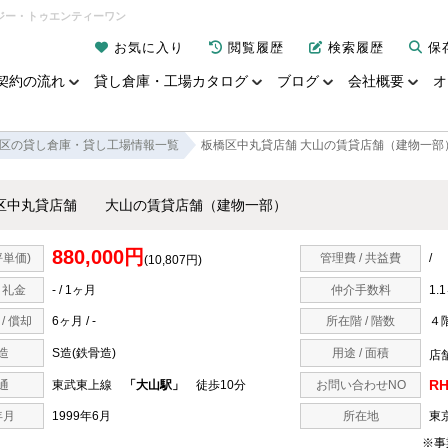
ジー・トゥエンティーワン
お気に入り
閲覧履歴
検索履歴
保
契約の流れ
貸し倉庫・工場カタログ
ブログ
会社概要
オ
区の貸し倉庫・貸し工場情報一覧
板橋区中丸貸店舗 大山の賃貸店舗（建物一部
区中丸貸店舗 大山の賃貸店舗（建物一部）
880,000円
坪単価)
管理費 / 共益費
/
(10,807円)
/ 礼金
- / 1ヶ月
仲介手数料
1.
/ 償却
6ヶ月 / -
所在階 / 階数
４
造
S造(鉄骨造)
用途 / 面積
店舗
RH
通
東武東上線
「大山駅」
徒歩10分
お問い合わせNO
年月
1999年6月
所在地
東
※事