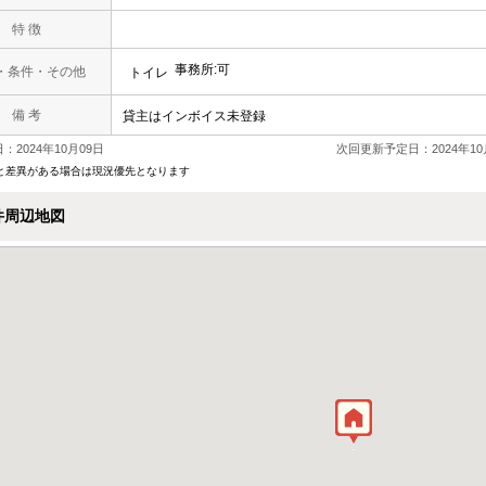
特 徴
事務所:可
・条件・その他
トイレ
備 考
貸主はインボイス未登録
：2024年10月09日
次回更新予定日：2024年10
と差異がある場合は現況優先となります
件周辺地図