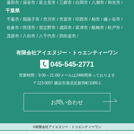
蓮田市
深谷市
富士見市
三郷市
白岡市
八潮市
和光市
千葉県
千葉市
我孫子市
市川市
市原市
印西市
柏市
鎌ヶ谷市
佐倉市
匝瑳市
習志野市
成田市
富津市
船橋市
松戸市
茂原市
八街市
八千代市
四街道市
有限会社アイエヌジー・トゥエンティーワン
045-545-2771
営業時間：9:00～21:00/メールは24時間承っております
〒223-0057 横浜市港北区新羽町1089-1
お問い合わせ
©有限会社アイエヌジー・トゥエンティーワン