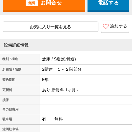
電話する
無料
お気に入り一覧を見る
設備詳細情報
倉庫 / S造(鉄骨造)
種別 / 構造
2階建 １～２階部分
所在階 / 階数
5年
契約期間
あり 新賃料 1ヶ月 -
更新料
損保
その他費用
有 無料
駐車場
近隣駐車場