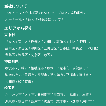
当社について
TOPページ
会社概要
お知らせ・ブログ
成約事例
オーナー様へ
個人情報保護について
エリアから探す
東京都
足立区
荒川区
板橋区
大田区
葛飾区
北区
江東区
品川区
渋谷区
墨田区
世田谷区
台東区
中央区
千代田区
豊島区
練馬区
文京区
港区
神奈川県
横浜市
川崎市
相模原市
厚木市
綾瀬市
伊勢原市
海老名市
小田原市
座間市
茅ヶ崎市
平塚市
藤沢市
大和市
横須賀市
埼玉県
さいたま市
入間市
春日部市
川口市
川越市
北本市
鴻巣市
越谷市
坂戸市
狭山市
志木市
草加市
戸田市