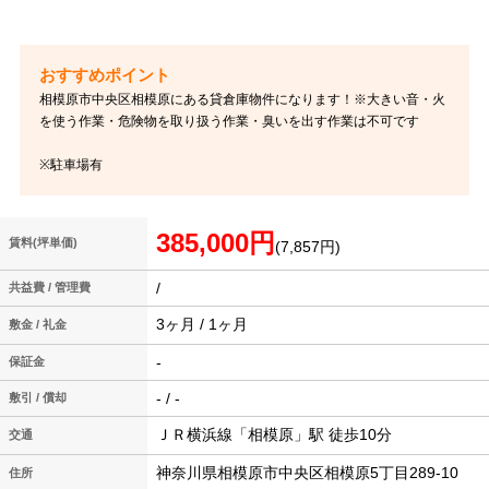
相模原市中央区相模原にある貸倉庫物件になります！※大きい音・火
を使う作業・危険物を取り扱う作業・臭いを出す作業は不可です
※駐車場有
385,000円
賃料(坪単価)
(7,857円)
/
共益費 / 管理費
3ヶ月 / 1ヶ月
敷金 / 礼金
-
保証金
- / -
敷引 / 償却
ＪＲ横浜線「相模原」駅 徒歩10分
交通
神奈川県相模原市中央区相模原5丁目289-10
住所