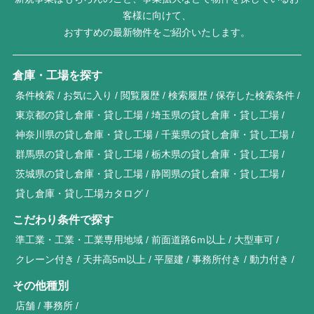
客様に向けて、
おすすめの最新物件をご紹介いたします。
倉庫・工場を探す
条件検索
お気に入り
閲覧履歴
検索履歴
保存した検索条件
東京都の貸し倉庫・貸し工場
埼玉県の貸し倉庫・貸し工場
神奈川県の貸し倉庫・貸し工場
千葉県の貸し倉庫・貸し工場
群馬県の貸し倉庫・貸し工場
栃木県の貸し倉庫・貸し工場
茨城県の貸し倉庫・貸し工場
静岡県の貸し倉庫・貸し工場
貸し倉庫・貸し工場カタログ
こだわり条件で探す
準工業・工業・工業専用地域
前面道路6ｍ以上
大型車可
クレーン付き
天井高5m以上
平屋建
事務所付き
動力付き
その他種別
店舗
事務所