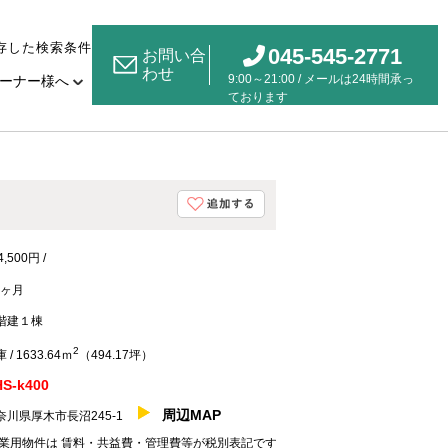
存した検索条件
045-545-2771
お問い合
わせ
9:00～21:00 / メールは24時間承っ
ーナー様へ
ております
4,500円 /
1ヶ月
階建１棟
2
 / 1633.64ｍ
（494.17坪）
S-k400
周辺MAP
奈川県厚木市長沼245-1
業用物件は 賃料・共益費・管理費等が税別表記です