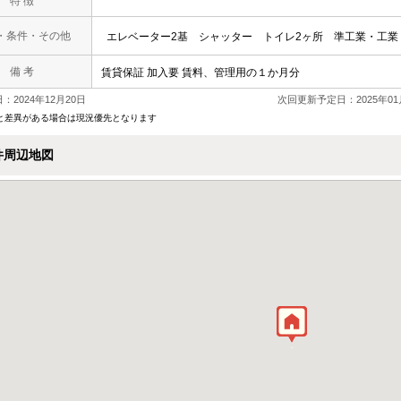
特 徴
・条件・その他
エレベーター2基
シャッター
トイレ2ヶ所
準工業・工業
備 考
賃貸保証 加入要 賃料、管理用の１か月分
：2024年12月20日
次回更新予定日：2025年01
と差異がある場合は現況優先となります
件周辺地図