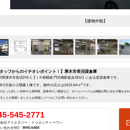
【建物外観】
タッフからのイチオシポイント！】厚木市長沼貸倉庫
川県厚木市長沼245-1【ＪＲ相模線 門沢橋駅徒歩38分】にある賃貸倉庫です。
2
5年3月築の２階建１棟です。物件の広さは1633.64ｍ
です。
のもっと詳しい内容や入居時期、諸条件のご相談など、ホームページには掲載が間に合わず載せき
ることが御座いましたらお気軽にメールにて
お問い合わせ
ください。
45-545-2771
会社アイエヌジー・トゥエンティーワン
い合わせNO：
RHS-k400