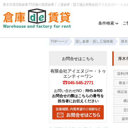
厚木市長沼貸倉庫 門沢橋の賃貸倉庫！｜貸倉庫・貸工場は有限会社アイエヌジー・トゥ
条件検索
ご
TOPページ
貸し倉庫・貸し工場検索
厚木
お問合せはこちら
厚木
有限会社アイエヌジー・トゥ
賃料(
エンティーワン
045-545-2771
敷金 
お問い合わせNO：
RHS-k400
保証金 
お問合せの際はこちらの番号を
担当者にお伝えください
構
交
築