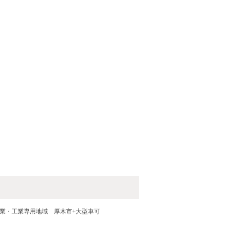
工業・工業専用地域
厚木市+大型車可