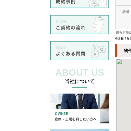
設備
情報更新日
※各種情報
物
ABOUT US
当社について