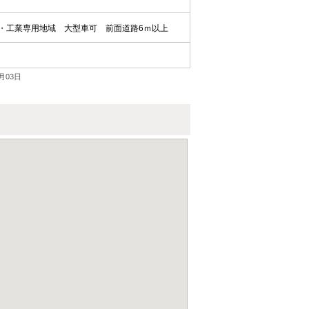
・工業専用地域
大型車可
前面道路6ｍ以上
月03日