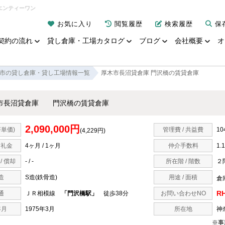
エンティーワン
お気に入り
閲覧履歴
検索履歴
保
契約の流れ
貸し倉庫・工場カタログ
ブログ
会社概要
オ
市の貸し倉庫・貸し工場情報一覧
厚木市長沼貸倉庫 門沢橋の賃貸倉庫
市長沼貸倉庫 門沢橋の賃貸倉庫
2,090,000円
坪単価)
管理費 / 共益費
10
(4,229円)
/ 礼金
4ヶ月 / 1ヶ月
仲介手数料
1.
/ 償却
- / -
所在階 / 階数
２
造
S造(鉄骨造)
用途 / 面積
倉庫
RH
通
ＪＲ相模線
「門沢橋駅」
徒歩38分
お問い合わせNO
年月
1975年3月
所在地
神
※事