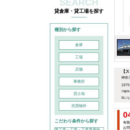
SEARCH
貸倉庫・貸工場を探す
種別から探す
倉庫
工場
店舗
【ス
神奈
事務所
197
※物件
貸土地
気にな
売買物件
0
こだわり条件から探す
有限
お問
準工業・工業・工業専用地