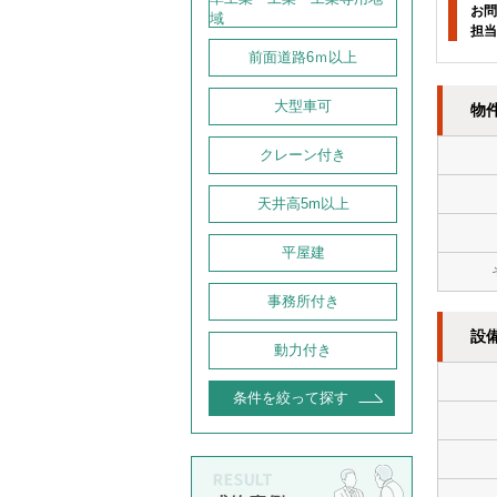
お問
域
担当
前面道路6ｍ以上
大型車可
物
クレーン付き
天井高5m以上
平屋建
事務所付き
設
動力付き
条件を絞って探す