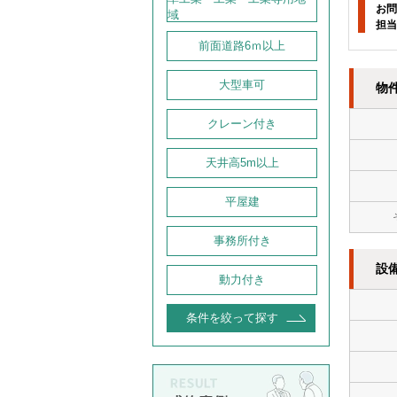
お問
域
担当
前面道路6ｍ以上
大型車可
物
クレーン付き
天井高5m以上
平屋建
事務所付き
設
動力付き
条件を絞って探す