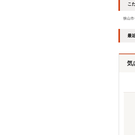
こ
狭山市
最
気