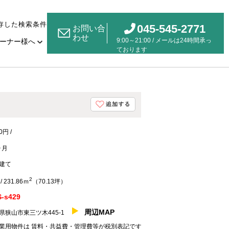
存した検索条件
045-545-2771
お問い合
わせ
9:00～21:00 / メールは24時間承っ
ーナー様へ
ております
0円 /
ヶ月
建て
2
/ 231.86ｍ
（70.13坪）
-s429
周辺MAP
県狭山市東三ツ木445-1
業用物件は 賃料・共益費・管理費等が税別表記です