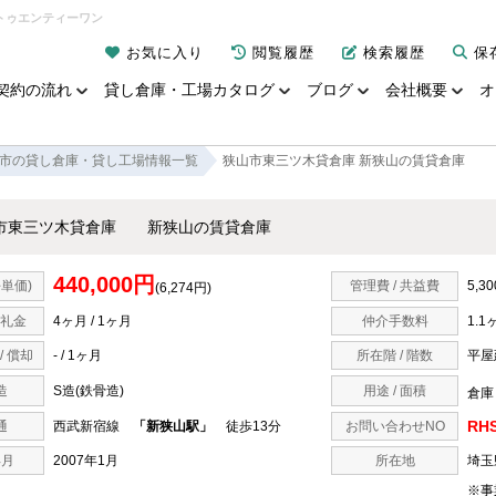
トゥエンティーワン
お気に入り
閲覧履歴
検索履歴
保
契約の流れ
貸し倉庫・工場カタログ
ブログ
会社概要
オ
市の貸し倉庫・貸し工場情報一覧
狭山市東三ツ木貸倉庫 新狭山の賃貸倉庫
市東三ツ木貸倉庫 新狭山の賃貸倉庫
440,000円
単価)
管理費 / 共益費
5,30
(6,274円)
 礼金
4ヶ月 / 1ヶ月
仲介手数料
1.1
/ 償却
- / 1ヶ月
所在階 / 階数
平屋
造
S造(鉄骨造)
用途 / 面積
倉庫 
RHS
通
西武新宿線
「新狭山駅」
徒歩13分
お問い合わせNO
年月
2007年1月
所在地
埼玉
※事