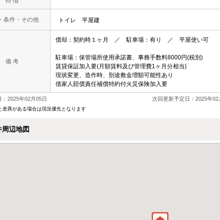
特 徴
・条件・その他
トイレ
平屋建
償却：契約時１ヶ月 ／ 駐車場：有り ／ 平屋使い可
駐車場：保管場所使用承諾書、事務手数料8000円(税別)
備 考
賃貸保証加入要(月額賃料及び管理費1ヶ月分相当)
現状変更、造作時、別途敷金増額可能性あり
借家人賠償責任補償特約付火災保険加入要
：2025年02月05日
次回更新予定日：2025年02
と差異がある場合は現況優先となります
件周辺地図