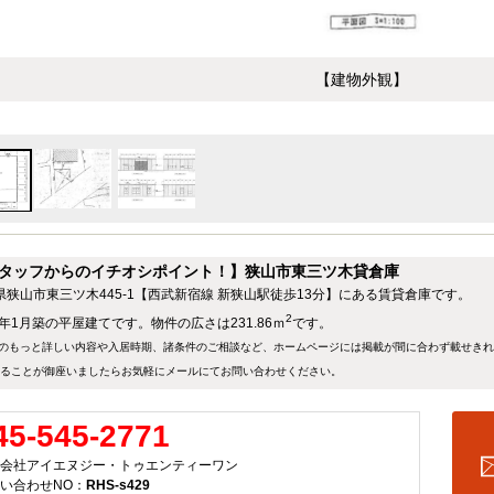
【建物外観】
タッフからのイチオシポイント！】狭山市東三ツ木貸倉庫
県狭山市東三ツ木445-1【西武新宿線 新狭山駅徒歩13分】にある賃貸倉庫です。
2
7年1月築の平屋建てです。物件の広さは231.86ｍ
です。
のもっと詳しい内容や入居時期、諸条件のご相談など、ホームページには掲載が間に合わず載せき
ることが御座いましたらお気軽にメールにて
お問い合わせ
ください。
45-545-2771
会社アイエヌジー・トゥエンティーワン
い合わせNO：
RHS-s429