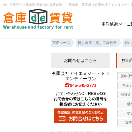
狭山市東三ツ木貸倉庫 新狭山の賃貸倉庫！｜貸倉庫・貸工場は有限会社アイエヌジー・
条件検索
ご
TOPページ
貸し倉庫・貸し工場検索
狭山
お問合せはこちら
狭山
有限会社アイエヌジー・トゥ
賃料(坪
エンティーワン
045-545-2771
敷金 /
お問い合わせNO：
RHS-s429
保証金 
お問合せの際はこちらの番号を
担当者にお伝えください
構
交
築