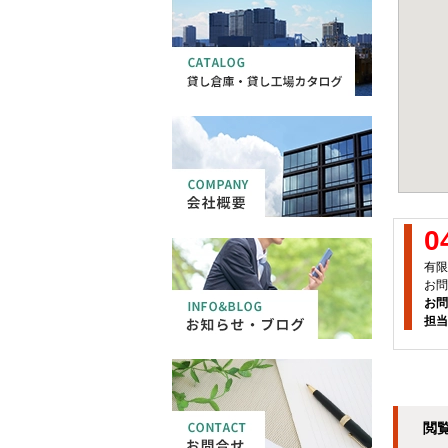
0
有限
お問
お問
担当
閲