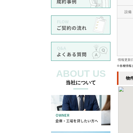
設備
情報更新日
※各種情報
ABOUT US
物
当社について