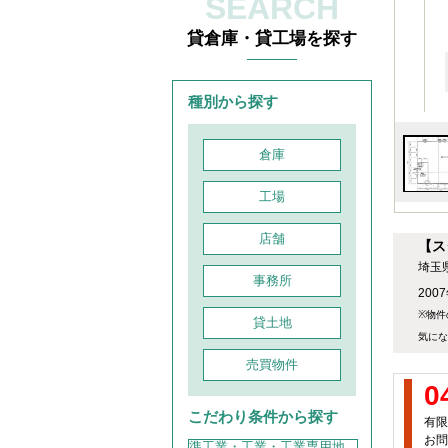
SEARCH
貸倉庫・貸工場を探す
種別から探す
倉庫
工場
店舗
【ス
埼玉
事務所
200
※物件
貸土地
気にな
売買物件
0
こだわり条件から探す
有限
お問
準工業・工業・工業専用地