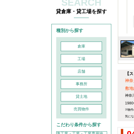
SEARCH
貸倉庫・貸工場を探す
種別から探す
倉庫
工場
店舗
【ス
神奈
事務所
敷地
神奈
貸土地
198
売買物件
※物件
気にな
こだわり条件から探す
0
準工業・工業・工業専用地