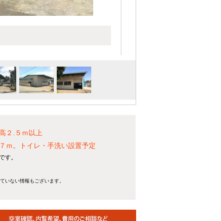
高２.５ｍ以上
７ｍ。トイレ・手洗い設置予定
庫です。
れていない情報もございます。