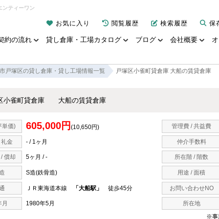
エンティーワン
お気に入り
閲覧履歴
検索履歴
保
契約の流れ
貸し倉庫・工場カタログ
ブログ
会社概要
オ
市戸塚区の貸し倉庫・貸し工場情報一覧
戸塚区小雀町貸倉庫 大船の賃貸倉庫
区小雀町貸倉庫 大船の賃貸倉庫
605,000円
坪単価)
管理費 / 共益費
(10,650円)
/ 礼金
- / 1ヶ月
仲介手数料
/ 償却
5ヶ月 / -
所在階 / 階数
造
S造(鉄骨造)
用途 / 面積
通
ＪＲ東海道本線
「大船駅」
徒歩45分
お問い合わせNO
年月
1980年5月
所在地
※事