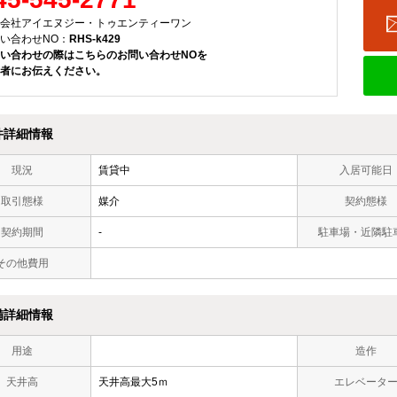
会社アイエヌジー・トゥエンティーワン
い合わせNO：
RHS-k429
い合わせの際はこちらのお問い合わせNOを
者にお伝えください。
件詳細情報
現況
賃貸中
入居可能日
取引態様
媒介
契約態様
契約期間
-
駐車場・近隣駐
その他費用
備詳細情報
用途
造作
天井高
天井高最大5ｍ
エレベータ