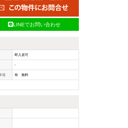
LINEでお問い合わせ
即入居可
-
車場
有 無料
ー