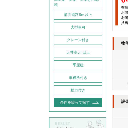
域
有限
お問
前面道路6ｍ以上
お問
担当
大型車可
クレーン付き
物
天井高5m以上
平屋建
事務所付き
動力付き
設
条件を絞って探す