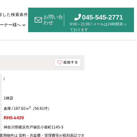
存した検索条件
045-545-2771
お問い合
わせ
9:00～21:00 / メールは24時間承っ
ーナー様へ
ております
/
1棟貸
2
倉庫 / 187.82ｍ
（56.81坪）
RHS-k429
神奈川県横浜市戸塚区小雀町1145-3
業用物件は 賃料・共益費・管理費等が税別表記です