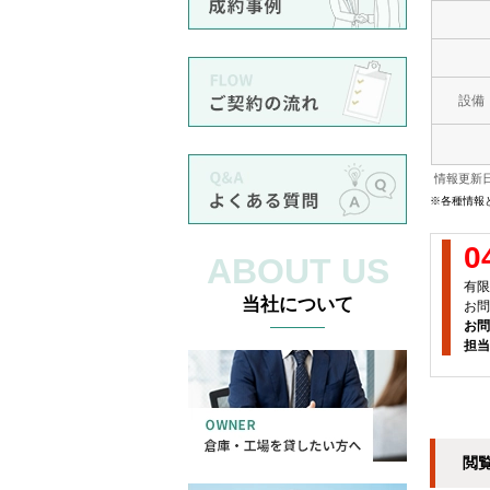
設備
情報更新日
※各種情報
0
ABOUT US
有限
当社について
お問
お問
担当
閲