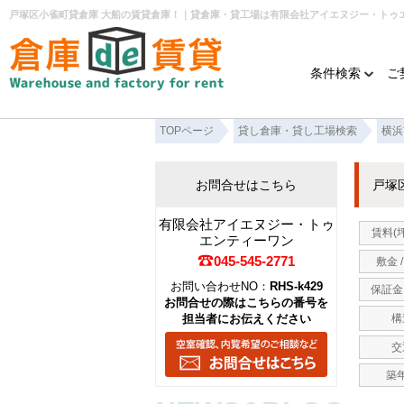
戸塚区小雀町貸倉庫 大船の賃貸倉庫！｜貸倉庫・貸工場は有限会社アイエヌジー・トゥ
条件検索
ご
TOPページ
貸し倉庫・貸し工場検索
横浜
お問合せはこちら
戸塚
有限会社アイエヌジー・トゥ
賃料(
エンティーワン
045-545-2771
敷金 
お問い合わせNO：
RHS-k429
保証金 
お問合せの際はこちらの番号を
担当者にお伝えください
構
交
築