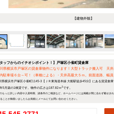
【建物外観】
タッフからのイチオシポイント！】戸塚区小雀町貸倉庫
川県横浜市戸塚区の貸倉庫物件になります！大型トラック搬入可 天井
内駐車場６台～可！（車種による）・天井高最大５ｍ。前面道路、幅員
川県横浜市戸塚区小雀町1145-3【ＪＲ東海道本線 大船駅徒歩45分】にある賃貸倉
2
0年5月築の1棟貸です。物件の広さは187.82ｍ
です。
のもっと詳しい内容や入居時期、諸条件のご相談など、ホームページには掲載が間に合わず載せき
ることが御座いましたらお気軽にメールにて
お問い合わせ
ください。
45-545-2771