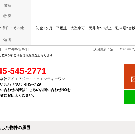
業種
特 徴
・条件・その他
礼金1ヶ月
平屋建
大型車可
天井高5m以上
駐車場5台
備 考
-
：2025年02月07日
次回更新予定日：2025年02
と差異がある場合は現況優先となります
45-545-2771
会社アイエヌジー・トゥエンティーワン
い合わせNO：
RHS-k429
い合わせの際はこちらのお問い合わせNOを
者にお伝えください。
覧した物件の履歴