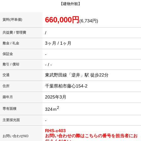
【建物外観】
660,000円
賃料(坪単価)
(6,734円)
/
共益費 / 管理費
3ヶ月 / 1ヶ月
敷金 / 礼金
-
保証金
- / -
敷引 / 償却
東武野田線「逆井」駅 徒歩22分
交通
千葉県柏市藤心154-2
住所
2025年3月
築年月
2
324ｍ
専有面積
-
主要採光面
RHS-c403
お問い合わせの際はこちらの番号を担当者にお
お問い合わせNO