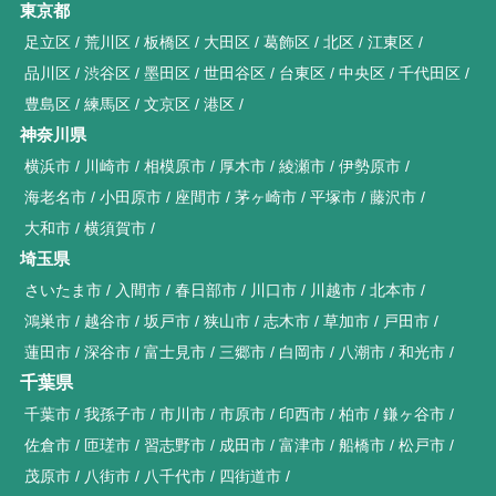
東京都
足立区
荒川区
板橋区
大田区
葛飾区
北区
江東区
品川区
渋谷区
墨田区
世田谷区
台東区
中央区
千代田区
豊島区
練馬区
文京区
港区
神奈川県
横浜市
川崎市
相模原市
厚木市
綾瀬市
伊勢原市
海老名市
小田原市
座間市
茅ヶ崎市
平塚市
藤沢市
大和市
横須賀市
埼玉県
さいたま市
入間市
春日部市
川口市
川越市
北本市
鴻巣市
越谷市
坂戸市
狭山市
志木市
草加市
戸田市
蓮田市
深谷市
富士見市
三郷市
白岡市
八潮市
和光市
千葉県
千葉市
我孫子市
市川市
市原市
印西市
柏市
鎌ヶ谷市
佐倉市
匝瑳市
習志野市
成田市
富津市
船橋市
松戸市
茂原市
八街市
八千代市
四街道市