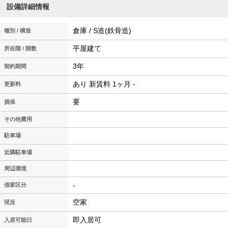
設備詳細情報
倉庫 / S造(鉄骨造)
種別 / 構造
平屋建て
所在階 / 階数
3年
契約期間
あり 新賃料 1ヶ月 -
更新料
要
損保
その他費用
駐車場
近隣駐車場
周辺環境
-
借家区分
空家
現況
即入居可
入居可能日