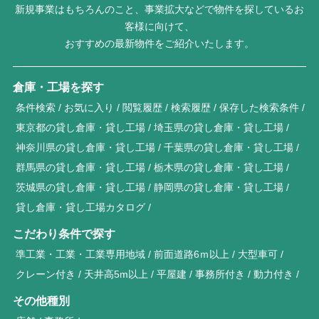
新規事業はもちろんのこと、事業拡大などで物件を探しているお
客様に向けて、
おすすめの最新物件をご紹介いたします。
倉庫・工場を探す
条件検索
お気に入り
閲覧履歴
検索履歴
保存した検索条件
東京都の貸し倉庫・貸し工場
埼玉県の貸し倉庫・貸し工場
神奈川県の貸し倉庫・貸し工場
千葉県の貸し倉庫・貸し工場
群馬県の貸し倉庫・貸し工場
栃木県の貸し倉庫・貸し工場
茨城県の貸し倉庫・貸し工場
静岡県の貸し倉庫・貸し工場
貸し倉庫・貸し工場カタログ
こだわり条件で探す
準工業・工業・工業専用地域
前面道路6ｍ以上
大型車可
クレーン付き
天井高5m以上
平屋建
事務所付き
動力付き
その他種別