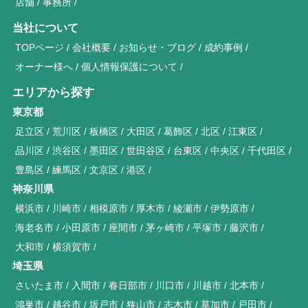
店舗
事務所
当社について
TOPページ
会社概要
お知らせ・ブログ
成約事例
オーナー様へ
個人情報保護について
エリアから探す
東京都
足立区
荒川区
板橋区
大田区
葛飾区
北区
江東区
品川区
渋谷区
墨田区
世田谷区
台東区
中央区
千代田区
豊島区
練馬区
文京区
港区
神奈川県
横浜市
川崎市
相模原市
厚木市
綾瀬市
伊勢原市
海老名市
小田原市
座間市
茅ヶ崎市
平塚市
藤沢市
大和市
横須賀市
埼玉県
さいたま市
入間市
春日部市
川口市
川越市
北本市
鴻巣市
越谷市
坂戸市
狭山市
志木市
草加市
戸田市