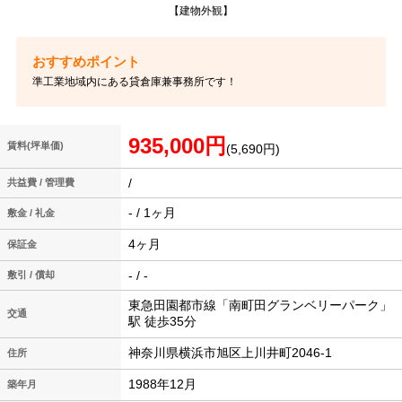
【建物外観】
準工業地域内にある貸倉庫兼事務所です！
935,000円
賃料(坪単価)
(5,690円)
/
共益費 / 管理費
- / 1ヶ月
敷金 / 礼金
4ヶ月
保証金
- / -
敷引 / 償却
東急田園都市線「南町田グランベリーパーク」
交通
駅 徒歩35分
神奈川県横浜市旭区上川井町2046-1
住所
1988年12月
築年月