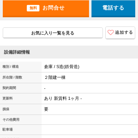
電話する
無料
お気に入り一覧を見る
設備詳細情報
倉庫 / S造(鉄骨造)
種別 / 構造
２階建一棟
所在階 / 階数
-
契約期間
あり 新賃料 1ヶ月 -
更新料
要
損保
その他費用
駐車場