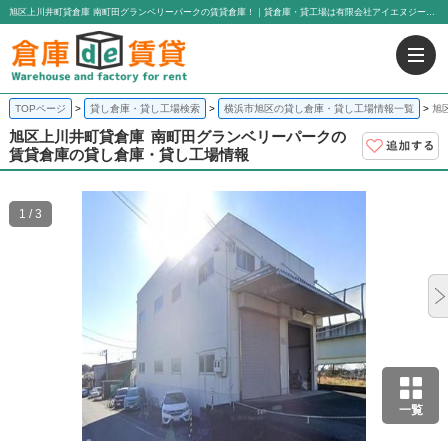
旭区上川井町貸倉庫 南町田グランベリーパークの賃貸倉庫！｜貸倉庫・貸工場は有限会社アイエヌジー・トゥエンティーワン
TOPページ
貸し倉庫・貸し工場検索
横浜市旭区の貸し倉庫・貸し工場情報一覧
旭
旭区上川井町貸倉庫
南町田グランベリーパークの
賃貸倉庫の貸し倉庫・貸し工場情報
1 / 3
一覧