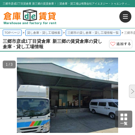
三郷市彦成1丁目貸倉庫 新三郷の賃貸倉庫！｜貸倉庫・貸工場は有限会社アイエヌジー・トゥエンティーワン
TOPページ
貸し倉庫・貸し工場検索
三郷市の貸し倉庫・貸し工場情報一覧
三郷市
三郷市彦成1丁目貸倉庫
新三郷の賃貸倉庫の貸し
倉庫・貸し工場情報
1 / 3
一覧