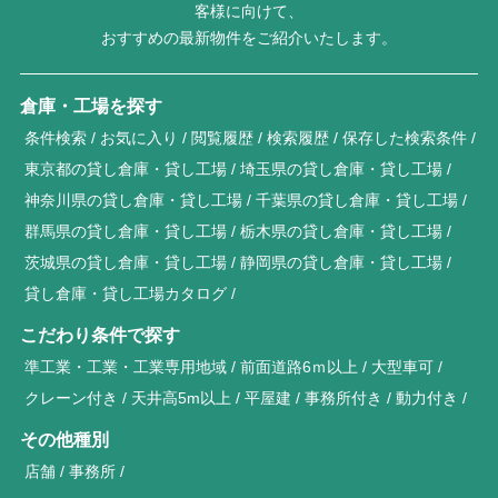
客様に向けて、
おすすめの最新物件をご紹介いたします。
倉庫・工場を探す
条件検索
お気に入り
閲覧履歴
検索履歴
保存した検索条件
東京都の貸し倉庫・貸し工場
埼玉県の貸し倉庫・貸し工場
神奈川県の貸し倉庫・貸し工場
千葉県の貸し倉庫・貸し工場
群馬県の貸し倉庫・貸し工場
栃木県の貸し倉庫・貸し工場
茨城県の貸し倉庫・貸し工場
静岡県の貸し倉庫・貸し工場
貸し倉庫・貸し工場カタログ
こだわり条件で探す
準工業・工業・工業専用地域
前面道路6ｍ以上
大型車可
クレーン付き
天井高5m以上
平屋建
事務所付き
動力付き
その他種別
店舗
事務所