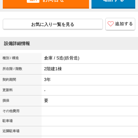
お気に入り一覧を見る
設備詳細情報
倉庫 / S造(鉄骨造)
種別 / 構造
2階建1棟
所在階 / 階数
3年
契約期間
-
更新料
要
損保
その他費用
駐車場
近隣駐車場