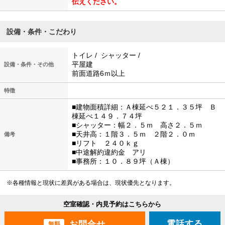
伝えください。
設備・条件・こだわり
トイレ / シャッター /
平屋建
設備・条件・その他
前面道路6ｍ以上
特徴
■建物面積詳細：Ａ棟延べ５２１．３５坪 Ｂ
棟延べ１４９．７４坪
■シャッター：幅２．５ｍ 高さ２．５ｍ
■天井高：１階３．５ｍ ２階２．０ｍ
備考
■リフト ２４０ｋｇ
■中途解約違約金 アリ
■事務所：１０．８９坪（Ａ棟）
※各種情報と現状に差異がある場合は、現状優先となります。
空室確認・内見予約はこちらから
電話する
無料