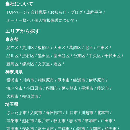
当社について
TOPページ
会社概要
お知らせ・ブログ
成約事例
オーナー様へ
個人情報保護について
エリアから探す
東京都
足立区
荒川区
板橋区
大田区
葛飾区
北区
江東区
品川区
渋谷区
墨田区
世田谷区
台東区
中央区
千代田区
豊島区
練馬区
文京区
港区
神奈川県
横浜市
川崎市
相模原市
厚木市
綾瀬市
伊勢原市
海老名市
小田原市
座間市
茅ヶ崎市
平塚市
藤沢市
大和市
横須賀市
埼玉県
さいたま市
入間市
春日部市
川口市
川越市
北本市
鴻巣市
越谷市
坂戸市
狭山市
志木市
草加市
戸田市
蓮田市
深谷市
富士見市
三郷市
白岡市
八潮市
和光市