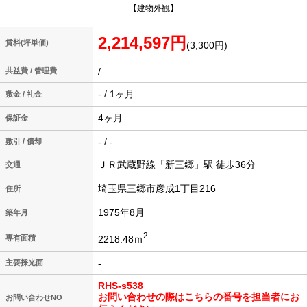
【建物外観】
2,214,597円
賃料(坪単価)
(3,300円)
/
共益費 / 管理費
- / 1ヶ月
敷金 / 礼金
4ヶ月
保証金
- / -
敷引 / 償却
ＪＲ武蔵野線「新三郷」駅 徒歩36分
交通
埼玉県三郷市彦成1丁目216
住所
1975年8月
築年月
2
2218.48ｍ
専有面積
-
主要採光面
RHS-s538
お問い合わせの際はこちらの番号を担当者にお
お問い合わせNO