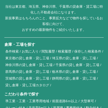
当社は東京都、埼玉県、神奈川県、千葉県の貸倉庫・貸工場に特
化した不動産会社になります。
新規事業はもちろんのこと、事業拡大などで物件を探しているお
客様に向けて、
おすすめの最新物件をご紹介いたします。
倉庫・工場を探す
条件検索
お気に入り
閲覧履歴
検索履歴
保存した検索条件
東京都の貸し倉庫・貸し工場
埼玉県の貸し倉庫・貸し工場
神奈川県の貸し倉庫・貸し工場
千葉県の貸し倉庫・貸し工場
群馬県の貸し倉庫・貸し工場
栃木県の貸し倉庫・貸し工場
茨城県の貸し倉庫・貸し工場
静岡県の貸し倉庫・貸し工場
貸し倉庫・貸し工場カタログ
こだわり条件で探す
準工業・工業・工業専用地域
前面道路6ｍ以上
大型車可
クレーン付き
天井高5m以上
平屋建
事務所付き
動力付き