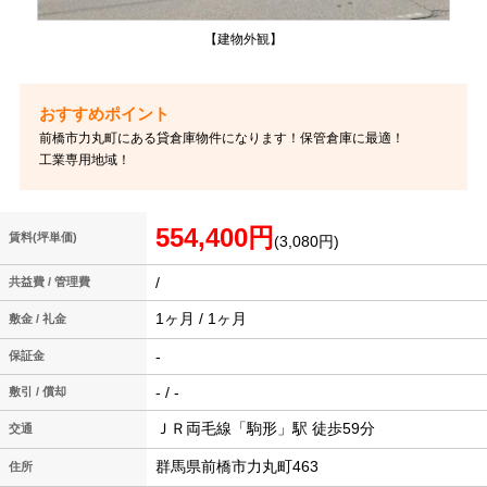
【建物外観】
前橋市力丸町にある貸倉庫物件になります！保管倉庫に最適！
工業専用地域！
554,400円
賃料(坪単価)
(3,080円)
/
共益費 / 管理費
1ヶ月 / 1ヶ月
敷金 / 礼金
-
保証金
- / -
敷引 / 償却
ＪＲ両毛線「駒形」駅 徒歩59分
交通
群馬県前橋市力丸町463
住所