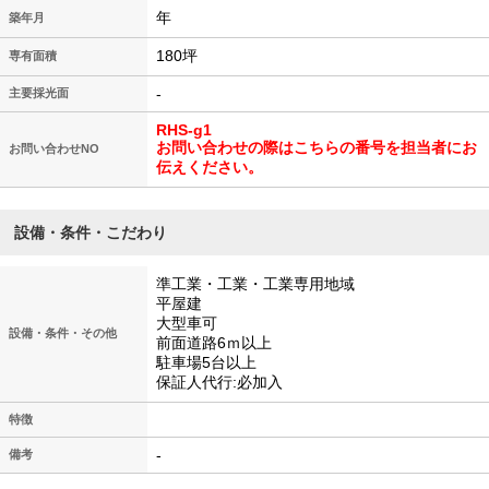
年
築年月
180坪
専有面積
-
主要採光面
RHS-g1
お問い合わせの際はこちらの番号を担当者にお
お問い合わせNO
伝えください。
設備・条件・こだわり
準工業・工業・工業専用地域
平屋建
大型車可
設備・条件・その他
前面道路6ｍ以上
駐車場5台以上
保証人代行:必加入
特徴
-
備考