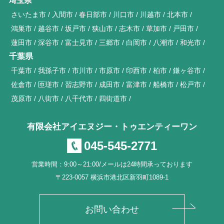
埼玉県
さいたま市
入間市
春日部市
川口市
川越市
北本市
鴻巣市
越谷市
坂戸市
狭山市
志木市
草加市
戸田市
蓮田市
深谷市
富士見市
三郷市
白岡市
八潮市
和光市
千葉県
千葉市
我孫子市
市川市
市原市
印西市
柏市
鎌ヶ谷市
佐倉市
匝瑳市
習志野市
成田市
富津市
船橋市
松戸市
茂原市
八街市
八千代市
四街道市
有限会社アイエヌジー・トゥエンティーワン
045-545-2771
営業時間：9:00～21:00/メールは24時間承っております
〒223-0057 横浜市港北区新羽町1089-1
お問い合わせ