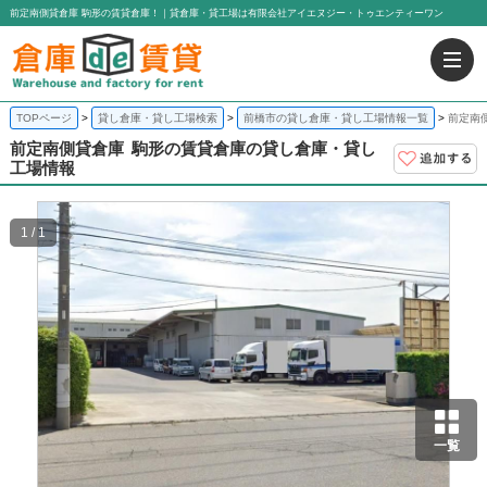
前定南側貸倉庫 駒形の賃貸倉庫！｜貸倉庫・貸工場は有限会社アイエヌジー・トゥエンティーワン
TOPページ
貸し倉庫・貸し工場検索
前橋市の貸し倉庫・貸し工場情報一覧
前定南
前定南側貸倉庫
駒形の賃貸倉庫の貸し倉庫・貸し
工場情報
1 / 1
一覧