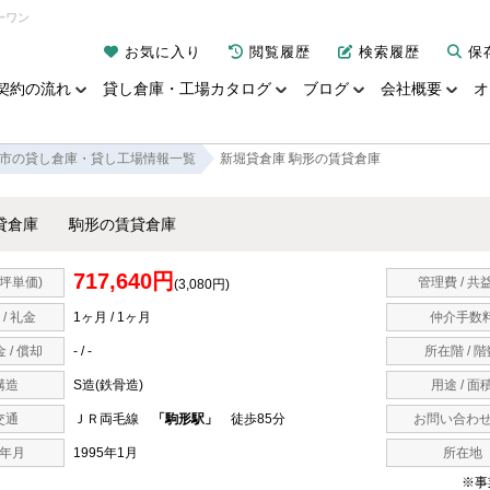
ーワン
お気に入り
閲覧履歴
検索履歴
保
契約の流れ
貸し倉庫・工場カタログ
ブログ
会社概要
オ
市の貸し倉庫・貸し工場情報一覧
新堀貸倉庫 駒形の賃貸倉庫
貸倉庫 駒形の賃貸倉庫
717,640円
坪単価)
管理費 / 共
(3,080円)
 / 礼金
1ヶ月 / 1ヶ月
仲介手数
 / 償却
- / -
所在階 / 
構造
S造(鉄骨造)
用途 / 面
交通
ＪＲ両毛線
「駒形駅」
徒歩85分
お問い合わせ
年月
1995年1月
所在地
※事