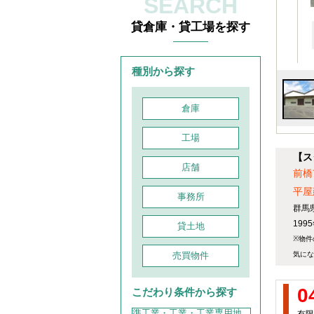
SEARCH
貸倉庫・貸工場を探す
種別から探す
倉庫
工場
【ス
店舗
前橋
平屋
事務所
群馬
19
貸土地
※物件
売買物件
気にな
0
こだわり条件から探す
準工業・工業・工業専用地