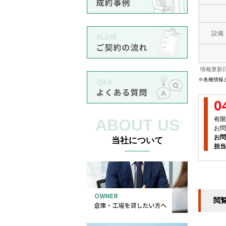
設備
情報更新日
※各種情報
0
有限
ABOUT US
お問
お問
当社について
担当
閲