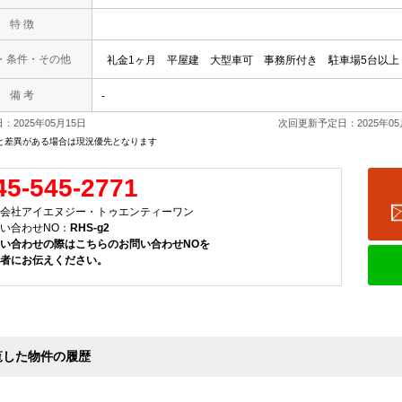
特 徴
・条件・その他
礼金1ヶ月
平屋建
大型車可
事務所付き
駐車場5台以上
備 考
-
：2025年05月15日
次回更新予定日：2025年05
と差異がある場合は現況優先となります
45-545-2771
会社アイエヌジー・トゥエンティーワン
い合わせNO：
RHS-g2
い合わせの際はこちらのお問い合わせNOを
者にお伝えください。
覧した物件の履歴