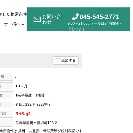
存した検索条件
045-545-2771
お問い合
わせ
9:00～21:00 / メールは24時間承っ
ーナー様へ
ております
益費
/
料
1.1ヶ月
階数
1階平屋建 1棟貸
積
倉庫 / 233坪（233坪）
RHS-g2
NO
群馬県前橋市新堀町193-2
業用物件は 賃料・共益費・管理費等が税別表記です