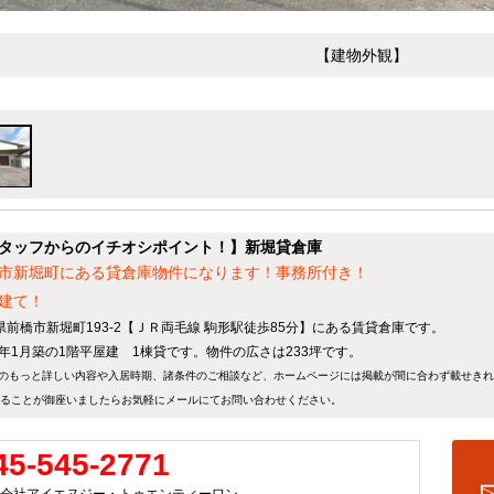
【建物外観】
タッフからのイチオシポイント！】新堀貸倉庫
市新堀町にある貸倉庫物件になります！事務所付き！
建て！
県前橋市新堀町193-2【ＪＲ両毛線 駒形駅徒歩85分】にある賃貸倉庫です。
95年1月築の1階平屋建 1棟貸です。物件の広さは233坪です。
のもっと詳しい内容や入居時期、諸条件のご相談など、ホームページには掲載が間に合わず載せき
ることが御座いましたらお気軽にメールにて
お問い合わせ
ください。
45-545-2771