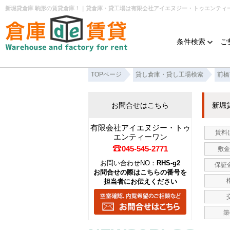
新堀貸倉庫 駒形の賃貸倉庫！｜貸倉庫・貸工場は有限会社アイエヌジー・トゥエンティ
条件検索
ご
TOPページ
貸し倉庫・貸し工場検索
前橋
お問合せはこちら
新堀
有限会社アイエヌジー・トゥ
賃料(
エンティーワン
045-545-2771
敷金
お問い合わせNO：
RHS-g2
保証金
お問合せの際はこちらの番号を
担当者にお伝えください
築