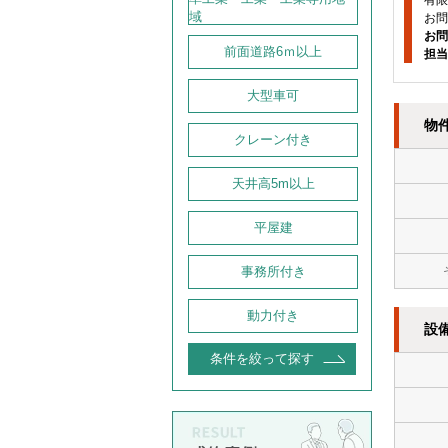
有限
域
お問
お問
前面道路6ｍ以上
担当
大型車可
物
クレーン付き
天井高5m以上
平屋建
事務所付き
動力付き
設
条件を絞って探す