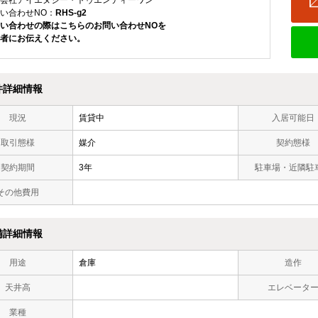
会社アイエヌジー・トゥエンティーワン
い合わせNO：
RHS-g2
い合わせの際はこちらのお問い合わせNOを
者にお伝えください。
件詳細情報
現況
賃貸中
入居可能日
取引態様
媒介
契約態様
契約期間
3年
駐車場・近隣駐
その他費用
備詳細情報
用途
倉庫
造作
天井高
エレベータ
業種