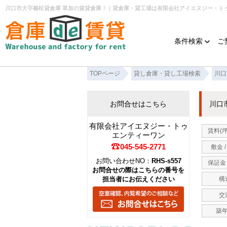
川口市大字榛松貸倉庫 草加の賃貸倉庫！｜貸倉庫・貸工場は有限会社アイエヌジー・ト
条件検索
ご
TOPページ
貸し倉庫・貸し工場検索
川口
お問合せはこちら
川口
有限会社アイエヌジー・トゥ
賃料(
エンティーワン
045-545-2771
敷金 
お問い合わせNO：
RHS-s557
保証金 
お問合せの際はこちらの番号を
担当者にお伝えください
構
交
築