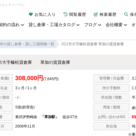
ゥエンティーワン
お気に入り
閲覧履歴
検索履歴
保
契約の流れ
貸し倉庫・工場カタログ
ブログ
会社概要
オ
市の貸し倉庫・貸し工場情報一覧
川口市大字榛松貸倉庫 草加の賃貸倉庫
市大字榛松貸倉庫 草加の賃貸倉庫
308,000円
坪単価)
管理費 / 共益費
3,
(7,645円)
/ 礼金
3ヶ月 / 1ヶ月
仲介手数料
1
/ 償却
- / -
所在階 / 階数
平
造
S造(鉄骨造)
用途 / 面積
倉庫
R
通
東武伊勢崎線
「草加駅」
徒歩37分
お問い合わせNO
年月
2008年11月
所在地
埼
※事