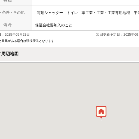
特 徴
・条件・その他
電動シャッター
トイレ
準工業・工業・工業専用地域
平
備 考
保証会社要加入のこと
：2025年05月29日
次回更新予定日：2025年06
と差異がある場合は現況優先となります
件周辺地図