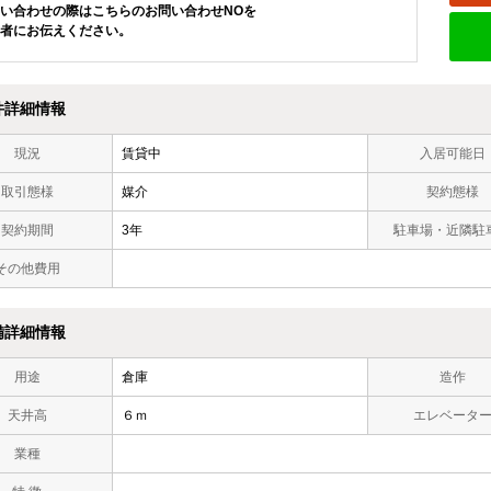
い合わせの際はこちらのお問い合わせNOを
者にお伝えください。
件詳細情報
現況
賃貸中
入居可能日
取引態様
媒介
契約態様
契約期間
3年
駐車場・近隣駐
その他費用
備詳細情報
用途
倉庫
造作
天井高
６ｍ
エレベータ
業種