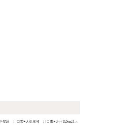
平屋建
川口市+大型車可
川口市+天井高5m以上