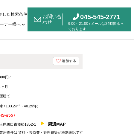
存した検索条件
045-545-2771
お問い合
わせ
9:00～21:00 / メールは24時間承っ
ーナー様へ
ております
300円 /
.1ヶ月
屋建て
2
 / 133.2ｍ
（40.29坪）
HS-s557
周辺MAP
玉県川口市榛松1852-1
業用物件は 賃料・共益費・管理費等が税別表記です