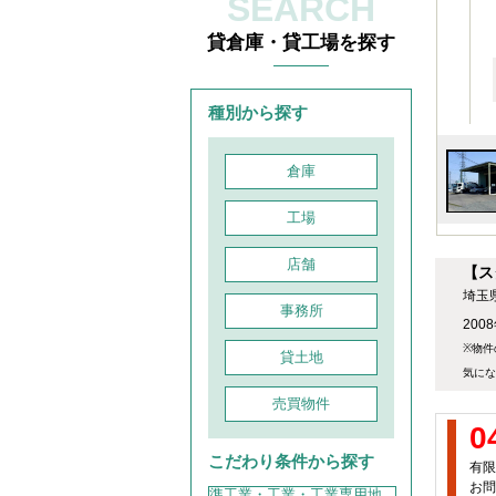
SEARCH
貸倉庫・貸工場を探す
種別から探す
倉庫
工場
店舗
【ス
埼玉
事務所
200
※物件
貸土地
気にな
売買物件
0
こだわり条件から探す
有限
お問
準工業・工業・工業専用地