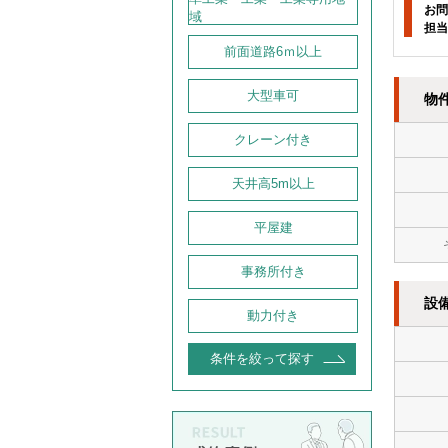
お問
域
担当
前面道路6ｍ以上
大型車可
物
クレーン付き
天井高5m以上
平屋建
事務所付き
設
動力付き
条件を絞って探す