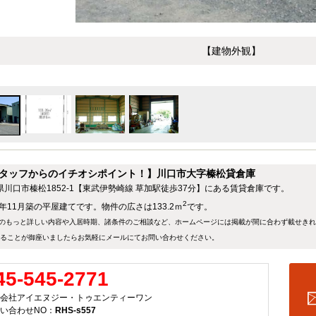
【建物外観】
タッフからのイチオシポイント！】川口市大字榛松貸倉庫
県川口市榛松1852-1【東武伊勢崎線 草加駅徒歩37分】にある賃貸倉庫です。
2
8年11月築の平屋建てです。物件の広さは133.2ｍ
です。
のもっと詳しい内容や入居時期、諸条件のご相談など、ホームページには掲載が間に合わず載せき
ることが御座いましたらお気軽にメールにて
お問い合わせ
ください。
45-545-2771
会社アイエヌジー・トゥエンティーワン
い合わせNO：
RHS-s557