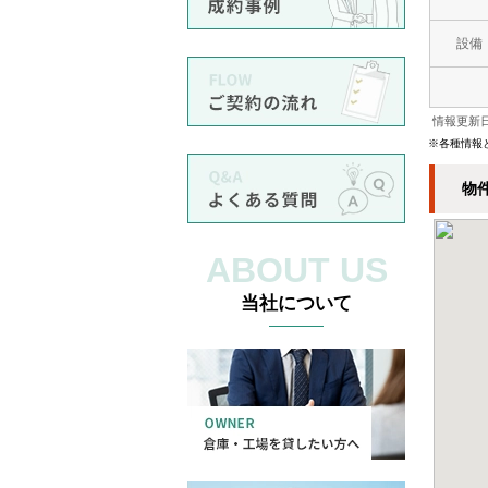
設備
情報更新日
※各種情報
物
ABOUT US
当社について