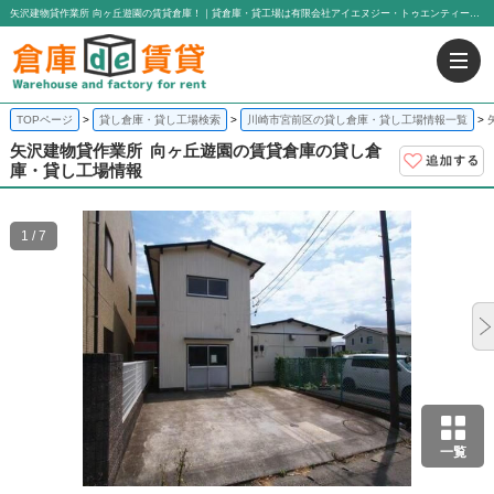
矢沢建物貸作業所 向ヶ丘遊園の賃貸倉庫！｜貸倉庫・貸工場は有限会社アイエヌジー・トゥエンティーワン
TOPページ
貸し倉庫・貸し工場検索
川崎市宮前区の貸し倉庫・貸し工場情報一覧
矢沢建物貸作業所
向ヶ丘遊園の賃貸倉庫の貸し倉
庫・貸し工場情報
1 / 7
一覧