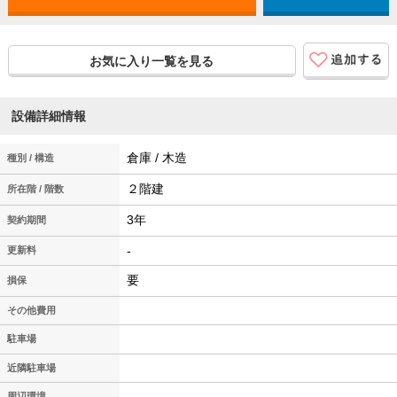
お気に入り一覧を見る
設備詳細情報
倉庫 / 木造
種別 / 構造
２階建
所在階 / 階数
3年
契約期間
-
更新料
要
損保
その他費用
駐車場
近隣駐車場
周辺環境