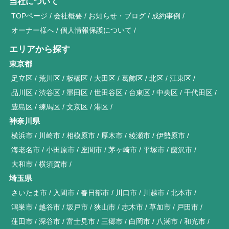
当社について
TOPページ
会社概要
お知らせ・ブログ
成約事例
オーナー様へ
個人情報保護について
エリアから探す
東京都
足立区
荒川区
板橋区
大田区
葛飾区
北区
江東区
品川区
渋谷区
墨田区
世田谷区
台東区
中央区
千代田区
豊島区
練馬区
文京区
港区
神奈川県
横浜市
川崎市
相模原市
厚木市
綾瀬市
伊勢原市
海老名市
小田原市
座間市
茅ヶ崎市
平塚市
藤沢市
大和市
横須賀市
埼玉県
さいたま市
入間市
春日部市
川口市
川越市
北本市
鴻巣市
越谷市
坂戸市
狭山市
志木市
草加市
戸田市
蓮田市
深谷市
富士見市
三郷市
白岡市
八潮市
和光市