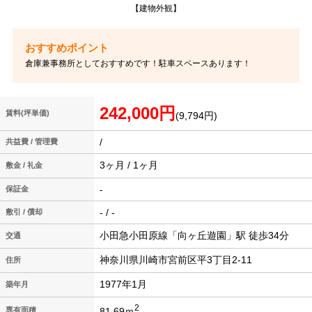
【建物外観】
倉庫兼事務所としておすすめです！駐車スペースあります！
242,000円
賃料(坪単価)
(9,794円)
/
共益費 / 管理費
3ヶ月 / 1ヶ月
敷金 / 礼金
-
保証金
- / -
敷引 / 償却
小田急小田原線「向ヶ丘遊園」駅 徒歩34分
交通
神奈川県川崎市宮前区平3丁目2-11
住所
1977年1月
築年月
2
81.69ｍ
専有面積