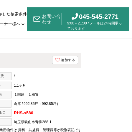
存した検索条件
045-545-2771
お問い合
わせ
9:00～21:00 / メールは24時間承っ
ーナー様へ
ております
益費
/
料
1.1ヶ月
数
１階建 １棟貸
積
倉庫 / 992.85坪（992.85坪）
RHS-s580
NO
埼玉県狭山市青柳288-1
業用物件は 賃料・共益費・管理費等が税別表記です