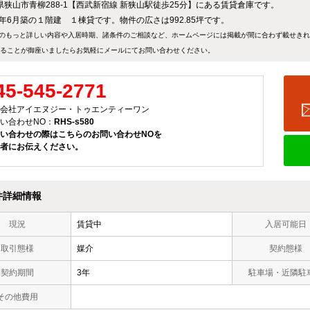
県狭山市青柳288-1【西武新宿線 新狭山駅徒歩25分】にある賃貸倉庫です。
71年6月築の１階建 １棟貸です。物件の広さは992.85坪です。
のもっと詳しい内容や入居時期、諸条件のご相談など、ホームページには掲載が間に合わず載せき
ることが御座いましたらお気軽にメールにて
お問い合わせ
ください。
45-545-2771
会社アイエヌジー・トゥエンティーワン
い合わせNO：
RHS-s580
い合わせの際はこちらのお問い合わせNOを
者にお伝えください。
件詳細情報
現況
賃貸中
入居可能日
取引態様
媒介
契約態様
契約期間
3年
駐車場・近隣駐
その他費用