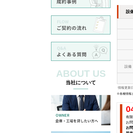
設
設備
ABOUT US
当社について
情報更新日
※各種情報
0
有限
お問
お問