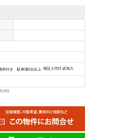
ー
保証人代行:必加入
務所付き
駐車場5台以上
月18日