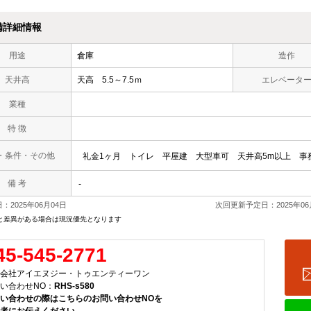
備詳細情報
用途
倉庫
造作
天井高
天高 5.5～7.5ｍ
エレベータ
業種
特 徴
・条件・その他
礼金1ヶ月
トイレ
平屋建
大型車可
天井高5m以上
事
備 考
-
：2025年06月04日
次回更新予定日：2025年06
と差異がある場合は現況優先となります
45-545-2771
会社アイエヌジー・トゥエンティーワン
い合わせNO：
RHS-s580
い合わせの際はこちらのお問い合わせNOを