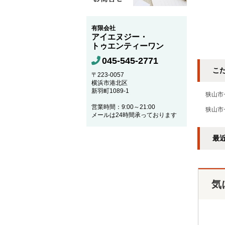
有限会社
アイエヌジー・
トゥエンティーワン
045-545-2771
こ
〒223-0057
横浜市港北区
新羽町1089-1
狭山市
営業時間：9:00～21:00
狭山市
メールは24時間承っております
最
気