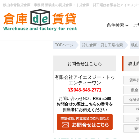
狭山市青柳貸倉庫・事務所 新狭山の賃貸倉庫！｜貸倉庫・貸工場は有限会社アイエヌジ
条件検索
ご
TOPページ
貸し倉庫・貸し工場検索
狭山
お問合せはこちら
狭山
有限会社アイエヌジー・トゥ
賃料(
エンティーワン
045-545-2771
敷金 
お問い合わせNO：
RHS-s580
保証金
お問合せの際はこちらの番号を
担当者にお伝えください
築