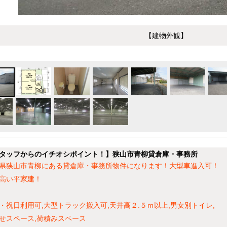
【建物外観】
タッフからのイチオシポイント！】狭山市青柳貸倉庫・事務所
県狭山市青柳にある貸倉庫・事務所物件になります！大型車進入可！
高い平家建！
・祝日利用可,大型トラック搬入可,天井高２.５ｍ以上,男女別トイレ,
せスペース,荷積みスペース