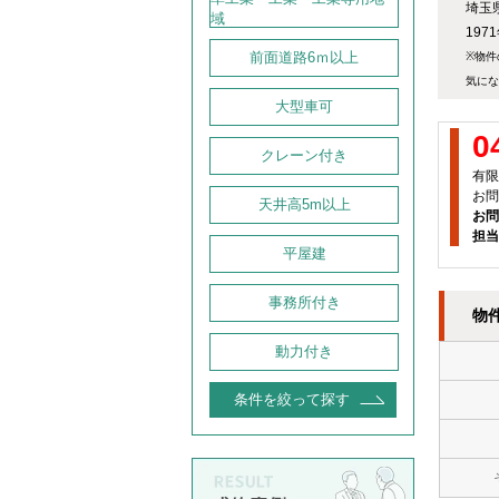
埼玉
域
19
前面道路6ｍ以上
※物件
気にな
大型車可
0
クレーン付き
有限
お問
天井高5m以上
お問
担当
平屋建
事務所付き
物
動力付き
条件を絞って探す