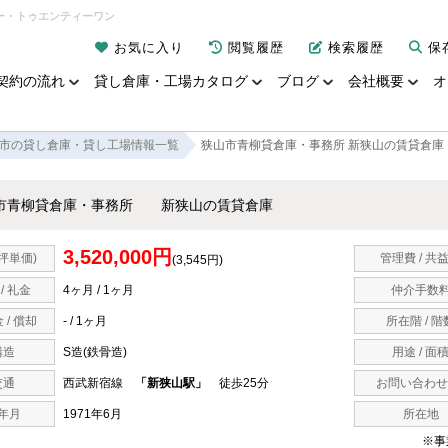
ー・トゥエンティーワン
お気に入り
閲覧履歴
検索履歴
保
契約の流れ
貸し倉庫・工場カタログ
ブログ
会社概要
オ
市の貸し倉庫・貸し工場情報一覧
狭山市青柳貸倉庫・事務所 新狭山の賃貸倉庫
市青柳貸倉庫・事務所 新狭山の賃貸倉庫
3,520,000円
坪単価)
管理費 / 共
(3,545円)
/ 礼金
4ヶ月 / 1ヶ月
仲介手数
 / 償却
- / 1ヶ月
所在階 / 階
構造
S造(鉄骨造)
用途 / 面
交通
西武新宿線
「新狭山駅」
徒歩25分
お問い合わせ
年月
1971年6月
所在地
※事