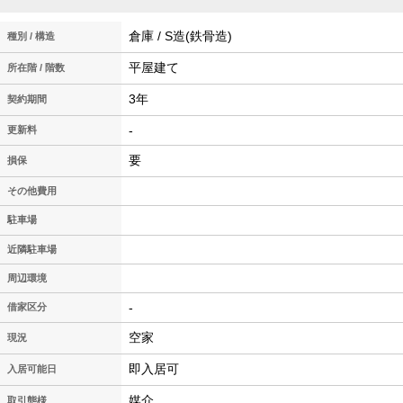
倉庫 / S造(鉄骨造)
種別 / 構造
平屋建て
所在階 / 階数
3年
契約期間
-
更新料
要
損保
その他費用
駐車場
近隣駐車場
周辺環境
-
借家区分
空家
現況
即入居可
入居可能日
媒介
取引態様