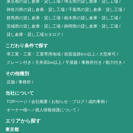
東京都の貸し倉庫・貸し工場
埼玉県の貸し倉庫・貸し工場
神奈川県の貸し倉庫・貸し工場
千葉県の貸し倉庫・貸し工場
群馬県の貸し倉庫・貸し工場
栃木県の貸し倉庫・貸し工場
茨城県の貸し倉庫・貸し工場
静岡県の貸し倉庫・貸し工場
貸し倉庫・貸し工場カタログ
こだわり条件で探す
準工業・工業・工業専用地域
前面道路6ｍ以上
大型車可
クレーン付き
天井高5m以上
平屋建
事務所付き
動力付き
その他種別
店舗
事務所
当社について
TOPページ
会社概要
お知らせ・ブログ
成約事例
オーナー様へ
個人情報保護について
エリアから探す
東京都