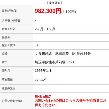
【建物外観】
982,300円
賃料(坪単価)
(4,190円)
/
共益費 / 管理費
2ヶ月 / 1ヶ月
敷金 / 礼金
-
保証金
- / -
敷引 / 償却
ＪＲ川越線「武蔵高萩」駅 徒歩56分
交通
埼玉県飯能市芦苅場369-1
住所
1995年1月
築年月
2
775ｍ
専有面積
-
主要採光面
RHS-s587
お問い合わせの際はこちらの番号を担当者にお
お問い合わせNO
伝えください。