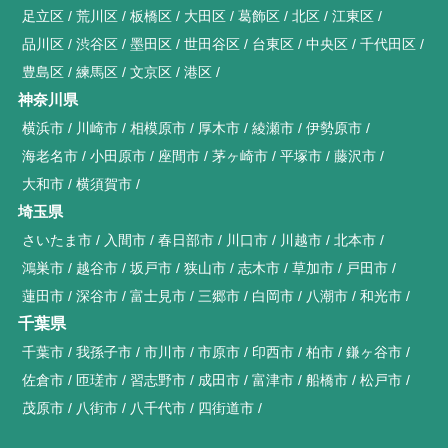
足立区
荒川区
板橋区
大田区
葛飾区
北区
江東区
品川区
渋谷区
墨田区
世田谷区
台東区
中央区
千代田区
豊島区
練馬区
文京区
港区
神奈川県
横浜市
川崎市
相模原市
厚木市
綾瀬市
伊勢原市
海老名市
小田原市
座間市
茅ヶ崎市
平塚市
藤沢市
大和市
横須賀市
埼玉県
さいたま市
入間市
春日部市
川口市
川越市
北本市
鴻巣市
越谷市
坂戸市
狭山市
志木市
草加市
戸田市
蓮田市
深谷市
富士見市
三郷市
白岡市
八潮市
和光市
千葉県
千葉市
我孫子市
市川市
市原市
印西市
柏市
鎌ヶ谷市
佐倉市
匝瑳市
習志野市
成田市
富津市
船橋市
松戸市
茂原市
八街市
八千代市
四街道市