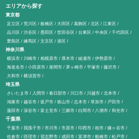
エリアから探す
東京都
足立区
荒川区
板橋区
大田区
葛飾区
北区
江東区
品川区
渋谷区
墨田区
世田谷区
台東区
中央区
千代田区
豊島区
練馬区
文京区
港区
神奈川県
横浜市
川崎市
相模原市
厚木市
綾瀬市
伊勢原市
海老名市
小田原市
座間市
茅ヶ崎市
平塚市
藤沢市
大和市
横須賀市
埼玉県
さいたま市
入間市
春日部市
川口市
川越市
北本市
鴻巣市
越谷市
坂戸市
狭山市
志木市
草加市
戸田市
蓮田市
深谷市
富士見市
三郷市
白岡市
八潮市
和光市
千葉県
千葉市
我孫子市
市川市
市原市
印西市
柏市
鎌ヶ谷市
佐倉市
匝瑳市
習志野市
成田市
富津市
船橋市
松戸市