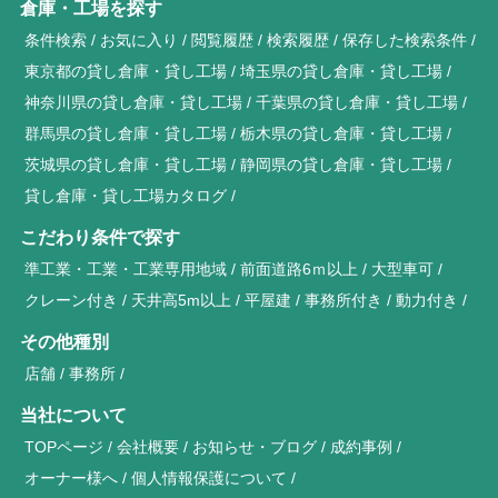
倉庫・工場を探す
条件検索
お気に入り
閲覧履歴
検索履歴
保存した検索条件
東京都の貸し倉庫・貸し工場
埼玉県の貸し倉庫・貸し工場
神奈川県の貸し倉庫・貸し工場
千葉県の貸し倉庫・貸し工場
群馬県の貸し倉庫・貸し工場
栃木県の貸し倉庫・貸し工場
茨城県の貸し倉庫・貸し工場
静岡県の貸し倉庫・貸し工場
貸し倉庫・貸し工場カタログ
こだわり条件で探す
準工業・工業・工業専用地域
前面道路6ｍ以上
大型車可
クレーン付き
天井高5m以上
平屋建
事務所付き
動力付き
その他種別
店舗
事務所
当社について
TOPページ
会社概要
お知らせ・ブログ
成約事例
オーナー様へ
個人情報保護について