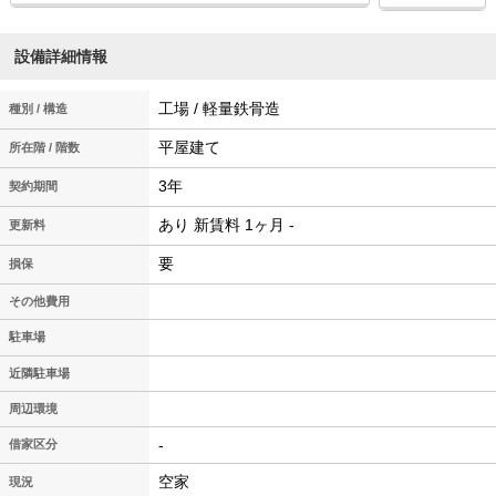
設備詳細情報
工場 / 軽量鉄骨造
種別 / 構造
平屋建て
所在階 / 階数
3年
契約期間
あり 新賃料 1ヶ月 -
更新料
要
損保
その他費用
駐車場
近隣駐車場
周辺環境
-
借家区分
空家
現況