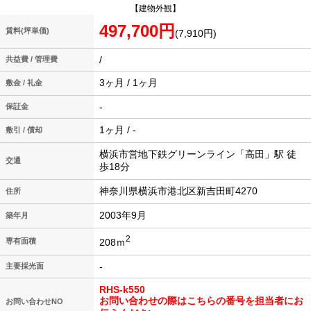
【建物外観】
497,700円
賃料(坪単価)
(7,910円)
/
共益費 / 管理費
3ヶ月 / 1ヶ月
敷金 / 礼金
-
保証金
1ヶ月 / -
敷引 / 償却
横浜市営地下鉄グリーンライン「高田」駅 徒
交通
歩18分
神奈川県横浜市港北区新吉田町4270
住所
2003年9月
築年月
2
208ｍ
専有面積
-
主要採光面
RHS-k550
お問い合わせの際はこちらの番号を担当者にお
お問い合わせNO