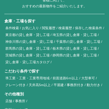
客様に向けて、
おすすめの最新物件をご紹介いたします。
倉庫・工場を探す
条件検索
お気に入り
閲覧履歴
検索履歴
保存した検索条件
東京都の貸し倉庫・貸し工場
埼玉県の貸し倉庫・貸し工場
神奈川県の貸し倉庫・貸し工場
千葉県の貸し倉庫・貸し工場
群馬県の貸し倉庫・貸し工場
栃木県の貸し倉庫・貸し工場
茨城県の貸し倉庫・貸し工場
静岡県の貸し倉庫・貸し工場
貸し倉庫・貸し工場カタログ
こだわり条件で探す
準工業・工業・工業専用地域
前面道路6ｍ以上
大型車可
クレーン付き
天井高5m以上
平屋建
事務所付き
動力付き
その他種別
店舗
事務所