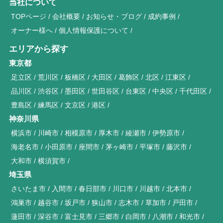
当社について
TOPページ
会社概要
お知らせ・ブログ
成約事例
オーナー様へ
個人情報保護について
エリアから探す
東京都
足立区
荒川区
板橋区
大田区
葛飾区
北区
江東区
品川区
渋谷区
墨田区
世田谷区
台東区
中央区
千代田区
豊島区
練馬区
文京区
港区
神奈川県
横浜市
川崎市
相模原市
厚木市
綾瀬市
伊勢原市
海老名市
小田原市
座間市
茅ヶ崎市
平塚市
藤沢市
大和市
横須賀市
埼玉県
さいたま市
入間市
春日部市
川口市
川越市
北本市
鴻巣市
越谷市
坂戸市
狭山市
志木市
草加市
戸田市
蓮田市
深谷市
富士見市
三郷市
白岡市
八潮市
和光市