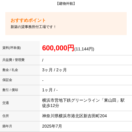
【建物外観】
新築の貸事務所付工場です！
600,000円
賃料(坪単価)
(11,144円)
/
共益費 / 管理費
3ヶ月 / 2ヶ月
敷金 / 礼金
-
保証金
1ヶ月 / -
敷引 / 償却
横浜市営地下鉄グリーンライン「東山田」駅
交通
徒歩12分
神奈川県横浜市港北区新吉田町204
住所
2025年7月
築年月