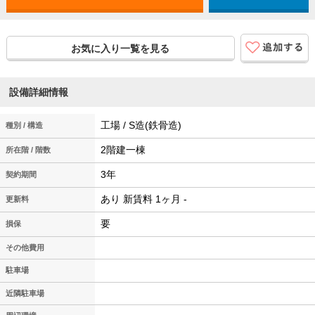
お気に入り一覧を見る
設備詳細情報
工場 / S造(鉄骨造)
種別 / 構造
2階建一棟
所在階 / 階数
3年
契約期間
あり 新賃料 1ヶ月 -
更新料
要
損保
その他費用
駐車場
近隣駐車場