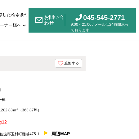
存した検索条件
045-545-2771
お問い合
わせ
9:00～21:00 / メールは24時間承っ
ーナー様へ
ております
月
一棟
2
1202.88ｍ
（363.87坪）
g12
周辺MAP
佐波郡玉村町樋越475-1