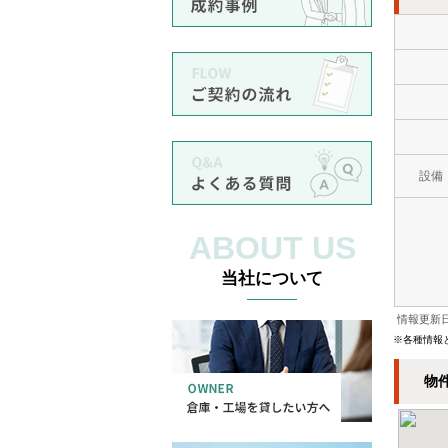
設備
ABOUT US
当社について
情報更新日
※各種情報
物