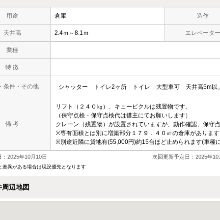
用途
倉庫
造作
天井高
2.4ｍ～8.1ｍ
エレベータ
業種
特 徴
・条件・その他
シャッター
トイレ2ヶ所
トイレ
大型車可
天井高5m以
リフト（２４０㎏）、キューピクルは残置物です。
（保守点検・保守点検代は借主にてお願いします）
備 考
クレーン（残置物）が設置されていますが、動作確認、保守
※専有面積とは別に増築部分１７９．４０㎡の倉庫があります
※別途近隣に貸地有(55,000円)約15台ほど止められます(車種
：2025年10月10日
次回更新予定日：2025年10
と差異がある場合は現況優先となります
件周辺地図