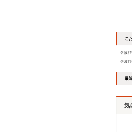
こ
佐波郡
佐波郡
最
気