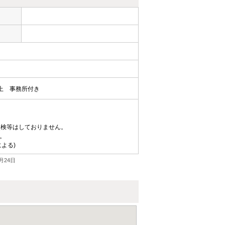
ー
上
事務所付き
点検等はしておりません。
。
による)
月24日