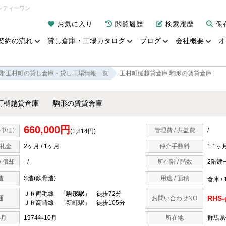
ンティーワン
お気に入り
閲覧履歴
検索履歴
保
契約の流れ
貸し倉庫・工場カタログ
ブログ
会社概要
オ
郡玉村町の貸し倉庫・貸し工場情報一覧
玉村町樋越貸倉庫 駒形の賃貸倉庫
町樋越貸倉庫 駒形の賃貸倉庫
660,000円
単価)
管理費 / 共益費
/
(1,814円)
 礼金
2ヶ月 / 1ヶ月
仲介手数料
1.1ヶ
/ 償却
- / -
所在階 / 階数
2階建
造
S造(鉄骨造)
用途 / 面積
倉庫 / 
ＪＲ両毛線
「駒形駅」
徒歩72分
RHS-
通
お問い合わせNO
ＪＲ高崎線 「新町駅」 徒歩105分
年月
1974年10月
所在地
群馬県