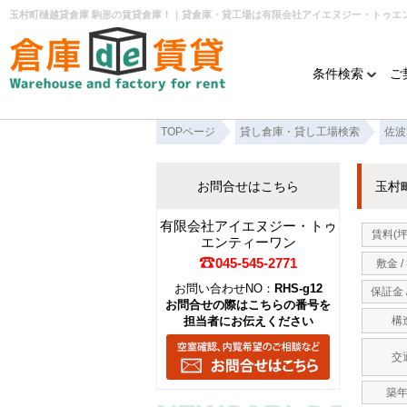
玉村町樋越貸倉庫 駒形の賃貸倉庫！｜貸倉庫・貸工場は有限会社アイエヌジー・トゥエ
条件検索
ご
TOPページ
貸し倉庫・貸し工場検索
佐波
お問合せはこちら
玉村
有限会社アイエヌジー・トゥ
賃料(坪
エンティーワン
045-545-2771
敷金 /
お問い合わせNO：
RHS-g12
保証金 
お問合せの際はこちらの番号を
担当者にお伝えください
構
交
築