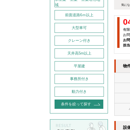
域
気にな
前面道路6ｍ以上
0
大型車可
有限
お問
お問
クレーン付き
担当
天井高5m以上
物
平屋建
事務所付き
動力付き
条件を絞って探す
設