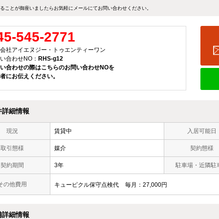
ることが御座いましたらお気軽にメールにて
お問い合わせ
ください。
45-545-2771
会社アイエヌジー・トゥエンティーワン
い合わせNO：
RHS-g12
い合わせの際はこちらのお問い合わせNOを
者にお伝えください。
件詳細情報
現況
賃貸中
入居可能日
取引態様
媒介
契約態様
契約期間
3年
駐車場・近隣駐
その他費用
キューピクル保守点検代
毎月
27,000円
備詳細情報