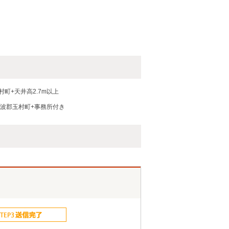
村町+天井高2.7m以上
波郡玉村町+事務所付き