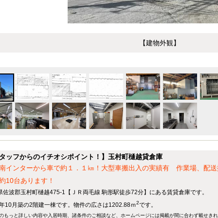
【建物外観】
タッフからのイチオシポイント！】玉村町樋越貸倉庫
南インターから車で約１．１㎞！大型車搬出入の実績有 作業場、配送
約10台あります！
県佐波郡玉村町樋越475-1【ＪＲ両毛線 駒形駅徒歩72分】にある賃貸倉庫です。
2
4年10月築の2階建一棟です。物件の広さは1202.88ｍ
です。
のもっと詳しい内容や入居時期、諸条件のご相談など、ホームページには掲載が間に合わず載せき