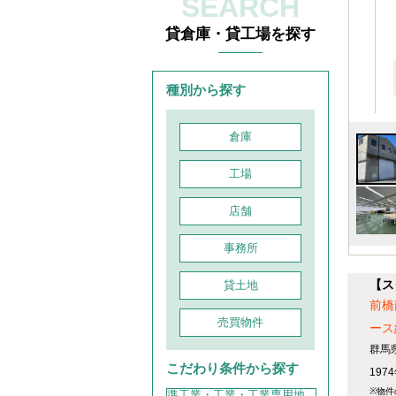
SEARCH
貸倉庫・貸工場を探す
種別から探す
倉庫
工場
店舗
事務所
【ス
貸土地
前橋
売買物件
ース
群馬
こだわり条件から探す
197
※物件
準工業・工業・工業専用地