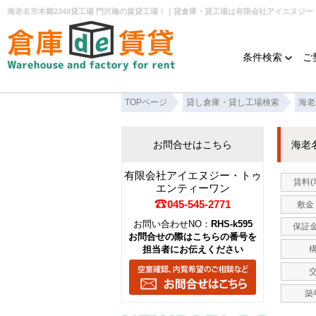
海老名市本郷2348貸工場 門沢橋の賃貸工場！｜貸倉庫・貸工場は有限会社アイエヌジ
条件検索
ご
TOPページ
貸し倉庫・貸し工場検索
海老
お問合せはこちら
海老
有限会社アイエヌジー・トゥ
賃料(
エンティーワン
045-545-2771
敷金 
お問い合わせNO：
RHS-k595
保証金
お問合せの際はこちらの番号を
担当者にお伝えください
築