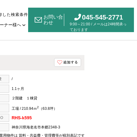
存した検索条件
045-545-2771
お問い合
わせ
9:00～21:00 / メールは24時間承っ
ーナー様へ
ております
費
/
1.1ヶ月
２階建 １棟貸
2
工場 / 210.94ｍ
（63.8坪）
RHS-k595
O
神奈川県海老名市本郷2348-3
業用物件は 賃料・共益費・管理費等が税別表記です