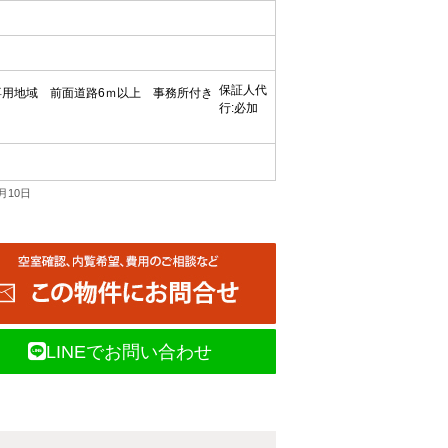
保証人代
専用地域
前面道路6ｍ以上
事務所付き
行:必加
月10日
LINEでお問い合わせ