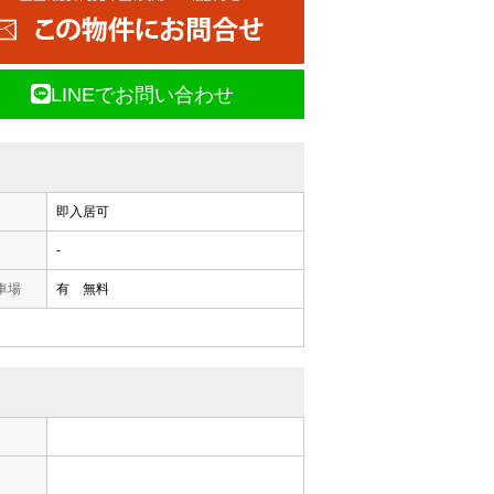
LINEでお問い合わせ
即入居可
-
車場
有 無料
ー