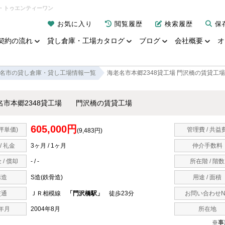
ー・トゥエンティーワン
お気に入り
閲覧履歴
検索履歴
保
契約の流れ
貸し倉庫・工場カタログ
ブログ
会社概要
オ
名市の貸し倉庫・貸し工場情報一覧
海老名市本郷2348貸工場 門沢橋の賃貸工場
名市本郷2348貸工場 門沢橋の賃貸工場
605,000円
坪単価)
管理費 / 共益
(9,483円)
/ 礼金
3ヶ月 / 1ヶ月
仲介手数料
 / 償却
- / -
所在階 / 階数
構造
S造(鉄骨造)
用途 / 面積
交通
ＪＲ相模線
「門沢橋駅」
徒歩23分
お問い合わせN
年月
2004年8月
所在地
※事