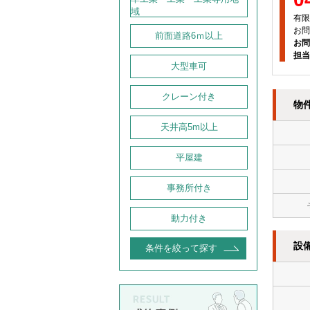
域
有限
お問
前面道路6ｍ以上
お問
担当
大型車可
クレーン付き
物
天井高5m以上
平屋建
事務所付き
動力付き
設
条件を絞って探す