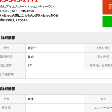
会社アイエヌジー・トゥエンティーワン
い合わせNO：
RHS-k595
い合わせの際はこちらのお問い合わせNOを
者にお伝えください。
件詳細情報
現況
賃貸中
入居可能日
取引態様
媒介
契約態様
契約期間
3年
駐車場・近隣駐
その他費用
備詳細情報
用途
倉庫
造作
天井高
エレベータ