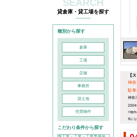
SEARCH
貸倉庫・貸工場を探す
種別から探す
倉庫
工場
店舗
【ス
神奈
事務所
駐車
神奈
貸土地
20
売買物件
※物件
気にな
こだわり条件から探す
0
準工業・工業・工業専用地