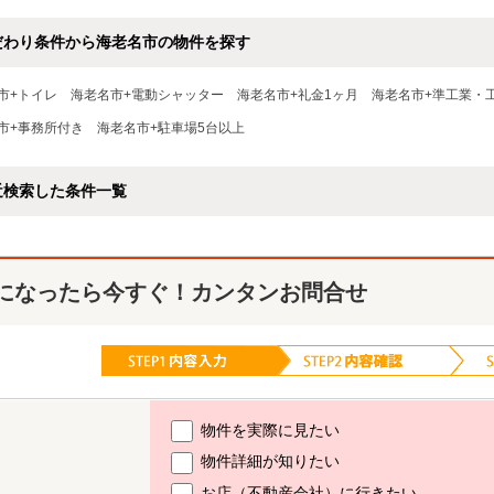
だわり条件から海老名市の物件を探す
市+トイレ
海老名市+電動シャッター
海老名市+礼金1ヶ月
海老名市+準工業・
市+事務所付き
海老名市+駐車場5台以上
近検索した条件一覧
になったら今すぐ！カンタンお問合せ
物件を実際に見たい
物件詳細が知りたい
お店（不動産会社）に行きたい