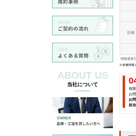
設備
情報更新日
※各種情報
ABOUT US
0
当社について
有限
お問
お問
担当