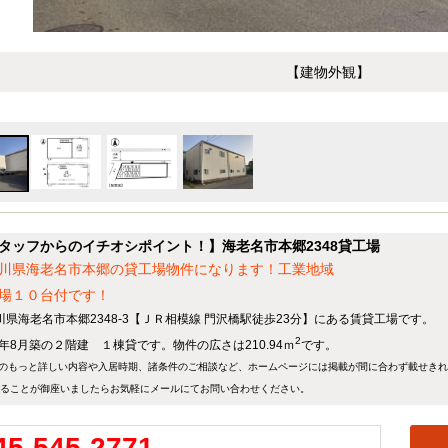
【建物外観】
タッフからのイチオシポイント！】海老名市本郷2348貸工場
川県海老名市本郷の貸工場物件になります！工業地域
場１０台付です！
川県海老名市本郷2348-3【ＪＲ相模線 門沢橋駅徒歩23分】にある賃貸工場です。
2
04年8月築の２階建 １棟貸です。物件の広さは210.94ｍ
です。
のもっと詳しい内容や入居時期、諸条件のご相談など、ホームページには掲載が間に合わず載せき
ることが御座いましたらお気軽にメールにて
お問い合わせ
ください。
45-545-2771