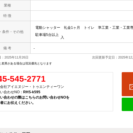
業種
特 徴
電動シャッター
礼金1ヶ月
トイレ
準工業・工業・工業
・条件・その他
駐車場5台以上
入
備 考
-
：2025年11月26日
次回更新予定日：2025年12
と差異がある場合は現況優先となります
45-545-2771
会社アイエヌジー・トゥエンティーワン
い合わせNO：
RHS-k595
い合わせの際はこちらのお問い合わせNOを
者にお伝えください。