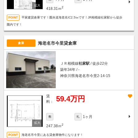
2
418.31ｍ
平家建貸倉庫です！圏央道海老名IC2.5㎞です！JR相模線社家駅から徒歩
圏内です！
海老名市今里貸倉庫
倉庫
ＪＲ相模線
社家駅
/ 徒歩22分
築年34年 / -
神奈川県海老名市今里2-14-15
賃
59.4万円
料：
1ヶ月
敷
礼
2
247.38ｍ
海老名市今里にある貸倉庫物件になります！