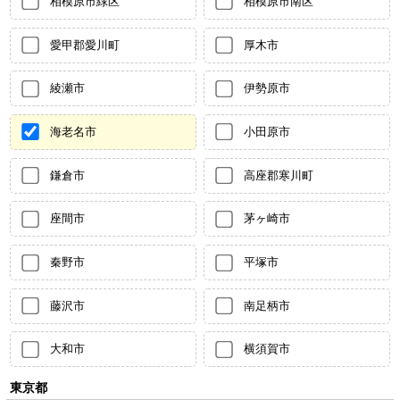
相模原市緑区
相模原市南区
愛甲郡愛川町
厚木市
綾瀬市
伊勢原市
海老名市
小田原市
鎌倉市
高座郡寒川町
座間市
茅ヶ崎市
秦野市
平塚市
藤沢市
南足柄市
大和市
横須賀市
東京都