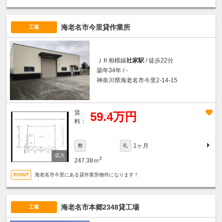
海老名市今里貸作業所
工場
ＪＲ相模線
社家駅
/ 徒歩22分
築年34年 / -
神奈川県海老名市今里2-14-15
賃
59.4万円
料：
1ヶ月
敷
礼
2
247.38ｍ
海老名市今里にある貸作業所物件になります！
海老名市本郷2348貸工場
工場