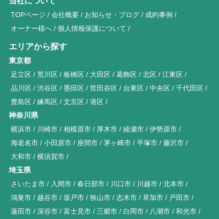
当社について
TOPページ
会社概要
お知らせ・ブログ
成約事例
オーナー様へ
個人情報保護について
エリアから探す
東京都
足立区
荒川区
板橋区
大田区
葛飾区
北区
江東区
品川区
渋谷区
墨田区
世田谷区
台東区
中央区
千代田区
豊島区
練馬区
文京区
港区
神奈川県
横浜市
川崎市
相模原市
厚木市
綾瀬市
伊勢原市
海老名市
小田原市
座間市
茅ヶ崎市
平塚市
藤沢市
大和市
横須賀市
埼玉県
さいたま市
入間市
春日部市
川口市
川越市
北本市
鴻巣市
越谷市
坂戸市
狭山市
志木市
草加市
戸田市
蓮田市
深谷市
富士見市
三郷市
白岡市
八潮市
和光市