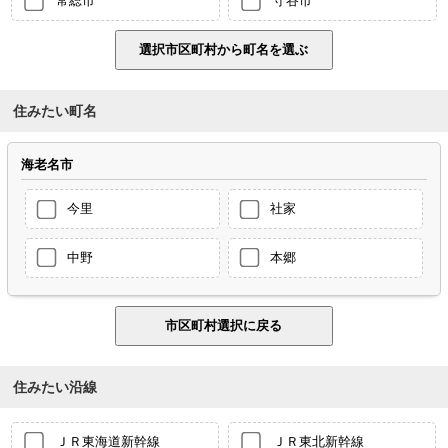
常総市
守谷市
住みたい町名
海老名市
今里
社家
中野
本郷
住みたい沿線
ＪＲ東海道新幹線
ＪＲ東北新幹線