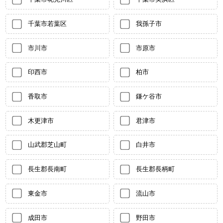
千葉市若葉区
我孫子市
市川市
市原市
印西市
柏市
香取市
鎌ケ谷市
木更津市
君津市
山武郡芝山町
白井市
長生郡長南町
長生郡長柄町
東金市
流山市
成田市
野田市