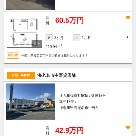
賃
60.5万円
料：
3ヶ月
1ヶ月
敷
礼
2
210.94ｍ
神奈川県海老名市本郷の貸倉庫物件になります！
海老名市中野貸店舗
店舗・事務所
ＪＲ相模線
社家駅
/ 徒歩13分
築年18年 / -
神奈川県海老名市中野3
賃
42.9万円
料：