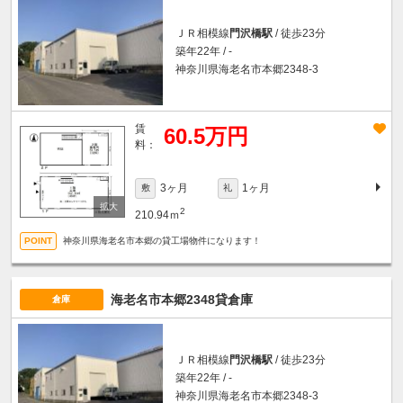
ＪＲ相模線
門沢橋駅
/ 徒歩23分
築年22年 / -
神奈川県海老名市本郷2348-3
賃
60.5万円
料：
3ヶ月
1ヶ月
敷
礼
2
210.94ｍ
神奈川県海老名市本郷の貸工場物件になります！
海老名市本郷2348貸倉庫
倉庫
ＪＲ相模線
門沢橋駅
/ 徒歩23分
築年22年 / -
神奈川県海老名市本郷2348-3