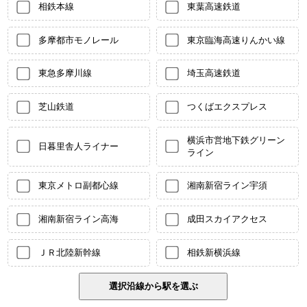
相鉄本線
東葉高速鉄道
多摩都市モノレール
東京臨海高速りんかい線
東急多摩川線
埼玉高速鉄道
芝山鉄道
つくばエクスプレス
横浜市営地下鉄グリーン
日暮里舎人ライナー
ライン
東京メトロ副都心線
湘南新宿ライン宇須
湘南新宿ライン高海
成田スカイアクセス
ＪＲ北陸新幹線
相鉄新横浜線