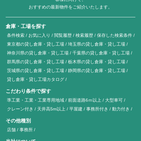
おすすめの最新物件をご紹介いたします。
倉庫・工場を探す
条件検索
お気に入り
閲覧履歴
検索履歴
保存した検索条件
東京都の貸し倉庫・貸し工場
埼玉県の貸し倉庫・貸し工場
神奈川県の貸し倉庫・貸し工場
千葉県の貸し倉庫・貸し工場
群馬県の貸し倉庫・貸し工場
栃木県の貸し倉庫・貸し工場
茨城県の貸し倉庫・貸し工場
静岡県の貸し倉庫・貸し工場
貸し倉庫・貸し工場カタログ
こだわり条件で探す
準工業・工業・工業専用地域
前面道路6ｍ以上
大型車可
クレーン付き
天井高5m以上
平屋建
事務所付き
動力付き
その他種別
店舗
事務所