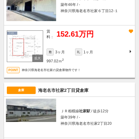
築年46年 / -
神奈川県海老名市社家６丁目12-１
賃
152.61万円
料：
3ヶ月
1ヶ月
敷
礼
2
997.02ｍ
神奈川県海老名市社家の貸倉庫物件です！
海老名市社家2丁目貸倉庫
倉庫
ＪＲ相模線
社家駅
/ 徒歩12分
築年39年 / -
神奈川県海老名市社家2丁目20