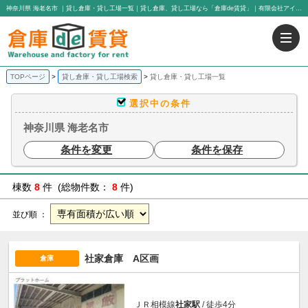
神奈川県 海老名市 ｜貸し倉庫・貸し工場一覧｜貸し倉庫、貸し工場なら「倉庫de賃貸」｜有限会社アイエヌジー・トゥエンティーワン
TOPページ
貸し倉庫・貸し工場検索
貸し倉庫・貸し工場一覧
選択中の条件
神奈川県 海老名市
条件を変更
条件を保存
棟数
8
件 (総物件数：
8
件)
並び順 ：
社家倉庫 A区画
倉庫
ＪＲ相模線
社家駅
/ 徒歩4分