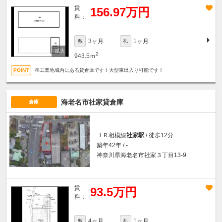
賃
156.97万円
料：
3ヶ月
1ヶ月
敷
礼
2
943.5ｍ
準工業地域内にある貸倉庫です！大型車出入り可能です！
海老名市社家貸倉庫
倉庫
ＪＲ相模線
社家駅
/ 徒歩12分
築年42年 / -
神奈川県海老名市社家３丁目13-9
賃
93.5万円
料：
4ヶ月
1ヶ月
敷
礼