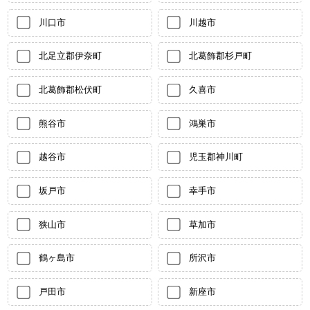
川口市
川越市
北足立郡伊奈町
北葛飾郡杉戸町
北葛飾郡松伏町
久喜市
熊谷市
鴻巣市
越谷市
児玉郡神川町
坂戸市
幸手市
狭山市
草加市
鶴ヶ島市
所沢市
戸田市
新座市